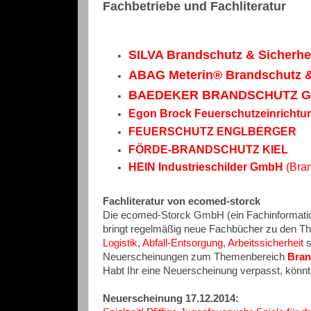
Fachbetriebe und Fachliteratur
SILVA Brandschutz & Sicherhe
ABAG Meterin® Brandschutz &
BAEDEKER BRANDSCHUTZ Gmb
Egon Brock Feuerschutzeinricht
FEUERSCHUTZ ENGLBERGER
FÖRDE-BRANDSCHUTZ KIEL
HEIN Industrieschilder GmbH
(Bra
Fachliteratur von ecomed-storck
Die
ecomed-Storck GmbH (ein Fachinformati
bringt
regelmäßig neue Fachbücher zu den T
Logistik
,
Abfall-Entsorgung
,
Arbeitssicherheit
s
Neuerscheinungen zum Themenbereich
Bran
Habt Ihr eine Neuerscheinung verpasst, könnt I
Neuerscheinung 17.12.2014: