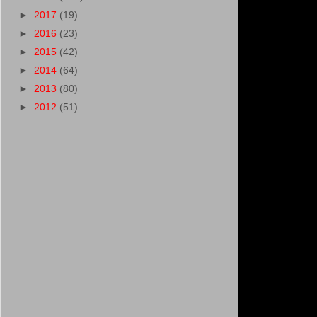
►
2017
(19)
►
2016
(23)
►
2015
(42)
►
2014
(64)
►
2013
(80)
►
2012
(51)