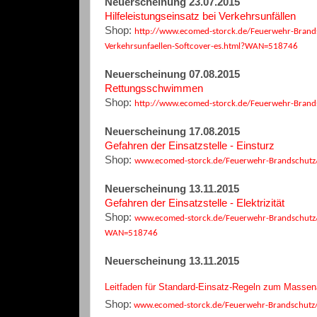
Neuerscheinung 23.07.2015
Hilfeleistungseinsatz bei Verkehrsunfällen
Shop:
http://www.ecomed-storck.de/Feuerwehr-Brandsc
Verkehrsunfaellen-Softcover-es.html?WAN=518746
Neuerscheinung 07.08.2015
Rettungsschwimmen
Shop:
http://www.ecomed-storck.de/Feuerwehr-Bran
Neuerscheinung 17.08.2015
Gefahren der Einsatzstelle - Einsturz
Shop:
www.ecomed-storck.de/Feuerwehr-Brandschutz/
Neuerscheinung 13.11.2015
Gefahren der Einsatzstelle - Elektrizität
Shop:
www.ecomed-storck.de/Feuerwehr-Brandschutz/Fe
WAN=518746
Neuerscheinung 13.11.2015
Leitfaden für Standard-Einsatz-Regeln zum Massen
Shop:
www.ecomed-storck.de/Feuerwehr-Brandschutz/F