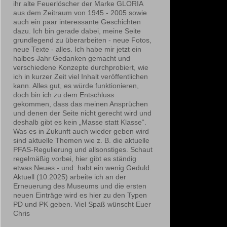
ihr alte Feuerlöscher der Marke GLORIA
aus dem Zeitraum von 1945 - 2005 sowie
auch ein paar interessante Geschichten
dazu. Ich bin gerade dabei, meine Seite
grundlegend zu überarbeiten - neue Fotos,
neue Texte - alles. Ich habe mir jetzt ein
halbes Jahr Gedanken gemacht und
verschiedene Konzepte durchprobiert, wie
ich in kurzer Zeit viel Inhalt veröffentlichen
kann. Alles gut, es würde funktionieren,
doch bin ich zu dem Entschluss
gekommen, dass das meinen Ansprüchen
und denen der Seite nicht gerecht wird und
deshalb gibt es kein „Masse statt Klasse“.
Was es in Zukunft auch wieder geben wird
sind aktuelle Themen wie z. B. die aktuelle
PFAS-Regulierung und allsonstiges. Schaut
regelmäßig vorbei, hier gibt es ständig
etwas Neues - und: habt ein wenig Geduld.
Aktuell (10.2025) arbeite ich an der
Erneuerung des Museums und die ersten
neuen Einträge wird es hier zu den Typen
PD und PK geben. Viel Spaß wünscht Euer
Chris