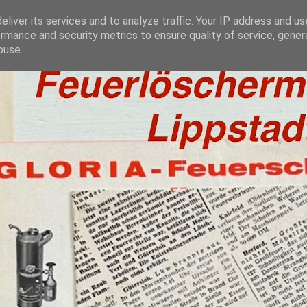
liver its services and to analyze traffic. Your IP address and u
rmance and security metrics to ensure quality of service, gene
buse.