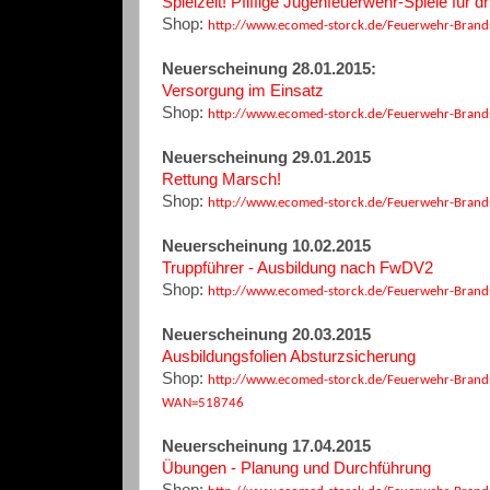
Spielzeit! Pfiffige Jugenfeuerwehr-Spiele für 
Shop:
http://www.ecomed-storck.de/Feuerwehr-Brand
Neuerscheinung 28.01.2015:
Versorgung im Einsatz
Shop:
http://www.ecomed-storck.de/Feuerwehr-Brand
Neuerscheinung 29.01.2015
Rettung Marsch!
Shop:
http://www.ecomed-storck.de/Feuerwehr-Bra
Neuerscheinung 10.02.2015
Truppführer - Ausbildung nach FwDV2
Shop:
http://www.ecomed-storck.de/Feuerwehr-Bran
Neuerscheinung 20.03.2015
Ausbildungsfolien Absturzsicherung
Shop:
http://www.ecomed-storck.de/Feuerwehr-Brand
WAN=518746
Neuerscheinung 17.04.2015
Übungen - Planung und Durchführung
Shop: