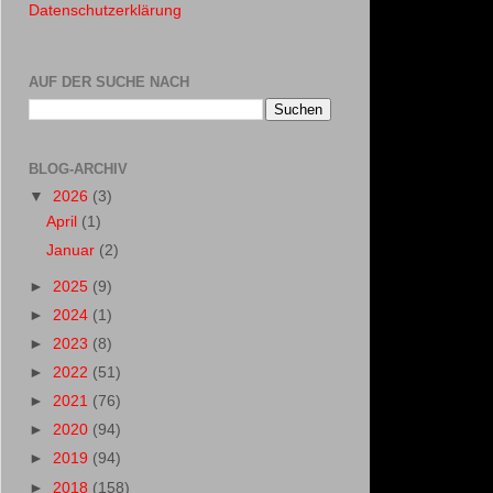
Datenschutzerklärung
AUF DER SUCHE NACH
BLOG-ARCHIV
▼
2026
(3)
April
(1)
Januar
(2)
►
2025
(9)
►
2024
(1)
►
2023
(8)
►
2022
(51)
►
2021
(76)
►
2020
(94)
►
2019
(94)
►
2018
(158)