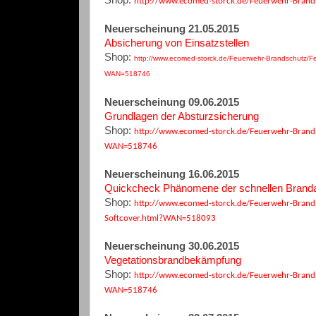
http://www.ecomed-storck.de/Feuerwehr-Bran
Neuerscheinung 21.05.2015
Absicherung von Einsatzstellen
Shop:
http://www.ecomed-storck.de/Feuerwehr-Brandschutz/Fe
WAN=518746
Neuerscheinung 09.06.2015
Grundlagen der Absturzsicherung
Shop:
http://www.ecomed-storck.de/Feuerwehr-Brands
WAN=518746
Neuerscheinung 16.06.2015
Quickcheck Phänomene der schnellen Brand
Shop:
http://www.ecomed-storck.de/Feuerwehr-Brand
Softcover.html?WAN=518093
Neuerscheinung 30.06.2015
Vegetationsbrandbekämpfung
Shop:
http://www.ecomed-storck.de/Feuerwehr-Brand
WAN=518746