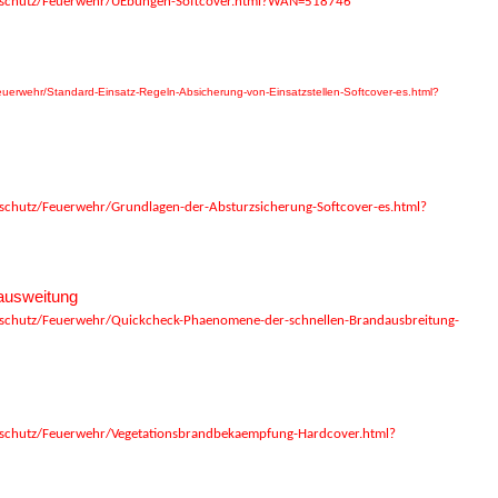
dschutz/Feuerwehr/UEbungen-Softcover.html?WAN=518746
uerwehr/Standard-Einsatz-Regeln-Absicherung-von-Einsatzstellen-Softcover-es.html?
chutz/Feuerwehr/Grundlagen-der-Absturzsicherung-Softcover-es.html?
ausweitung
schutz/Feuerwehr/Quickcheck-Phaenomene-der-schnellen-Brandausbreitung-
schutz/Feuerwehr/Vegetationsbrandbekaempfung-Hardcover.html?