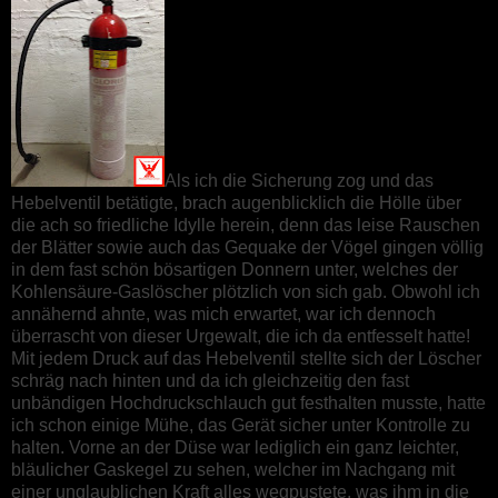
Als ich die Sicherung zog und das
Hebelventil betätigte, brach augenblicklich die Hölle über
die ach so friedliche Idylle herein, denn das leise Rauschen
der Blätter sowie auch das Gequake der Vögel gingen völlig
in dem fast schön bösartigen Donnern unter, welches der
Kohlensäure-Gaslöscher plötzlich von sich gab. Obwohl ich
annähernd ahnte, was mich erwartet, war ich dennoch
überrascht von dieser Urgewalt, die ich da entfesselt hatte!
Mit jedem Druck auf das Hebelventil stellte sich der Löscher
schräg nach hinten und da ich gleichzeitig den fast
unbändigen Hochdruckschlauch gut festhalten musste, hatte
ich schon einige Mühe, das Gerät sicher unter Kontrolle zu
halten. Vorne an der Düse war lediglich ein ganz leichter,
bläulicher Gaskegel zu sehen, welcher im Nachgang mit
einer unglaublichen Kraft alles wegpustete, was ihm in die