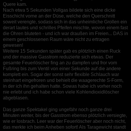
Quere kam.
Nach etwa 5 Sekunden Vollgas bildete sich eine dicke
Eisschicht vorne an der Düse, welche den Querschnitt
soweit verengte, sodass sich in das unheimliche Grollen ein
derart lautes und schrilles Pfeifen mischte, wovon einem fast
die Ohren bluteten - und ich war draußen im Freien... DAS in
einem geschlossenen Raum wäre nicht zu ertragen
gewesen!
Weitere 15 Sekunden später gab es plötzlich einen Ruck
und der massive Gasstrom reduzierte sich etwas. Der
gesamte Feuerlöscher fing an zu dampfen und fror vom
Fußring bis zum Ventil von einer Sekunde auf die andere
komplett ein. Sogar der sonst sehr flexible Schlauch war
steinhart eingefroren und behielt die waagerechte S-Form,
in der ich ihn gehalten hatte. Sowas habe ich vorher noch
nie erlebt und ich habe schon viele Kohlendioxidlöscher
abgeblasen.
Das ganze Spektakel ging ungefähr noch ganze drei
Minuten weiter, bis der Gasstrom ebenso plötzlich versiegte,
wie er losbrach. Leer war der Feuerlöscher aber noch nicht,
das merkte ich beim Anheben sofort! Als Taragewicht standt