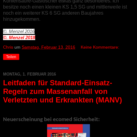
Kohlensäure-Gaslöscher etwas ganz besonderes. Ich
besitze noch einen kleinen KS 1,5 SG und mittlerweile ist
noch ein weiterer KS 6 SG anderen Baujahres
hinzugekommen.
©. Menzel
2016
©. Menzel
2018
Chris
um
Samstag, Februar 13, 2016
Keine Kommentare:
Teilen
MONTAG, 1. FEBRUAR 2016
Leitfaden für Standard-Einsatz-
Regeln zum Massenanfall von
Verletzten und Erkrankten (MANV)
Neuerscheinung bei ecomed Sicherheit: