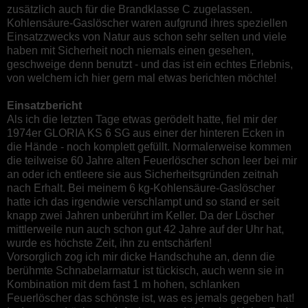
zusätzlich auch für die Brandklasse C zugelassen.
Kohlensäure-Gaslöscher waren aufgrund ihres speziellen
Einsatzzwecks von Natur aus schon sehr selten und viele
haben mit Sicherheit noch niemals einen gesehen,
geschweige denn benutzt - und das ist ein echtes Erlebnis,
von welchem ich hier gern mal etwas berichten möchte!
Einsatzbericht
Als ich die letzten Tage etwas gerödelt hatte, fiel mir der
1974er GLORIA KS 6 SG aus einer der hinteren Ecken in
die Hände - noch komplett gefüllt. Normalerweise kommen
die teilweise 60 Jahre alten Feuerlöscher schon leer bei mir
an oder ich entleere sie aus Sicherheitsgründen zeitnah
nach Erhalt. Bei meinem 6 kg-Kohlensäure-Gaslöscher
hatte ich das irgendwie verschlampt und so stand er seit
knapp zwei Jahren unberührt im Keller. Da der Löscher
mittlerweile nun auch schon gut 42 Jahre auf der Uhr hat,
wurde es höchste Zeit, ihn zu entschärfen!
Vorsorglich zog ich mir dicke Handschuhe an, denn die
berühmte Schnabelarmatur ist tückisch, auch wenn sie in
Kombination mit dem fast 1 m hohen, schlanken
Feuerlöscher das schönste ist, was es jemals gegeben hat!