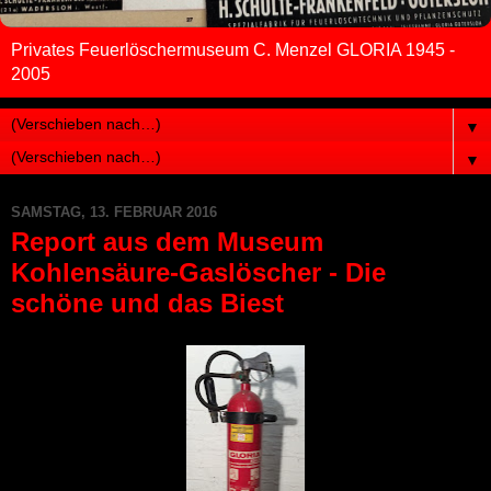
Privates Feuerlöschermuseum C. Menzel GLORIA 1945 -
2005
▼
▼
SAMSTAG, 13. FEBRUAR 2016
Report aus dem Museum
Kohlensäure-Gaslöscher - Die
schöne und das Biest