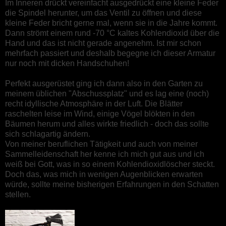
Im Inneren drückt vereinfacht ausgedrückt eine kleine Feder
die Spindel herunter, um das Ventil zu öffnen und diese
kleine Feder bricht gerne mal, wenn sie in die Jahre kommt.
Dann strömt einem rund -70 °C kaltes Kohlendioxid über die
Hand und das ist nicht gerade angenehm. Ist mir schon
mehrfach passiert und deshalb begegne ich dieser Armatur
nur noch mit dicken Handschuhen!
Perfekt ausgerüstet ging ich dann also in den Garten zu
meinem üblichen "Abschussplatz" und es lag eine (noch)
recht idyllische Atmosphäre in der Luft. Die Blätter
raschelten leise im Wind, einige Vögel blökten in den
Bäumen herum und alles wirkte friedlich - doch das sollte
sich schlagartig ändern.
Von meiner beruflichen Tätigkeit und auch von meiner
Sammelleidenschaft her kenne ich mich gut aus und ich
weiß bei Gott, was in so einem Kohlendioxidlöscher steckt.
Doch das, was mich in wenigen Augenblicken erwarten
würde, sollte meine bisherigen Erfahrungen in den Schatten
stellen.