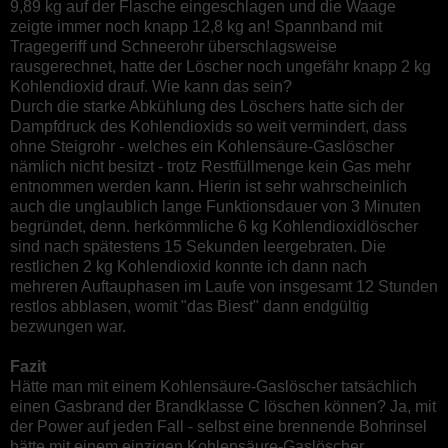
9,89 kg auf der Flasche eingeschlagen und die Waage
zeigte immer noch knapp 12,8 kg an! Spannband mit
Tragegeriff und Schneerohr überschlagsweise
rausgerechnet, hatte der Löscher noch ungefähr knapp 2 kg
Kohlendioxid drauf. Wie kann das sein?
Durch die starke Abkühlung des Löschers hatte sich der
Dampfdruck des Kohlendioxids so weit vermindert, dass
ohne Steigrohr - welches ein Kohlensäure-Gaslöscher
nämlich nicht besitzt - trotz Restfüllmenge kein Gas mehr
entnommen werden kann. Hierin ist sehr wahrscheinlich
auch die unglaublich lange Funktionsdauer von 3 Minuten
begründet, denn. herkömmliche 6 kg Kohlendioxidlöscher
sind nach spätestens 15 Sekunden leergebraten. Die
restlichen 2 kg Kohlendioxid konnte ich dann nach
mehreren Auftauphasen im Laufe von insgesamt 12 Stunden
restlos abblasen, womit "das Biest" dann endgültig
bezwungen war.
Fazit
Hätte man mit einem Kohlensäure-Gaslöscher tatsächlich
einen Gasbrand der Brandklasse C löschen können? Ja, mit
der Power auf jeden Fall - selbst eine brennende Bohrinsel
hätte mit
einem einzigen
Kohlensäure-Gaslöscher