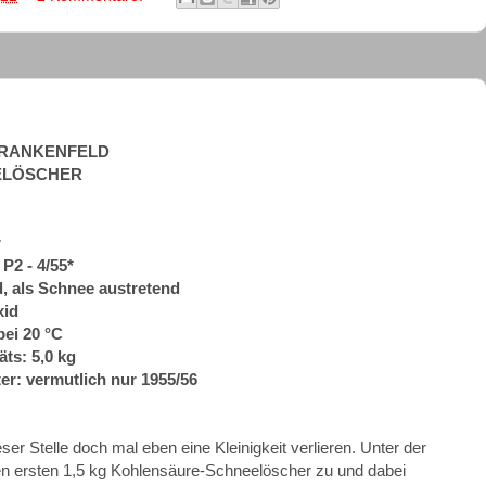
E-FRANKENFELD
ELÖSCHER
r
P2 - 4/55*
d, als Schnee austretend
xid
bei 20 °C
ts: 5,0 kg
r: vermutlich nur 1955/56
 Stelle doch mal eben eine Kleinigkeit verlieren. Unter der
n ersten 1,5 kg Kohlensäure-Schneelöscher zu und dabei