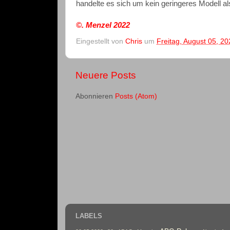
handelte es sich um kein geringeres Modell als
©. Menzel
2022
Eingestellt von
Chris
um
Freitag, August 05, 20
Neuere Posts
Abonnieren
Posts (Atom)
LABELS