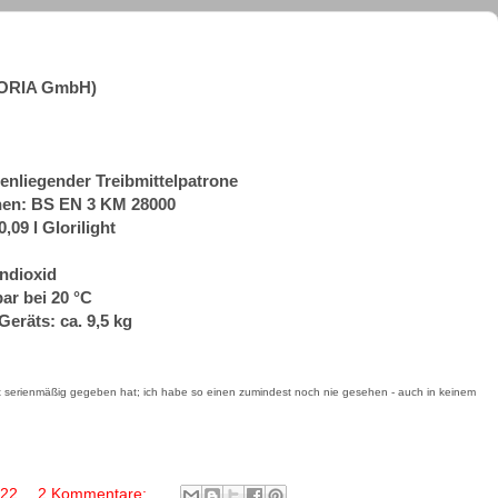
GLORIA GmbH)
enliegender Treibmittelpatrone
en: BS EN 3 KM 28000
0,09 l Glorilight
endioxid
bar bei 20 °C
Geräts: ca. 9,5 kg
pt serienmäßig gegeben hat; ich habe so einen zumindest noch nie gesehen - auch in keinem
022
2 Kommentare: