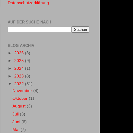
Datenschutzerklärung
AUF DER SUCHE NACH
BLOG-ARCHIV
►
2026
(3)
►
2025
(9)
►
2024
(1)
►
2023
(8)
▼
2022
(51)
November
(4)
Oktober
(1)
August
(3)
Juli
(3)
Juni
(6)
Mai
(7)