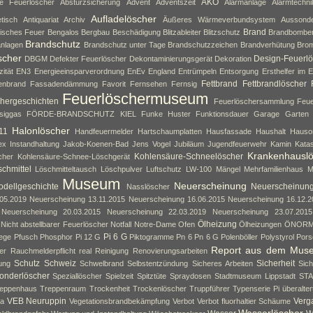
AKO
ne Feuerlöscher
Absturzsicherung
Advent
Adventszeit
Alarmanlage
Alarmtechni
Aufladelöscher
tisch
Antiquariat
Archiv
Äußeres Wärmeverbundsystem
Aussond
Brand
isches Feuer
Bengalos
Bergbau
Beschädigung
Blitzableiter
Blitzschutz
Brandbombe
Brandschutz
nlagen
Brandschutz unter Tage
Brandschutzzeichen
Brandverhütung
Brom
scher
Design-Feuerlö
DBGM
Defekter Feuerlöscher
Dekontaminierungsgerät
Dekoration
zität
EN3
Energieeinsparverordnung
EnEv
England
Entrümpeln
Entsorgung
Ersthelfer im E
Fettbrand
Fettbrandlöscher
enbrand
Fassadendämmung
Favorit
Fernsehen
Fernsig
Feuerlöschermuseum
hergeschichten
Feuerlöschersammlung
Feue
siggas
FÖRDE-BRANDSCHUTZ KIEL
Funke Huster
Funktionsdauer
Garage
Garten
Halonlöscher
11
Handfeuermelder
Hartschaumplatten
Hausfassade
Haushalt
Hauso
ex
Instandhaltung
Jakob-Koenen-Bad
Jens Vogel
Jubiläum
Jugendfeuerwehr
Kamin
Kata
Krankenhausl
Kohlensäure-Schneelöscher
cher
Kohlensäure-Schnee-Löschgerät
chmittel
Löschmitteltausch
Löschpulver
Luftschutz
LW-100
Mängel
Mehrfamilienhaus
M
Museum
Neuerscheinung
dellgeschichte
Neuerscheinun
Nasslöscher
05.2019
Neuerscheinung 13.11.2015
Neuerscheinung 16.06.2015
Neuerscheinung 16.12.2
Neuerscheinung 20.03.2015
Neuerscheinung 22.03.2019
Neuerscheinung 23.07.2015
Ölheizung
Nicht abstellbarer Feuerlöscher
Notfall
Notre-Dame
Ofen
Ölheizungen
ÖNOR
Pi 6 G
lege
Pfusch
Phosphor
Pi 12 G
Piktogramme
Pn 6
Pn 6 G
Polenböller
Polystyrol
Pors
Report aus dem Mus
er
Rauchmelderpflicht
real
Reinigung
Renovierungsarbeiten
Schutz
Schweiz
Sicherheit
ung
Schwelbrand
Selbstentzündung
Sicheres Arbeiten
Sich
onderlöscher
Speziallöscher
Spielzeit
Spitztüte
Spraydosen
Stadtmuseum Lippstadt
ST
eppenhaus
Treppenraum
Trockenheit
Trockenlöscher
Truppführer
Typenserie Pi
überalte
VEB Neuruppin
Verg
da
Vegetationsbrandbekämpfung
Verbot
Verbot fluorhaltier Schäume