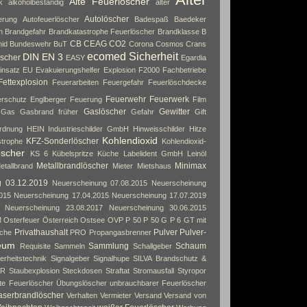
Alte Feuerlöscher
k
alkoholbeständig
alter
Autolöscher
erung
Autofeuerlöscher
Badespaß
Baedeker
n
Brandgefahr
Brandkatastrophe Feuerlöscher
Brandklasse B
CB
CEAG
CO2
id
Bundeswehr
BuT
Corona
Cosmos
Crans
ecomed Sicherheit
DIN EN 3
scher
EASY
Egardia
insatz
EU
Evakuierungshelfer
Explosion
F2000
Fachbetriebe
Fettexplosion
Feuerarbeiten
Feuergefahr
Feuerlöschdecke
Feuerwehr
Feuerwerk
rschutz Englberger
Feuerung
Film
Gaslöscher
Gewitter
Gas
Gasbrand früher
Gefahr
Gift
rdnung
HEIN Industrieschilder GmbH
Hinweisschilder
Hitze
Kohlendioxid
KFZ-Sonderlöscher
strophe
Kohlendioxid-
öscher
KS 6
Kübelspritze
Küche
Labelident GmbH
Leinöl
Metallbrandlöscher
Minimax
etallbrand
Mieter
Mietshaus
g 03.12.2019
Neuerscheinung 07.08.2015
Neuerscheinung
015
Neuerscheinung 17.04.2015
Neuerscheinung 17.07.2019
Neuerscheinung 23.08.2017
Neuerscheinung 30.06.2015
M
Osterfeuer
Österreich
Ostsee
OVP
P 50
P 50 G
P 6 GT mit
Privathaushalt
Pulver
Pulver-
che
PRO
Propangasbrenner
eum
Sammlung
Schaum
Requisite
Sammeln
Schallgeber
erheitstechnik
Signalgeber
Signalhupe
SILVA Brandschutz &
AR
Staubexplosion
Steckdosen
Straftat
Stromausfall
Styropor
rte Feuerlöscher
Übungslöscher
unbrauchbarer Feuerlöscher
aserbrandlöscher
Verhalten
Vermieter
Versand
Versand von