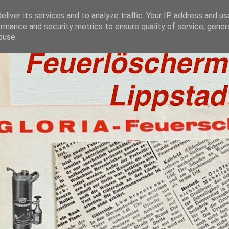
liver its services and to analyze traffic. Your IP address and u
rmance and security metrics to ensure quality of service, gene
buse.