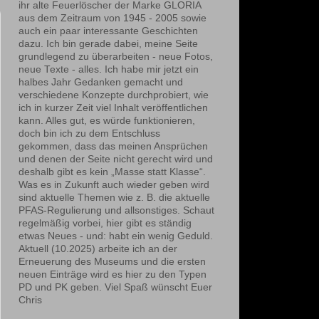
ihr alte Feuerlöscher der Marke GLORIA
aus dem Zeitraum von 1945 - 2005 sowie
auch ein paar interessante Geschichten
dazu. Ich bin gerade dabei, meine Seite
grundlegend zu überarbeiten - neue Fotos,
neue Texte - alles. Ich habe mir jetzt ein
halbes Jahr Gedanken gemacht und
verschiedene Konzepte durchprobiert, wie
ich in kurzer Zeit viel Inhalt veröffentlichen
kann. Alles gut, es würde funktionieren,
doch bin ich zu dem Entschluss
gekommen, dass das meinen Ansprüchen
und denen der Seite nicht gerecht wird und
deshalb gibt es kein „Masse statt Klasse“.
Was es in Zukunft auch wieder geben wird
sind aktuelle Themen wie z. B. die aktuelle
PFAS-Regulierung und allsonstiges. Schaut
regelmäßig vorbei, hier gibt es ständig
etwas Neues - und: habt ein wenig Geduld.
Aktuell (10.2025) arbeite ich an der
Erneuerung des Museums und die ersten
neuen Einträge wird es hier zu den Typen
PD und PK geben. Viel Spaß wünscht Euer
Chris