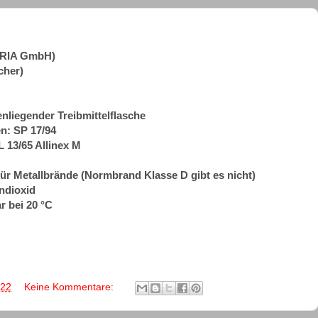
ORIA GmbH)
cher)
nliegender Treibmittelflasche
n: SP 17/94
L 13/65 Allinex M
ür Metallbrände (Normbrand Klasse D gibt es nicht)
endioxid
r bei 20 °C
022
Keine Kommentare: