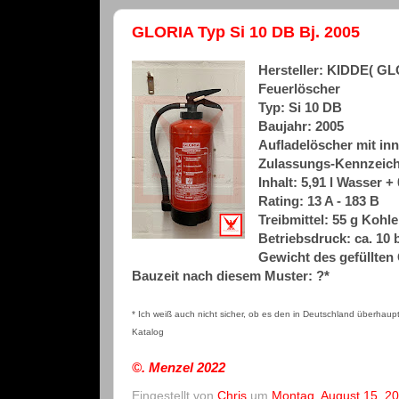
GLORIA Typ Si 10 DB Bj. 2005
Hersteller: KIDDE( 
Feuerlöscher
Typ: Si 10 DB
Baujahr: 2005
Aufladelöscher mit inn
Zulassungs-Kennzeich
Inhalt: 5,91 l Wasser + 
Rating: 13 A - 183 B
Treibmittel: 55 g Kohl
Betriebsdruck: ca. 10 
Gewicht des gefüllten 
Bauzeit nach diesem Muster: ?*
* Ich weiß auch nicht sicher, ob es den in Deutschland überhau
Katalog
©. Menzel
2022
Eingestellt von
Chris
um
Montag, August 15, 2