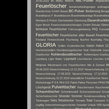
ABC-Pulver
20.05.2022
80
ABAG Meterin
Abgelaufe
Feuerlöscher
Annahmebedingungen
antimagne
BC-Pulver
Bedienung
Brandschutz GmbH
Bauart
Bengal
Brandklasse F
Brandklassen
Brandmeldeanlage
Brandmeldea
Dauerdrucklö
Montana
D-Pulver
Dacharbeiten
Dämmung
Egon Brock Feuerschutzeinrichtungen GmbH
Einsatz
Elektri
fahrbarer Feuerlöscher
FAQ
Fahrzeugbeladung
Fassad
Feuerlöscher
Feuerlöscher alter Bauart
Feuerlösc
Finnland
Firmenchronik
Fluchtweg
fluorfrei
fluorhaltig
Flüs
GLORIA
Halon
Halon 12
Grillen
Grubenlöscher
Hochentzündlich
Hochleistungslöscher
Holz
Holzkohle
Impr
Kohlendioxidlöscher
Gaslöscher
Kohlensäure-Gaslös
Lippstadt
Lös
Leonberg
Light Water
Löschdecke
Löschen
Mo
Minipreis
Missbrauch von Feuerlöschern
Mix & Genest
09.06.2015
Neuerscheinung 12.12.2019
Neuerscheinung 13.
Neuerscheinung 17.08.2015
Neuerscheinung 17.12.2014
Neuerscheinung 31.07.2019
neuzeitliche Feuerlöscher
News
Rückentrage
P 6 K
PA 6 GD
Paket
Patina
Personen
PFAS
Pf
Pulverlöscher
Löschgerät
Räuchermann
Rauchmeld
Schaumlöscher
Schnnittmodell
Schornsteinbrand
Schul
Silvester
Sommer
S
Sicherheitstechnik
Sonderausstellung
Tetra
Tetralöscher
Total
Tankwagen
Tornado
Transport
Tr
ungiftig
Unternehmensgeschichte
Unwetter
Urlaub
VEB Apol