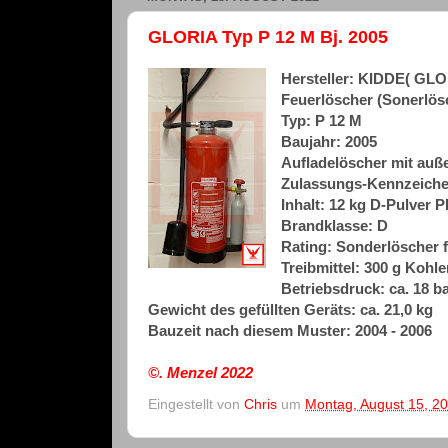
GLORIA Typ P 12 M Bj. 2005
Hersteller: KIDDE( GL
Feuerlöscher (Sonerlös
Typ: P 12 M
Baujahr: 2005
Aufladelöscher mit auße
Zulassungs-Kennzeiche
Inhalt: 12 kg D-Pulver P
Brandklasse: D
Rating: Sonderlöscher f
Treibmittel: 300 g Kohl
Betriebsdruck: ca. 18 ba
Gewicht des gefüllten Geräts: ca. 21,0 kg
Bauzeit nach diesem Muster: 2004 - 2006
©. Menzel
2022
Eingestellt von
Chris
um
Montag, August 15, 2