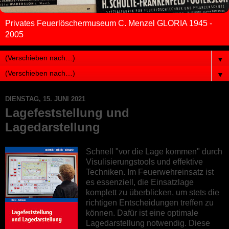
Privates Feuerlöschermuseum C. Menzel GLORIA 1945 -
2005
▼
▼
DIENSTAG, 15. JUNI 2021
Lagefeststellung und
Lagedarstellung
Schnell "vor die Lage kommen" durch
Visulisierungstools und effektive
Techniken. Im Feuerwehreinsatz ist
es essenziell, die Einsatzlage
komplett zu überblicken, um stets die
richtigen Entscheidungen treffen zu
können. Dafür ist eine optimale
Lagedarstellung notwendig. Diese