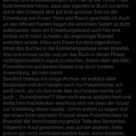
Ketz bemerkte hierzu, dass das eigentliche Buch zunächst
durch den Einband sehr gut eine gewisse Zeit vor der
Einwirkung von Feuer, Hitze und Rauch geschützt ist. Auch
an den offenen Kanten liegen die einzelnen Seiten so dicht
aufeinander, dass ein Entstehungsbrand auch hier erst
einmal nicht mehr Schaden als angesengte Ränder
anrichten würde. Hitze und Feuer tun dem eigentlichen
Inhalt des Buches in der Entstehungsphase eines Brandes
also erst einmal nichts und um das Buch in dieser Phase
nicht sprichwörtlich kaputt zu löschen, finden eben die ABC-
Pulverlöscher auf diesem Gebiet eine doch breitere
Anwendung, als man meint.
Beruflich betreue ich einige Archive mit wirklich alten
Beständen und dort hängen auch nur Pulverlöscher. Ich
weiß noch, als ich das erste Mal dort hinkam dachte ich
auch… Pulverlöscher?? Aber nach etwas analytischem und
einfachem Nachdenken erschloss sich mir dann der Grund
zur Vorhaltung dieser Geräte. Um es ehrlich zu sagen: Auf
der einen Seite wird beim Einsatz eines Pulverlöschers im
Brandfall die Verschmutzung großer Teile des Bestandes
billigend in Kauf genommen, was auf der anderen Seite
jedoch gar nicht verhindert werden kann, wenn einzelne,