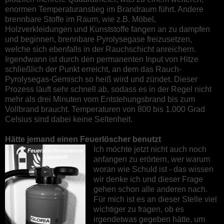
enormen Temperaturanstieg im Brandraum führt. Andere
brennbare Stoffe im Raum, wie z.B. Möbel,
Holzverkleidungen und Kunststoffe fangen an zu dampfen
und beginnen, brennbare Pyrolysegase freizusetzen,
welche sich ebenfalls in der Rauchschicht anreichern.
Irgendwann ist durch den permanenten Input von Hitze
schließlich der Punkt erreicht, an dem das Rauch-
Pyrolysegas-Gemisch so heiß wird und zündet. Dieser
Prozess läuft sehr schnell ab, sodass es in der Regel nicht
mehr als drei Minuten vom Entstehungsbrand bis zum
Vollbrand braucht. Temperaturen von 800 bis 1.000 Grad
Celsius sind dabei keine Seltenheit.
Hätte jemand einen Feuerlöscher benutzt
Ich möchte jetzt nicht auch noch
anfangen zu erörtern, wer warum
woran wie Schuld ist - das wissen
wir denke ich und dieser Frage
gehen schon alle anderen nach.
Für mich ist es an dieser Stelle viel
wichtiger zu fragen, ob es
irgendetwas gegeben hätte, um