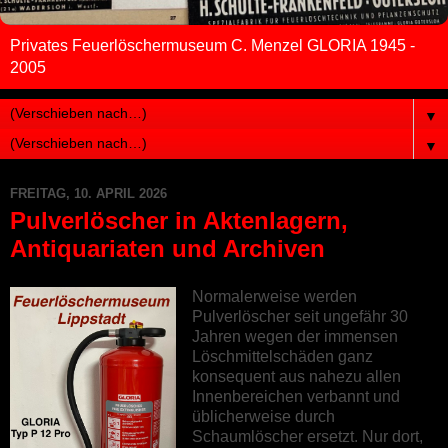
Privates Feuerlöschermuseum C. Menzel GLORIA 1945 -
2005
▼
▼
FREITAG, 10. APRIL 2026
Pulverlöscher in Aktenlagern,
Antiquariaten und Archiven
Normalerweise werden
Pulverlöscher seit ungefähr 30
Jahren wegen der immensen
Löschmittelschäden ganz
konsequent aus nahezu allen
Innenbereichen verbannt und
üblicherweise durch
Schaumlöscher ersetzt. Nur dort,