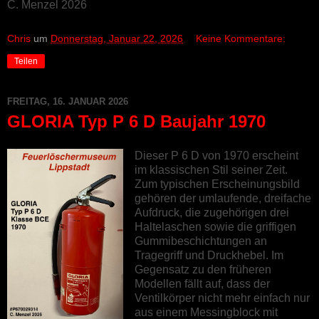
C. Menzel 2026
Chris
um
Donnerstag, Januar 22, 2026
Keine Kommentare:
Teilen
FREITAG, 16. JANUAR 2026
GLORIA Typ P 6 D Baujahr 1970
Dieser P 6 D von 1970 erscheint
im klassischen Stil seiner Zeit.
Zum typischen Erscheinungsbild
gehören der umlaufende, dreifache
Aufdruck, die zugehörigen drei
Haltelaschen sowie die griffigen
Gummibeschichtungen an
Tragegriff und Druckhebel. Im
Gegensatz zu den früheren
Modellen fällt auf, dass der
Ventilkörper nicht mehr einfach nur
aus einem Messingblock mit