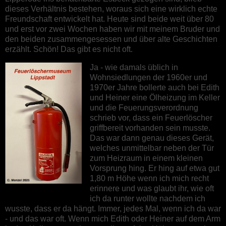
dieses Verhältnis bestehen, woraus sich eine wirklich echte
Freundschaft entwickelt hat. Heute sind beide weit über 80
und erst vor zwei Wochen haben wir mit meinem Bruder und
den beiden zusammengesessen und über alte Geschichten
erzählt. Schön! Das gibt es nicht oft.
Ja - wie damals üblich in
Wohnsiedlungen der 1960er und
1970er Jahre bollerte auch bei Edith
und Heiner eine Ölheizung im Keller
und die Feuerungsverordnung
schrieb vor, dass ein Feuerlöscher
griffbereit vorhanden sein musste.
Das war dann genau dieses Gerät,
welches unmittelbar neben der Tür
zum Heizraum in einem kleinen
Vorsprung hing. Er hing auf etwa gut
1,80 m Höhe wenn ich mich recht
erinnere und was glaubt ihr, wie oft
ich da runter wollte nachdem ich
wusste, dass er da hängt. Immer, jedes Mal, wenn ich da war
- und das war oft. Wenn mich Edith oder Heiner auf dem Arm