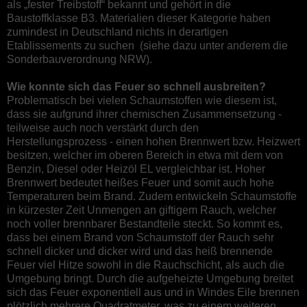
als „fester Treibstoff“ bekannt und gehört in die
Baustoffklasse B3. Materialien dieser Kategorie haben
zumindest in Deutschland nichts in derartigen
Etablissements zu suchen (siehe dazu unter anderem die
Sonderbauverordnung NRW).
Wie konnte sich das Feuer so schnell ausbreiten?
Problematisch bei vielen Schaumstoffen wie diesem ist,
dass sie aufgrund ihrer chemischen Zusammensetzung -
teilweise auch noch verstärkt durch den
Herstellungsprozess - einen hohen Brennwert bzw. Heizwert
besitzen, welcher im oberen Bereich in etwa mit dem von
Benzin, Diesel oder Heizöl EL vergleichbar ist. Hoher
Brennwert bedeutet heißes Feuer und somit auch hohe
Temperaturen beim Brand. Zudem entwickeln Schaumstoffe
in kürzester Zeit Unmengen an giftigem Rauch, welcher
noch voller brennbarer Bestandteile steckt. So kommt es,
dass bei einem Brand von Schaumstoff der Rauch sehr
schnell dicker und dicker wird und das heiß brennende
Feuer viel Hitze sowohl in die Rauchschicht, als auch die
Umgebung bringt. Durch die aufgeheizte Umgebung breitet
sich das Feuer exponentiell aus und in Windes Eile brennen
plötzlich mehrere Quadratmeter, was zu einem weiteren,