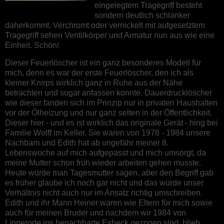
eingelegtem Tragegriff besteht
sondern deutlich schlanker
daherkommt. Verchromt oder vernickelt mit aufgesetztem
Tragegriff sehen Ventilkörper und Armatur nun aus wie eine
Einheit. Schön!
Dieser Feuerlöscher ist ein ganz besonderes Modell für
mich, denn es war der erste Feuerlöscher, den ich als
kleiner Knirps wirklich ganz in Ruhe aus der Nähe
betrachten und sogar anfassen konnte. Dauerdrucklöscher
wie dieser fanden sich im Prinzip nur in privaten Haushalten
vor der Ölheizung und nur ganz selten in der Öffentlichkeit.
Dieser hier - und es ist wirklich das originale Gerät - hing bei
Familie Wolff im Keller. Sie waren von 1978 - 1984 unsere
Nachbarn und Edith hat ab ungefähr meiner 8.
Lebenswoche auf mich aufgepasst und mich umsorgt, da
meine Mutter schon früh wieder arbeiten gehen musste.
Heute würde man Tagesmutter sagen, aber den Begriff gab
es früher glaube ich noch gar nicht und das würde unser
Verhältnis nicht auch nur im Ansatz richtig umschreiben.
Edith und ihr Mann Heiner waren wie Eltern für mich sowie
auch für meinen Bruder und nachdem wir 1984 von
Lipperode ins benachbarte Esbeck gezogen sind, blieb