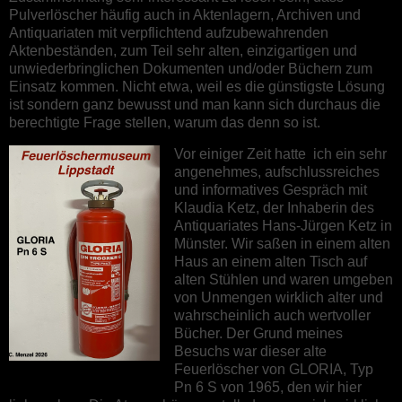
Pulverlöscher häufig auch in Aktenlagern, Archiven und
Antiquariaten mit verpflichtend aufzubewahrenden
Aktenbeständen, zum Teil sehr alten, einzigartigen und
unwiederbringlichen Dokumenten und/oder Büchern zum
Einsatz kommen. Nicht etwa, weil es die günstigste Lösung
ist sondern ganz bewusst und man kann sich durchaus die
berechtigte Frage stellen, warum das denn so ist.
Vor einiger Zeit hatte ich ein sehr
angenehmes, aufschlussreiches
und informatives Gespräch mit
Klaudia Ketz, der Inhaberin des
Antiquariates Hans-Jürgen Ketz in
Münster. Wir saßen in einem alten
Haus an einem alten Tisch auf
alten Stühlen und waren umgeben
von Unmengen wirklich alter und
wahrscheinlich auch wertvoller
Bücher. Der Grund meines
Besuchs war dieser alte
Feuerlöscher von GLORIA, Typ
Pn 6 S von 1965, den wir hier