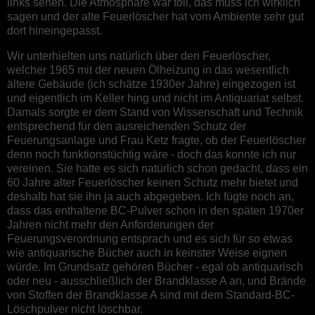
links sehen. Die Atmosphäre war toll, das muss ich wirklich
sagen und der alte Feuerlöscher hat vom Ambiente sehr gut
dort hineingepasst.
Wir unterhielten uns natürlich über den Feuerlöscher,
welcher 1965 mit der neuen Ölheizung in das wesentlich
ältere Gebäude (ich schätze 1930er Jahre) eingezogen ist
und eigentlich im Keller hing und nicht im Antiquariat selbst.
Damals sorgte er dem Stand von Wissenschaft und Technik
entsprechend für den ausreichenden Schutz der
Feuerungsanlage und Frau Ketz fragte, ob der Feuerlöscher
denn noch funktionstüchtig wäre - doch das konnte ich nur
vereinen. Sie hatte es sich natürlich schon gedacht, dass ein
60 Jahre alter Feuerlöscher keinen Schutz mehr bietet und
deshalb hat sie ihn ja auch abgegeben. Ich fügte noch an,
dass das enthaltene BC-Pulver schon in den späten 1970er
Jahren nicht mehr den Anforderungen der
Feuerungsverordnung entsprach und es sich für so etwas
wie antiquarische Bücher auch in keinster Weise eignen
würde. Im Grundsatz gehören Bücher - egal ob antiquarisch
oder neu - ausschließlich der Brandklasse A an, und Brände
von Stoffen der Brandklasse A sind mit dem Standard-BC-
Löschpulver nicht löschbar.