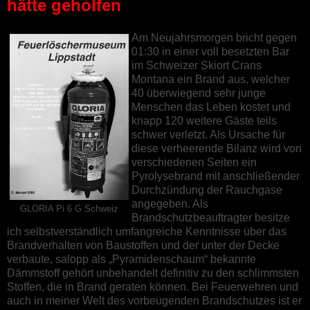
hätte geholfen
Am Neujahrsmorgen bricht gegen
01:30 in einer voll besetzten Bar
im Schweizer Skiort Crans
Montana ein Brand aus, welcher
40 überwiegend sehr junge
Menschen das Leben kostet und
knapp 120 weitere Gäste teils
schwer verletzt. Als Ursache für
diese verheerende Bilanz wird von
verschiedenen Seiten ein
Pyrolysebrand mit anschließender
Durchzündung der Rauchgase
angegeben. Als
GLORIA Pi 6 G Schweiz
Brandschutzbeauftragter besitze
ich selbstverständlich umfangreiche Kenntnisse über das
Brandverhalten von Baustoffen und der unter der Decke
verbaute, salopp als „Pyramidenschaum“ bekannte
Dämmstoff gehört unbehandelt definitiv zu den schlimmsten
Stoffen, die in Brand geraten können. Bei Feuerwehren und
auch in meiner Welt des vorbeugenden Brandschutzes ist er