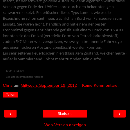
macht, ist der schwarz-goldene Aufdruck, denn eigentlich wurde diese
Version gegen Ende der 1950er Jahre durch den bekannten gelb-
schwarzen ersetzt. Feuerlöscher dieses Typs kamen, wie es die
Bezeichnung schon sagt, hauptsächlich an Bord von Fahrzeugen zum
Einsatz. Sie waren leicht, handlich und mit einem der besten
Löschmittel gegen Benzinbrände gefüllt. Mit einem Druck von 15 ATÜ
konnten sie das Emixol (veredelte Form von Tetrachlorkohlenstoff)
zudem 5-7 Meter weit verspritzen, weswegen brennende Fahrzeuge
aus einem sicheren Abstand abgelöscht werden konnten.
Ein sehr seltener Feuerlöscher in erstklassigem Zustand, welcher heute -
außer in Sammlerhand - nicht mehr zu finden sein dürfte.
©
Text: C. Müller
©
Bild und Informationen Andreas
Chris
um
Mittwoch, September 19, 2012
Keine Kommentare:
Teilen
‹
›
Startseite
Web-Version anzeigen