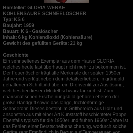
Hersteller: GLORIA-WERKE
KOHLENSÄURE-SCHNEELÖSCHER
Typ: KS 6
Baujahr: 1959
Bauart: K 6 - Gaslöscher
Inhalt: 6 kg Kohlendioxid (Kohlensäure)
Gewicht des gefüllten Geräts: 21 kg
Geschichte
Ein sehr seltenes Exemplar aus dem Hause GLORIA,
welches heute fast überhaupt nicht mehr zu bekommen ist.
Der Feuerlöscher trägt alle Merkmale der späten 1950er
Jahre und verfügt neben dem detailverliebten, in grüngold
gehaltenem Schriftbild über ein Drehventil zur Auslösung,
welches bei diesem Modell schwarz lackiert ist. Zum
charismatischen Erscheinungsbild gehören ebenso der
große Handgriff sowie das lange, trichterförmige
Schneerohr. Dieses besteht im Griffbereich aus Holz und
ansonsten aus mit einer Art Kunststoff beschichteter Pappe.
Ebenfalls typisch für die 1950er und frühen 1960er Jahre ist
das Fehlen einer Berstscheibensicherung, wodurch solche
Geräte sehr Empfindlich in Bezug auf Temperaturen von