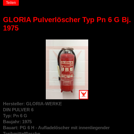
Teilen
GLORIA Pulverlöscher Typ Pn 6 G Bj.
1975
Hersteller: GLORIA-WERKE
DIN
PULVER 6
Typ: Pn 6 G
Baujahr: 1975
Bauart: PG 6 H - Aufladelöscher mit innenliegender
Treibmittelflasche