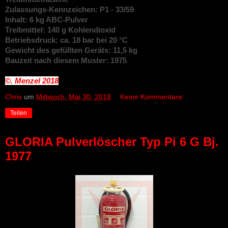
Zulassungs-Kennzeichen: P1 - 33/59
Inhalt: 6 kg ABC-Pulver
Treibmittel: 140 g Kohlendioxid
Betriebsdruck: ca. 18 bar bei 20 °C
Gewicht des gefüllten Geräts: 11,5 kg
Bauzeit nach diesem Muster: 1975
©. Menzel
2018
Chris
um
Mittwoch, Mai 30, 2018
Keine Kommentare:
Teilen
GLORIA Pulverlöscher Typ Pi 6 G Bj.
1977