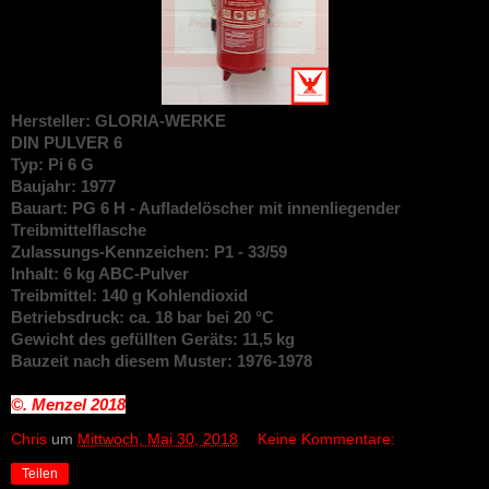
Hersteller: GLORIA-WERKE
DIN
PULVER 6
Typ: Pi 6 G
Baujahr: 1977
Bauart: PG 6 H - Aufladelöscher mit innenliegender
Treibmittelflasche
Zulassungs-Kennzeichen: P1 - 33/59
Inhalt: 6 kg ABC-Pulver
Treibmittel: 140 g Kohlendioxid
Betriebsdruck: ca. 18 bar bei 20 °C
Gewicht des gefüllten Geräts: 11,5 kg
Bauzeit nach diesem Muster: 1976-1978
©. Menzel
2018
Chris
um
Mittwoch, Mai 30, 2018
Keine Kommentare:
Teilen