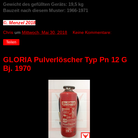
Gewicht des gefüllten Geräts: 19,5 kg
Bauzeit nach diesem Muster: 1966-1971
©. Menzel
2018
Chris
um
Mittwoch, Mai 30, 2018
Keine Kommentare:
Teilen
GLORIA Pulverlöscher Typ Pn 12 G
Bj. 1970