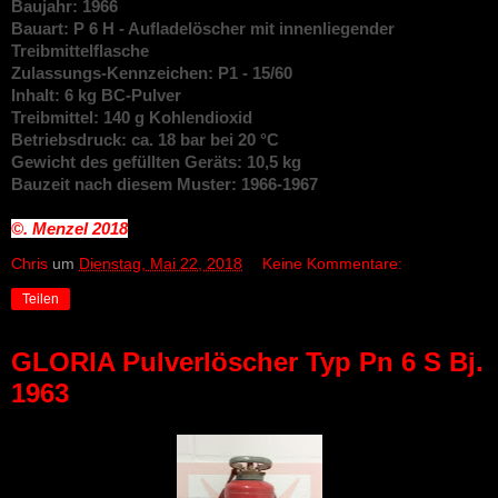
Baujahr: 1966
Bauart: P 6 H - Aufladelöscher mit innenliegender
Treibmittelflasche
Zulassungs-Kennzeichen: P1 - 15/60
Inhalt: 6 kg BC-Pulver
Treibmittel: 140 g Kohlendioxid
Betriebsdruck: ca. 18 bar bei 20 °C
Gewicht des gefüllten Geräts: 10,5 kg
Bauzeit nach diesem Muster: 1966-1967
©. Menzel
2018
Chris
um
Dienstag, Mai 22, 2018
Keine Kommentare:
Teilen
GLORIA Pulverlöscher Typ Pn 6 S Bj.
1963