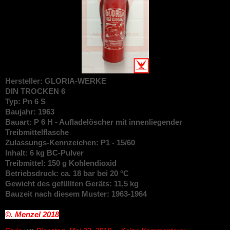
Hersteller: GLORIA-WERKE
DIN TROCKEN 6
Typ: Pn 6 S
Baujahr: 1963
Bauart: P 6 H - Aufladelöscher mit innenliegender
Treibmittelflasche
Zulassungs-Kennzeichen: P1 - 15/60
Inhalt: 6 kg BC-Pulver
Treibmittel: 150 g Kohlendioxid
Betriebsdruck: ca. 18 bar bei 20 °C
Gewicht des gefüllten Geräts: 11,5 kg
Bauzeit nach diesem Muster: 1963-1964
©. Menzel
2018