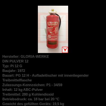
Hersteller: GLORIA-WERKE
DIN
PULVER 12
Typ: Pi 12 G
Baujahr: 1972
Bauart: PG 12 H - Aufladelöscher mit innenliegender
Treibmittelflasche
Zulassungs-Kennzeichen: P1 - 34/59
Inhalt: 12 kg ABC-Pulver
Treibmittel: 280 g Kohlendioxid
Betriebsdruck: ca. 18 bar bei 20 °C
Gewicht des gefüllten Geräts: 19,5 kg