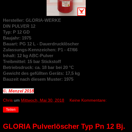
Hersteller: GLORIA-WERKE
DIN
PULVER 12
Typ: P 12 GD
Baujahr: 1975
Bauart: PG 12 L - Dauerdrucklöscher
Zulassungs-Kennzeichen: P1 - 47/66
Inhalt: 12 kg ABC-Pulver
Treibmittel: 15 bar Stickstoff
Betriebsdruck: ca. 18 bar bei 20 °C
Gewicht des gefüllten Geräts: 17,5 kg
Bauzeit nach diesem Muster: 1975
©. Menzel
2018
Chris
um
Mittwoch, Mai 30, 2018
Keine Kommentare:
Teilen
GLORIA Pulverlöscher Typ Pn 12 Bj.