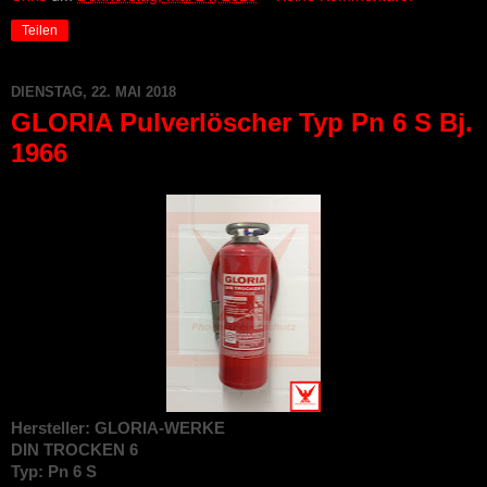
Teilen
DIENSTAG, 22. MAI 2018
GLORIA Pulverlöscher Typ Pn 6 S Bj.
1966
Hersteller: GLORIA-WERKE
DIN TROCKEN 6
Typ: Pn 6 S