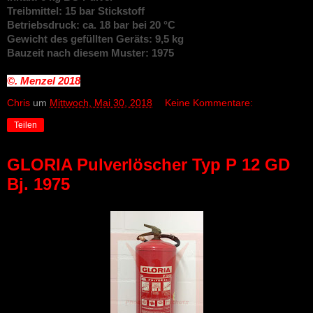
Treibmittel: 15 bar Stickstoff
Betriebsdruck: ca. 18 bar bei 20 °C
Gewicht des gefüllten Geräts: 9,5 kg
Bauzeit nach diesem Muster: 1975
©. Menzel
2018
Chris
um
Mittwoch, Mai 30, 2018
Keine Kommentare:
Teilen
GLORIA Pulverlöscher Typ P 12 GD
Bj. 1975