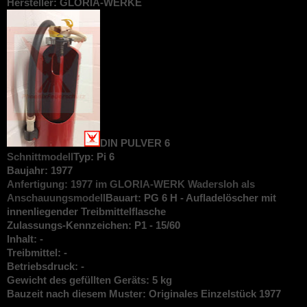
Hersteller: GLORIA-WERKE
DIN PULVER
6
Schnittmodell
Typ: Pi 6
Baujahr: 1977
Anfertigung: 1977 im GLORIA-WERK Wadersloh als
Anschauungsmodell
Bauart: PG 6 H - Aufladelöscher mit
innenliegender Treibmittelflasche
Zulassungs-Kennzeichen: P1 - 15/60
Inhalt: -
Treibmittel: -
Betriebsdruck: -
Gewicht des gefüllten Geräts: 5 kg
Bauzeit nach diesem Muster: Originales Einzelstück 1977