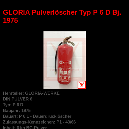
GLORIA Pulverlöscher Typ P 6 D Bj.
1975
Hersteller: GLORIA-WERKE
DIN
PULVER 6
Typ: P 6 D
Baujahr: 1975
Bauart: P 6 L - Dauerdrucklöscher
Zulassungs-Kennzeichen: P1 - 43/66
Inhalt: 6 kg BC-Pulver