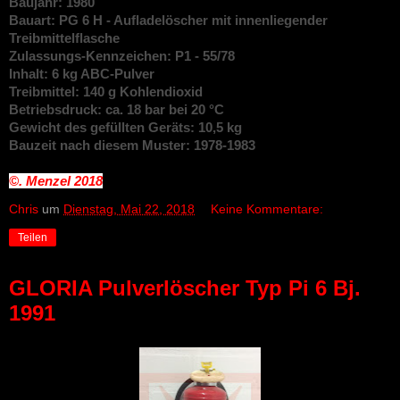
Baujahr: 1980
Bauart: PG 6 H - Aufladelöscher mit innenliegender
Treibmittelflasche
Zulassungs-Kennzeichen: P1 - 55/78
Inhalt: 6 kg ABC-Pulver
Treibmittel: 140 g Kohlendioxid
Betriebsdruck: ca. 18 bar bei 20 °C
Gewicht des gefüllten Geräts: 10,5 kg
Bauzeit nach diesem Muster: 1978-1983
©. Menzel
2018
Chris
um
Dienstag, Mai 22, 2018
Keine Kommentare:
Teilen
GLORIA Pulverlöscher Typ Pi 6 Bj.
1991