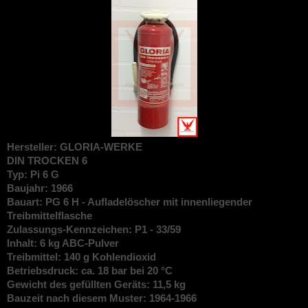
Hersteller: GLORIA-WERKE
DIN
TROCKEN 6
Typ: Pi 6 G
Baujahr: 1966
Bauart: PG 6 H - Aufladelöscher mit innenliegender
Treibmittelflasche
Zulassungs-Kennzeichen: P1 - 33/59
Inhalt: 6 kg ABC-Pulver
Treibmittel: 140 g Kohlendioxid
Betriebsdruck: ca. 18 bar bei 20 °C
Gewicht des gefüllten Geräts: 11,5 kg
Bauzeit nach diesem Muster: 1964-1966