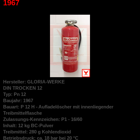
1967
Hersteller: GLORIA-WERKE
DIN
TROCKEN 12
Typ: Pn 12
Baujahr: 1967
Bauart: P 12 H - Aufladelöscher mit innenliegender
Treibmittelflasche
Zulassungs-Kennzeichen: P1 - 16/60
Inhalt: 12 kg BC-Pulver
Treibmittel: 280 g Kohlendioxid
Betriebsdruck: ca. 18 bar bei 20 °C