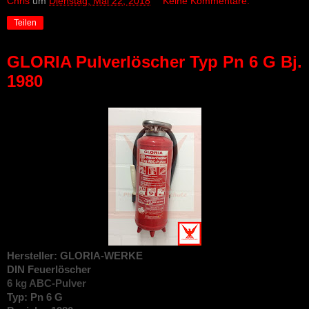
Chris
um
Dienstag, Mai 22, 2018
Keine Kommentare:
Teilen
GLORIA Pulverlöscher Typ Pn 6 G Bj.
1980
Hersteller: GLORIA-WERKE
DIN
Feuerlöscher
6 kg ABC-Pulver
Typ: Pn 6 G