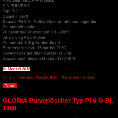
Hersteller: GLORIA-WERKE
DIN
PULVER 6
Typ: Pi 6 G
Baujahr: 1970
Bauart: PG 6 H - Aufladelöscher mit innenliegender
Treibmittelflasche
Zulassungs-Kennzeichen: P1 - 33/59
Inhalt: 6 kg ABC-Pulver
Treibmittel: 140 g Kohlendioxid
Betriebsdruck: ca. 18 bar bei 20 °C
Gewicht des gefüllten Geräts: 11,5 kg
Bauzeit nach diesem Muster: 1970-1971
©. Menzel
2018
Chris
um
Dienstag, Mai 29, 2018
Keine Kommentare:
Teilen
GLORIA Pulverlöscher Typ Pi 6 G Bj.
1966