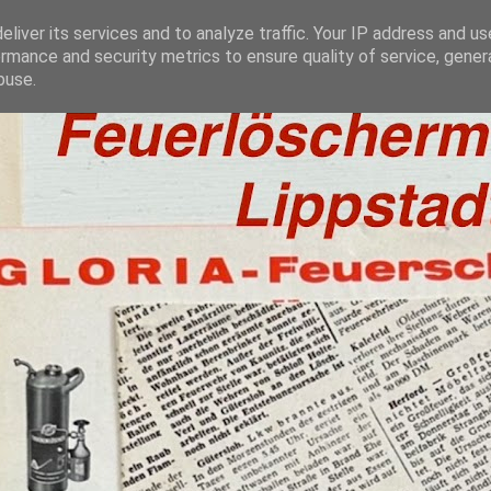
liver its services and to analyze traffic. Your IP address and u
rmance and security metrics to ensure quality of service, gene
buse.