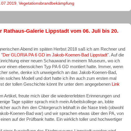
.07.2019
,
Vegetationsbrandbekämpfung
Rathaus-Galerie Lippstadt vom 06. Juli bis 20.
gnerischen Abend im späten Herbst 2018 saß ich am Rechner und
 "
Der GLORIA PA 6 GD im Jakob-Koenen-Bad Lippstadt
". Auf die
 Einrichtung einer neuen Schauwand in meinem Museum, wo ich
uvor einen ebensolchen Typ PA 6 GD montiert hatte. Immer, wenn
scher sehe, denke ich unweigerlich an das Jakob-Koenen-Bad,
ein solches Modell und dort hatte ich ihn auch zum ersten mal
st der tollen Geschichte könnt Ihr unter dem angegebenen
Link
n Artikel, freute mich über die wiedererlebten Erinnerungen und
enige Tage später sprach mich mein Arbeitskollege an, lobte
elcher auch ihm den Chlorgeruch lebhaft in die Nase trieb (obwohl
 Jakob-Koenen-Bad war) und wir sprachen etwas über den PA, von
inen auf der Prüfbank hatte. Ein wirklich toller und hochwertiger