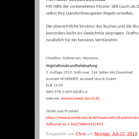
Mit Hilfe der vorbereiteten Muster-SER (auch al
selbst ihre standortbezogenen Regeln erstellen.
Die übersichtliche Struktur des Buches und die Illu
besonders leicht ins Gedächtnis einprägen. Grafi
zusätzlich für ein besseres Verständnis.
Cimolino, Südmersen, Neumann
Vegetationsbrandbekämpfung
3. Auflage 2019, Softcover, 144 Seiten mit Download
ecomed SICHERHEIT, ecomed-Storck GmbH
EUR 19,99
ISBN 978-3-609-68385-0
Internet:
www.ecomed-storck.de
Direkt zum Produkt:
https://www.ecomed-storck.de/Feuerwehr-Brandschutz
Softcover-es-1.html?WAN=521453
Eingestellt von
Chris
um
Montag, Juli 22, 2019