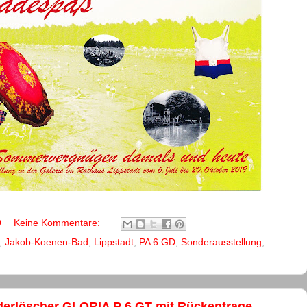
9
Keine Kommentare:
,
Jakob-Koenen-Bad
,
Lippstadt
,
PA 6 GD
,
Sonderausstellung
,
erlöscher GLORIA P 6 GT mit Rückentrage