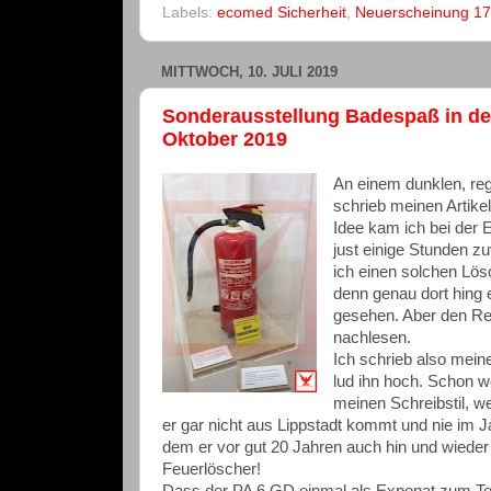
Labels:
ecomed Sicherheit
,
Neuerscheinung 17
MITTWOCH, 10. JULI 2019
Sonderausstellung Badespaß in der 
Oktober 2019
An einem dunklen, re
schrieb meinen Artikel
Idee kam ich bei der
just einige Stunden z
ich einen solchen Lö
denn genau dort hing 
gesehen. Aber den Re
nachlesen.
Ich schrieb also meine
lud ihn hoch. Schon w
meinen Schreibstil, w
er gar nicht aus Lippstadt kommt und nie im
dem er vor gut 20 Jahren auch hin und wieder e
Feuerlöscher!