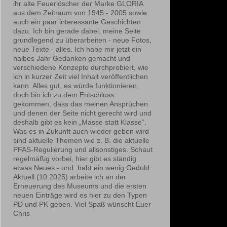
ihr alte Feuerlöscher der Marke GLORIA
aus dem Zeitraum von 1945 - 2005 sowie
auch ein paar interessante Geschichten
dazu. Ich bin gerade dabei, meine Seite
grundlegend zu überarbeiten - neue Fotos,
neue Texte - alles. Ich habe mir jetzt ein
halbes Jahr Gedanken gemacht und
verschiedene Konzepte durchprobiert, wie
ich in kurzer Zeit viel Inhalt veröffentlichen
kann. Alles gut, es würde funktionieren,
doch bin ich zu dem Entschluss
gekommen, dass das meinen Ansprüchen
und denen der Seite nicht gerecht wird und
deshalb gibt es kein „Masse statt Klasse“.
Was es in Zukunft auch wieder geben wird
sind aktuelle Themen wie z. B. die aktuelle
PFAS-Regulierung und allsonstiges. Schaut
regelmäßig vorbei, hier gibt es ständig
etwas Neues - und: habt ein wenig Geduld.
Aktuell (10.2025) arbeite ich an der
Erneuerung des Museums und die ersten
neuen Einträge wird es hier zu den Typen
PD und PK geben. Viel Spaß wünscht Euer
Chris