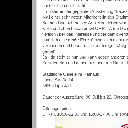
Dass der PA 6 GD einmal als Exponat zum Tei
ahnte ich da noch nicht.
Im Rahmen der geplanten Ausstellung "Bades
Mail einer sehr netten Mitarbeiterin des St
Koenen-Bad auf meinen Artikel gestoßen war un
wolle und eben besagten GLORIA PA 6 GD als L
tierisch über das Interesse und die damit ver
natürlich eine große Ehre. Obwohl ich nicht m
verbunden und besuche sie auch regelmäßig. Vo
gerne!"
Ja - da steht er nun und kann neben anderen
Schilder etc.) und denen aus anderen Natur-, 
Städtische Galerie im Rathaus
Lange Straße 14
59555 Lippstadt
Dauer der Ausstellung: 06. Juli bis 20. Oktobe
Öffnungszeiten:
Di. - Fr. 10:00-12:00 und 15:00-17:00 Uhr so