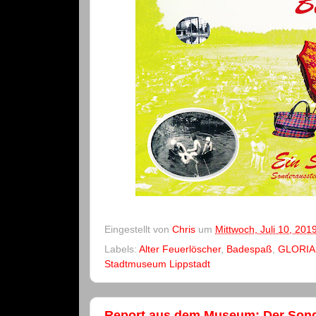
Eingestellt von
Chris
um
Mittwoch, Juli 10, 201
Labels:
Alter Feuerlöscher
,
Badespaß
,
GLORIA
Stadtmuseum Lippstadt
Report aus dem Museum: Der Sond