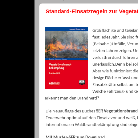
Standard-Einsatzregeln zur Veget
Großflächige und tagela
fast jedes Jahr.
Sie sind f
(Beinahe-)Unfälle, Verun
letzten Jahren zeigen. Um
verlustfrei durchführen 
unerlässlich.
Denn bei so
Aber wie funktioniert die
riesige Fläche erfasst un
Einsatzkräfte selbst am
Welche Fahrzeug- und Ge
erkennt man den Brandherd?
Die Neuauflage des Buches
SER Vegetationsbran
Feuerwehr optimal auf den Einsatz vor und weiß, i
internationalen Waldbrandbekämpfung sind einge
Mit Muster-SER zum Download