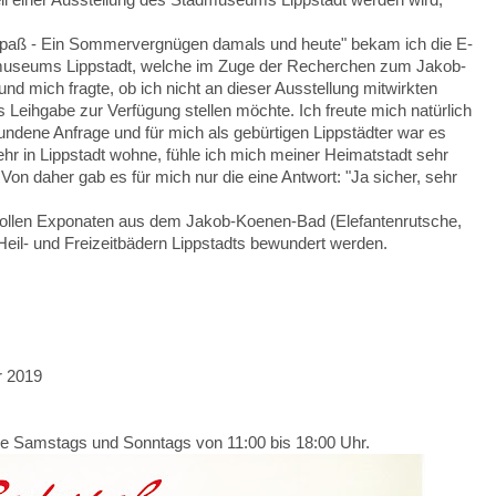
l einer Ausstellung des Stadmuseums Lippstadt werden wird,
paß - Ein Sommervergnügen damals und heute" bekam ich die E-
adtmuseums Lippstadt, welche im Zuge der Recherchen zum Jakob-
d mich fragte, ob ich nicht an dieser Ausstellung mitwirkten
eihgabe zur Verfügung stellen möchte. Ich freute mich natürlich
bundene Anfrage und für mich als gebürtigen Lippstädter war es
ehr in Lippstadt wohne, fühle ich mich meiner Heimatstadt sehr
n daher gab es für mich nur die eine Antwort: "Ja sicher, sehr
 tollen Exponaten aus dem Jakob-Koenen-Bad (Elefantenrutsche,
Heil- und Freizeitbädern Lippstadts bewundert werden.
r 2019
wie Samstags und Sonntags von 11:00 bis 18:00 Uhr.