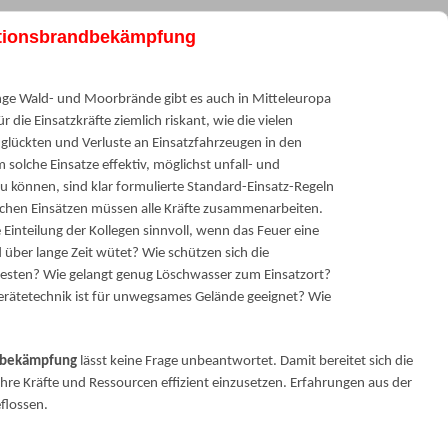
ationsbrandbekämpfung
nge Wald- und Moorbrände gibt es auch in Mitteleuropa
ür die Einsatzkräfte ziemlich riskant, wie die vielen
glückten und Verluste an Einsatzfahrzeugen in den
 solche Einsatze effektiv, möglichst unfall- und
zu können, sind klar formulierte Standard-Einsatz-Regeln
lchen Einsätzen müssen alle Kräfte zusammenarbeiten.
 Einteilung der Kollegen sinnvoll, wenn das Feuer eine
d über lange Zeit wütet? Wie schützen sich die
 besten? Wie gelangt genug Löschwasser zum Einsatzort?
rätetechnik ist für unwegsames Gelände geeignet? Wie
dbekämpfung
lässt keine Frage unbeantwortet. Damit bereitet sich die
hre Kräfte und Ressourcen effizient einzusetzen. Erfahrungen aus der
flossen.