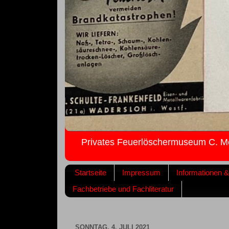
Privates Feuerlöschermuseum C. M
Startseite
Impressum
Informationen 
Fachbetriebe und Fachliteratur
SONNTAG, 4. JULI 2021