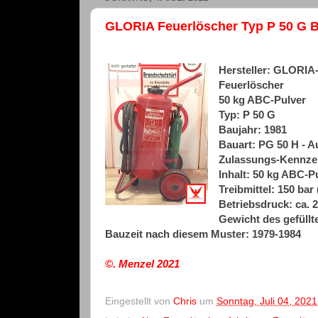
GLORIA Feuerlöscher Typ P 50 G B
Hersteller: GLORI
Feuerlöscher
50 kg ABC-Pulver
Typ: P 50 G
Baujahr: 1981
Bauart: PG 50 H - A
Zulassungs-Kennzei
Inhalt: 50 kg ABC-
Treibmittel: 150 bar (
Betriebsdruck: ca. 2
Gewicht des gefüllte
Bauzeit nach diesem Muster: 1979-1984
©. Menzel
2021
Eingestellt von
Chris
um
Sonntag, Juli 04, 2021