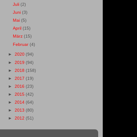
Juli
(2)
Juni
(3)
Mai
(5)
April
(15)
März
(15)
Februar
(4)
►
2020
(94)
►
2019
(94)
►
2018
(158)
►
2017
(19)
►
2016
(23)
►
2015
(42)
►
2014
(64)
►
2013
(80)
►
2012
(51)