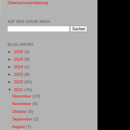
Datenschutzerklärung
AUF DER SUCHE NACH
BLOG-ARCHIV
►
2026
(3)
►
2025
(9)
►
2024
(1)
►
2023
(8)
►
2022
(51)
▼
2021
(76)
Dezember
(13)
November
(5)
Oktober
(5)
September
(2)
August
(7)