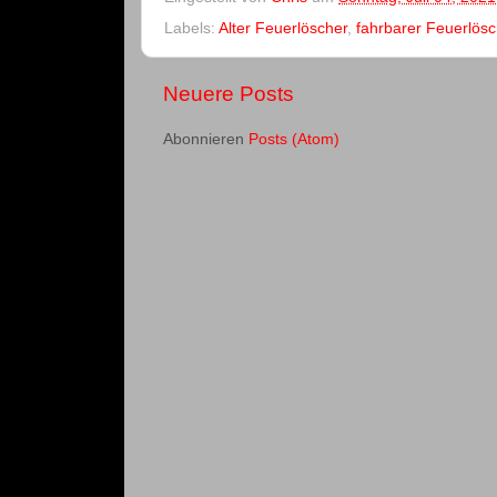
Labels:
Alter Feuerlöscher
,
fahrbarer Feuerlösc
Neuere Posts
Abonnieren
Posts (Atom)