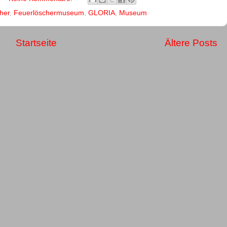
her
,
Feuerlöschermuseum
,
GLORIA
,
Museum
Startseite
Ältere Posts