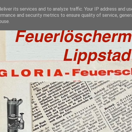
liver its services and to analyze traffic. Your IP address and u
rmance and security metrics to ensure quality of service, gene
buse.