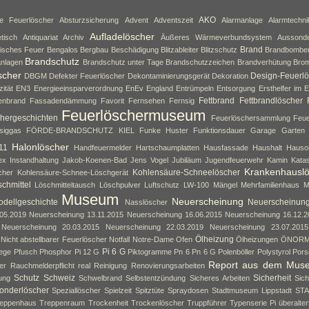
AKO
ne Feuerlöscher
Absturzsicherung
Advent
Adventszeit
Alarmanlage
Alarmtechni
Aufladelöscher
tisch
Antiquariat
Archiv
Äußeres Wärmeverbundsystem
Aussond
Brand
isches Feuer
Bengalos
Bergbau
Beschädigung
Blitzableiter
Blitzschutz
Brandbombe
Brandschutz
nlagen
Brandschutz unter Tage
Brandschutzzeichen
Brandverhütung
Brom
scher
Design-Feuerlö
DBGM
Defekter Feuerlöscher
Dekontaminierungsgerät
Dekoration
zität
EN3
Energieeinsparverordnung
EnEv
England
Entrümpeln
Entsorgung
Ersthelfer im E
Fettbrand
Fettbrandlöscher
enbrand
Fassadendämmung
Favorit
Fernsehen
Fernsig
Feuerlöschermuseum
hergeschichten
Feuerlöschersammlung
Feue
siggas
FÖRDE-BRANDSCHUTZ KIEL
Funke Huster
Funktionsdauer
Garage
Garten
Halonlöscher
11
Handfeuermelder
Hartschaumplatten
Hausfassade
Haushalt
Hauso
ex
Instandhaltung
Jakob-Koenen-Bad
Jens Vogel
Jubiläum
Jugendfeuerwehr
Kamin
Kata
Krankenhausl
Kohlensäure-Schneelöscher
cher
Kohlensäure-Schnee-Löschgerät
chmittel
Löschmitteltausch
Löschpulver
Luftschutz
LW-100
Mängel
Mehrfamilienhaus
M
Museum
Neuerscheinung
dellgeschichte
Neuerscheinun
Nasslöscher
05.2019
Neuerscheinung 13.11.2015
Neuerscheinung 16.06.2015
Neuerscheinung 16.12.2
Neuerscheinung 20.03.2015
Neuerscheinung 22.03.2019
Neuerscheinung 23.07.2015
Ölheizung
Nicht abstellbarer Feuerlöscher
Notfall
Notre-Dame
Ofen
Ölheizungen
ÖNOR
Pi 6 G
lege
Pfusch
Phosphor
Pi 12 G
Piktogramme
Pn 6
Pn 6 G
Polenböller
Polystyrol
Pors
Report aus dem Mus
er
Rauchmelderpflicht
real
Reinigung
Renovierungsarbeiten
Schutz
Schweiz
Sicherheit
ung
Schwelbrand
Selbstentzündung
Sicheres Arbeiten
Sich
onderlöscher
Speziallöscher
Spielzeit
Spitztüte
Spraydosen
Stadtmuseum Lippstadt
ST
eppenhaus
Treppenraum
Trockenheit
Trockenlöscher
Truppführer
Typenserie Pi
überalte