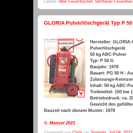
Labels:
Alter Feuerlöscher
,
fahrbarer Feuerlösc
GLORIA Pulverlöschgerät Typ P 50 
Hersteller: GLORI
Pulverlöschgerät
50 kg ABC-Pulver
Typ: P 50 G
Baujahr: 1978
Bauart: PG 50 H - Au
Zulassungs-Kennzeic
Inhalt: 50 kg ABC-
Treibmittel: 150 bar (
Betriebsdruck: ca. 20
Gewicht des gefüllte
Bauzeit nach diesem Muster: 1978
©. Menzel
2021
Eingestellt von
Chris
um
Sonntag, Juli 04, 2021