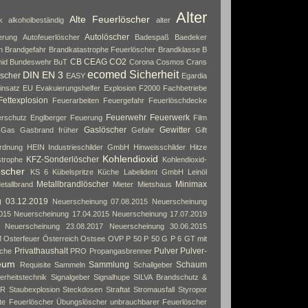
Alter
Alte Feuerlöscher
k
alkoholbeständig
alter
Autolöscher
erung
Autofeuerlöscher
Badespaß
Baedeker
n
Brandgefahr
Brandkatastrophe Feuerlöscher
Brandklasse B
CB
CEAG
CO2
id
Bundeswehr
BuT
Corona
Cosmos
Crans
ecomed Sicherheit
DIN EN 3
scher
EASY
Egardia
insatz
EU
Evakuierungshelfer
Explosion
F2000
Fachbetriebe
Fettexplosion
Feuerarbeiten
Feuergefahr
Feuerlöschdecke
Feuerwehr
Feuerwerk
rschutz Englberger
Feuerung
Film
Gaslöscher
Gewitter
Gas
Gasbrand früher
Gefahr
Gift
rdnung
HEIN Industrieschilder GmbH
Hinweisschilder
Hitze
Kohlendioxid
KFZ-Sonderlöscher
strophe
Kohlendioxid-
öscher
KS 6
Kübelspritze
Küche
Labelident GmbH
Leinöl
Metallbrandlöscher
Minimax
etallbrand
Mieter
Mietshaus
g 03.12.2019
Neuerscheinung 07.08.2015
Neuerscheinung
015
Neuerscheinung 17.04.2015
Neuerscheinung 17.07.2019
Neuerscheinung 23.08.2017
Neuerscheinung 30.06.2015
M
Osterfeuer
Österreich
Ostsee
OVP
P 50
P 50 G
P 6 GT mit
Privathaushalt
Pulver
Pulver-
che
PRO
Propangasbrenner
eum
Sammlung
Schaum
Requisite
Sammeln
Schallgeber
erheitstechnik
Signalgeber
Signalhupe
SILVA Brandschutz &
AR
Staubexplosion
Steckdosen
Straftat
Stromausfall
Styropor
rte Feuerlöscher
Übungslöscher
unbrauchbarer Feuerlöscher