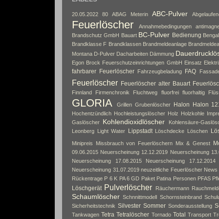
ABC-Pulver
20.05.2022
80
ABAG Meterin
Abgelaufe
Feuerlöscher
Annahmebedingungen
antimagne
BC-Pulver
Bedienung
Brandschutz GmbH
Bauart
Bengal
Brandklasse F
Brandklassen
Brandmeldeanlage
Brandmeldea
Dauerdrucklö
Montana
D-Pulver
Dacharbeiten
Dämmung
Egon Brock Feuerschutzeinrichtungen GmbH
Einsatz
Elektri
fahrbarer Feuerlöscher
FAQ
Fahrzeugbeladung
Fassad
Feuerlöscher
Feuerlöscher alter Bauart
Feuerlösc
Finnland
Firmenchronik
Fluchtweg
fluorfrei
fluorhaltig
Flüs
GLORIA
Halon
Halon 12
Grillen
Grubenlöscher
Hochentzündlich
Hochleistungslöscher
Holz
Holzkohle
Impr
Kohlendioxidlöscher
Gaslöscher
Kohlensäure-Gaslös
Lippstadt
Lös
Leonberg
Light Water
Löschdecke
Löschen
Mo
Minipreis
Missbrauch von Feuerlöschern
Mix & Genest
09.06.2015
Neuerscheinung 12.12.2019
Neuerscheinung 13.
Neuerscheinung 17.08.2015
Neuerscheinung 17.12.2014
Neuerscheinung 31.07.2019
neuzeitliche Feuerlöscher
News
Rückentrage
P 6 K
PA 6 GD
Paket
Patina
Personen
PFAS
Pf
Pulverlöscher
Löschgerät
Räuchermann
Rauchmeld
Schaumlöscher
Schnnittmodell
Schornsteinbrand
Schul
Silvester
Sommer
S
Sicherheitstechnik
Sonderausstellung
Tetra
Tetralöscher
Total
Tankwagen
Tornado
Transport
Tr