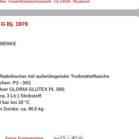
her
,
Feuerlöschermuseum
,
GLORIA
,
Museum
G Bj. 1978
A-WERKE
fladelöscher mit außenliegender Treibmittelflasche
hen: P3 - 3/61
Pulver GLORIA GLUTEX PL 3/65
ca. 3 Ltr.) Stickstoff
 bar bei 20 °C
n Geräts: ca. 90,0 kg
Keine Kommentare: