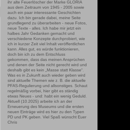
ihr alte Feuerlöscher der Marke GLORIA
aus dem Zeitraum von 1945 - 2005 sowie
auch ein paar interessante Geschichten
dazu. Ich bin gerade dabei, meine Seite
grundlegend zu überarbeiten - neue Fotos,
neue Texte - alles. Ich habe mir jetzt ein
halbes Jahr Gedanken gemacht und
verschiedene Konzepte durchprobiert, wie
ich in kurzer Zeit viel Inhalt veröffentlichen
kann. Alles gut, es würde funktionieren,
doch bin ich zu dem Entschluss
gekommen, dass das meinen Ansprüchen
und denen der Seite nicht gerecht wird und
deshalb gibt es kein „Masse statt Klasse“.
Was es in Zukunft auch wieder geben wird
sind aktuelle Themen wie z. B. die aktuelle
PFAS-Regulierung und allsonstiges. Schaut
regelmäßig vorbei, hier gibt es ständig
etwas Neues - und: habt ein wenig Geduld.
Aktuell (10.2025) arbeite ich an der
Erneuerung des Museums und die ersten
neuen Einträge wird es hier zu den Typen
PD und PK geben. Viel Spaß wünscht Euer
Chris