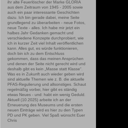
ihr alte Feuerlöscher der Marke GLORIA
aus dem Zeitraum von 1945 - 2005 sowie
auch ein paar interessante Geschichten
dazu. Ich bin gerade dabei, meine Seite
grundlegend zu überarbeiten - neue Fotos,
neue Texte - alles. Ich habe mir jetzt ein
halbes Jahr Gedanken gemacht und
verschiedene Konzepte durchprobiert, wie
ich in kurzer Zeit viel Inhalt veröffentlichen
kann. Alles gut, es würde funktionieren,
doch bin ich zu dem Entschluss
gekommen, dass das meinen Ansprüchen
und denen der Seite nicht gerecht wird und
deshalb gibt es kein „Masse statt Klasse“.
Was es in Zukunft auch wieder geben wird
sind aktuelle Themen wie z. B. die aktuelle
PFAS-Regulierung und allsonstiges. Schaut
regelmäßig vorbei, hier gibt es ständig
etwas Neues - und: habt ein wenig Geduld.
Aktuell (10.2025) arbeite ich an der
Erneuerung des Museums und die ersten
neuen Einträge wird es hier zu den Typen
PD und PK geben. Viel Spaß wünscht Euer
Chris