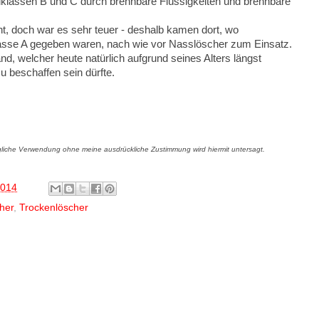
dklassen B und C durch brennbare Flüssigkeiten und brennbare
, doch war es sehr teuer - deshalb kamen dort, wo
lasse A gegeben waren, nach wie vor Nasslöscher zum Einsatz.
nd, welcher heute natürlich aufgrund seines Alters längst
 beschaffen sein dürfte.
gliche Verwendung ohne meine ausdrückliche Zustimmung wird hiermit untersagt.
2014
her
,
Trockenlöscher