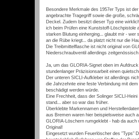
Besondere Merkmale des 1957er Typs ist der 
angebrachte Tragegriff sowie die große, schr
Deckel.
Zudem besitzt dieser Typ eine wirkli
ich beim Prüfen eine Kunststoff-Löschpisto
starken Blutung einherging... glaubt mir - w
an die Rübe kriegt... da platzt nicht nur die H
Die Treibmittelflasche ist nicht original vo
Niederschraubventil allerdings zeitgenössisch
Ja, um das GLORIA-Signet oben im Aufdruck wi
stundenlanger Präzisionsarbeit einen quiets
Der unteren SICLI-Aufkleber ist allerdings nicht
die Jahrzehnte eine feste Verbindung mit dem
beschädigt werden würde.
Eine Frechheit, dass der Solinger SICLI-Heini
stand... aber so war das früher.
Überklebte Markennamen und Herstellerdaten fi
aus Bremen waren hier beispielsweise auch an
GLORIA-Löschern rumgeklebt - hab da auch 
Original!
Eingesetzt wurden Feuerlöscher des "Typs" D