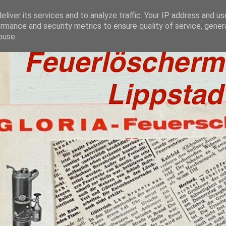
liver its services and to analyze traffic. Your IP address and u
rmance and security metrics to ensure quality of service, gene
buse.