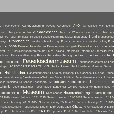
AKO
ne Feuerlöscher
Absturzsicherung
Advent
Adventszeit
Alarmanlage
Alarmtechni
Aufladelöscher
tisch
Antiquariat
Archiv
Äußeres Wärmeverbundsystem
Aussond
Brand
isches Feuer
Bengalos
Bergbau
Beschädigung
Blitzableiter
Blitzschutz
Brandbombe
Brandschutz
nlagen
Brandschutz unter Tage
Brandschutzzeichen
Brandverhütung
Brom
scher
Design-Feuerlö
DBGM
Defekter Feuerlöscher
Dekontaminierungsgerät
Dekoration
zität
EN3
Energieeinsparverordnung
EnEv
England
Entrümpeln
Entsorgung
Ersthelfer im E
Fettbrand
Fettbrandlöscher
enbrand
Fassadendämmung
Favorit
Fernsehen
Fernsig
Feuerlöschermuseum
hergeschichten
Feuerlöschersammlung
Feue
siggas
FÖRDE-BRANDSCHUTZ KIEL
Funke Huster
Funktionsdauer
Garage
Garten
Halonlöscher
11
Handfeuermelder
Hartschaumplatten
Hausfassade
Haushalt
Hauso
ex
Instandhaltung
Jakob-Koenen-Bad
Jens Vogel
Jubiläum
Jugendfeuerwehr
Kamin
Kata
Krankenhausl
Kohlensäure-Schneelöscher
cher
Kohlensäure-Schnee-Löschgerät
chmittel
Löschmitteltausch
Löschpulver
Luftschutz
LW-100
Mängel
Mehrfamilienhaus
M
Museum
Neuerscheinung
dellgeschichte
Neuerscheinun
Nasslöscher
05.2019
Neuerscheinung 13.11.2015
Neuerscheinung 16.06.2015
Neuerscheinung 16.12.2
Neuerscheinung 20.03.2015
Neuerscheinung 22.03.2019
Neuerscheinung 23.07.2015
Ölheizung
Nicht abstellbarer Feuerlöscher
Notfall
Notre-Dame
Ofen
Ölheizungen
ÖNOR
Pi 6 G
lege
Pfusch
Phosphor
Pi 12 G
Piktogramme
Pn 6
Pn 6 G
Polenböller
Polystyrol
Pors