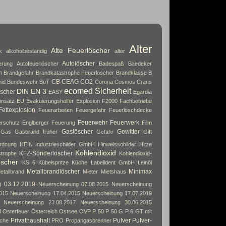
Alter
Alte Feuerlöscher
k
alkoholbeständig
alter
Autolöscher
erung
Autofeuerlöscher
Badespaß
Baedeker
n
Brandgefahr
Brandkatastrophe Feuerlöscher
Brandklasse B
CB
CEAG
CO2
id
Bundeswehr
BuT
Corona
Cosmos
Crans
ecomed Sicherheit
DIN EN 3
scher
EASY
Egardia
insatz
EU
Evakuierungshelfer
Explosion
F2000
Fachbetriebe
Fettexplosion
Feuerarbeiten
Feuergefahr
Feuerlöschdecke
Feuerwehr
Feuerwerk
rschutz Englberger
Feuerung
Film
Gaslöscher
Gewitter
Gas
Gasbrand früher
Gefahr
Gift
rdnung
HEIN Industrieschilder GmbH
Hinweisschilder
Hitze
Kohlendioxid
KFZ-Sonderlöscher
strophe
Kohlendioxid-
öscher
KS 6
Kübelspritze
Küche
Labelident GmbH
Leinöl
Metallbrandlöscher
Minimax
etallbrand
Mieter
Mietshaus
g 03.12.2019
Neuerscheinung 07.08.2015
Neuerscheinung
015
Neuerscheinung 17.04.2015
Neuerscheinung 17.07.2019
Neuerscheinung 23.08.2017
Neuerscheinung 30.06.2015
M
Osterfeuer
Österreich
Ostsee
OVP
P 50
P 50 G
P 6 GT mit
Privathaushalt
Pulver
Pulver-
che
PRO
Propangasbrenner