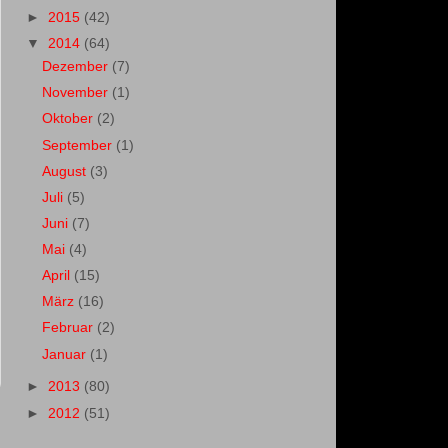
►
2015
(42)
▼
2014
(64)
Dezember
(7)
November
(1)
Oktober
(2)
September
(1)
August
(3)
Juli
(5)
Juni
(7)
Mai
(4)
April
(15)
März
(16)
Februar
(2)
Januar
(1)
►
2013
(80)
►
2012
(51)