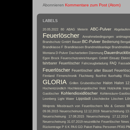
Abonnieren
Kommentare zum Post (Atom)
LABELS
ABC-Pulver
20.05.2022
80
ABAG Meterin
Abgelaufe
Feuerlöscher
Annahmebedingungen
antimagne
BC-Pulver
Bedienung
Brandschutz GmbH
Bauart
Bengal
Brandklasse F
Brandklassen
Brandmeldeanlage
Brandmeldea
Dauerdrucklö
Montana
D-Pulver
Dacharbeiten
Dämmung
Egon Brock Feuerschutzeinrichtungen GmbH
Einsatz
Elektri
fahrbarer Feuerlöscher
FAQ
Fahrzeugbeladung
Fassad
Feuerlöscher
Feuerlöscher alter Bauart
Feuerlösc
Finnland
Firmenchronik
Fluchtweg
fluorfrei
fluorhaltig
Flüs
GLORIA
Halon
Halon 12
Grillen
Grubenlöscher
Hochentzündlich
Hochleistungslöscher
Holz
Holzkohle
Impr
Kohlendioxidlöscher
Gaslöscher
Kohlensäure-Gaslös
Lippstadt
Lös
Leonberg
Light Water
Löschdecke
Löschen
Mo
Minipreis
Missbrauch von Feuerlöschern
Mix & Genest
09.06.2015
Neuerscheinung 12.12.2019
Neuerscheinung 13.
Neuerscheinung 17.08.2015
Neuerscheinung 17.12.2014
Neuerscheinung 31.07.2019
neuzeitliche Feuerlöscher
News
Rückentrage
P 6 K
PA 6 GD
Paket
Patina
Personen
PFAS
Pf