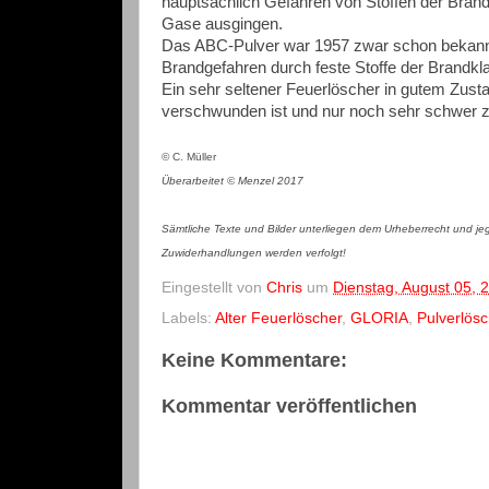
hauptsächlich Gefahren von Stoffen der Bran
Gase ausgingen.
Das ABC-Pulver war 1957 zwar schon bekannt
Brandgefahren durch feste Stoffe der Brandk
Ein sehr seltener Feuerlöscher in gutem Zusta
verschwunden ist und nur noch sehr schwer zu
© C. Müller
Überarbeitet
©
Menzel 2017
Sämtliche Texte und Bilder unterliegen dem Urheberrecht und je
Zuwiderhandlungen werden verfolgt!
Eingestellt von
Chris
um
Dienstag, August 05, 
Labels:
Alter Feuerlöscher
,
GLORIA
,
Pulverlösc
Keine Kommentare:
Kommentar veröffentlichen