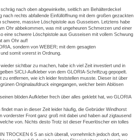
schräg nach oben abgewinkelte, seitlich am Behälterdeckel
äg nach rechts abfallende Einfüllöffnung mit dem großen gezackten
ch schwere, massive Löschpistole aus Gusseisen. Letztens habe
le am Ohr abbekommen, was mit ungeheuren Schmerzen und einer
er so eine schwere Löschpistole aus Gusseisen mit vollem Schwung
aut am Ohr auf!
n GLORIA, sondern von WEBER; mit dem gesagten
 und somit vorerst in Ordnung.
eder sichtbar zu machen, habe ich viel Zeit investiert und in
chgelben SICLI-Aufkleber von dem GLORIA-Schriftzug gepopelt.
 zu entfernen, wie ich leider feststellen musste. Dieser ist
über
 grünen Originalaufdruck eingegangen, welcher beim Ablösen
 seinen blöden Aufkleber frech über alles geklebt hat, wo GLORIA
ndet man in dieser Zeit leider häufig, die Gebrüder Windhorst
 vorderster Front ganz groß mit dabei und haben auf zigtausend
welche von.
Nichts desto Trotz ist dieser Feuerlöscher ein tolles
IN TROCKEN 6 S an sich überall, vornehmlich jedoch dort, wo