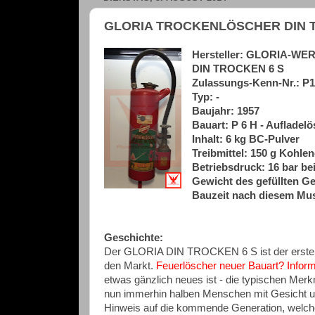
GLORIA TROCKENLÖSCHER DIN Tro
Hersteller: GLORIA-WE
DIN TROCKEN 6 S
Zulassungs-Kenn-Nr.: P1
Typ: -
Baujahr: 1957
Bauart: P 6 H - Aufladel
Inhalt: 6 kg BC-Pulver
Treibmittel: 150 g Kohlen
Betriebsdruck: 16 bar bei
Gewicht des gefüllten Ge
Bauzeit nach diesem Mus
Geschichte:
Der GLORIA DIN TROCKEN 6 S ist der erste P
den Markt.
Feuerlöscher neuer Bauart? Informa
etwas gänzlich neues ist - die typischen Merk
nun immerhin halben Menschen mit Gesicht und 
Hinweis auf die kommende Generation, welche 