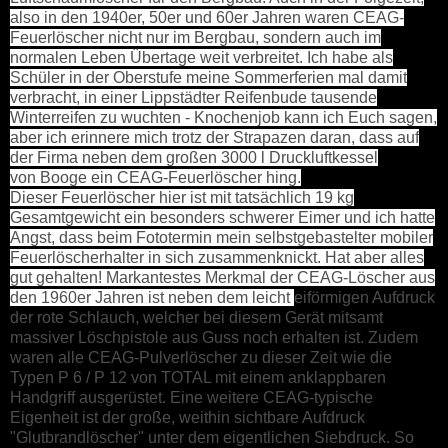
also in den 1940er, 50er und 60er Jahren waren CEAG-
Feuerlöscher nicht nur im Bergbau, sondern auch im
normalen Leben Übertage weit verbreitet. Ich habe als
Schüler in der Oberstufe meine Sommerferien mal damit
verbracht, in einer Lippstädter Reifenbude tausende
Winterreifen zu wuchten - Knochenjob kann ich Euch sagen,
aber ich erinnere mich trotz der Strapazen daran, dass auf
der Firma neben dem großen 3000 l Druckluftkessel
von Booge ein CEAG-Feuerlöscher hing.
Dieser Feuerlöscher hier ist mit tatsächlich 19 kg
Gesamtgewicht ein besonders schwerer Eimer und ich hatte
Angst, dass beim Fototermin mein selbstgebastelter mobiler
Feuerlöscherhalter in sich zusammenknickt. Hat aber alles
gut gehalten! Markantestes Merkmal der CEAG-Löscher aus
den 1960er Jahren ist neben dem leicht
eiförmigen Aufdruck
der rote Schlauch, welcher bei diesem Gerät mitsamt
massiver Löschpistole aus Guss noch erhalten ist. Zudem
waren alle CEAG-Pulverlöscher zu dieser Zeit wie die
Typen P 6 / P 12 von TOTAL mit einem anklappbaren
Handgriff ausgerüstet. Eine weitere CEAG-typische
Eigenheit ist der große, weithin sichtbare Aufdruck
"Glutbrandlöscher" unter dem eigentlichen Siebdruck. So