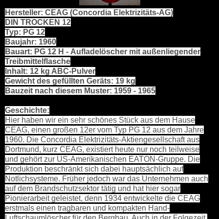
Hersteller: CEAG (Concordia Elektrizitäts-AG)
DIN TROCKEN 12
Typ: PG 12
Baujahr: 1960
Bauart: PG 12 H - Aufladelöscher mit außenliegender
Treibmittelflasche
Inhalt: 12 kg ABC-Pulver
Gewicht des gefüllten Geräts: 19 kg
Bauzeit nach diesem Muster: 1959 - 1965
Geschichte:
Hier haben wir ein sehr schönes Stück aus dem Hause
CEAG, einen großen 12er vom Typ PG 12 aus dem Jahre
1960. Die Concordia Elektrizitäts-Aktiengesellschaft aus
Dortmund, kurz CEAG, existiert heute nur noch teilweise
und gehört zur US-Amerikanischen EATON-Gruppe. Die
Produktion beschränkt sich dabei hauptsächlich auf
Notlichsysteme. Früher jedoch war das Unternehmen auch
auf dem Brandschutzsektor tätig und hat hier sogar
Pionierarbeit geleistet, denn 1934 entwickelte die CEAG
erstmals einen tragbaren und kompakten Hand-
Luftschaumlöscher für den Bergbau. Auch in der Folgezeit,