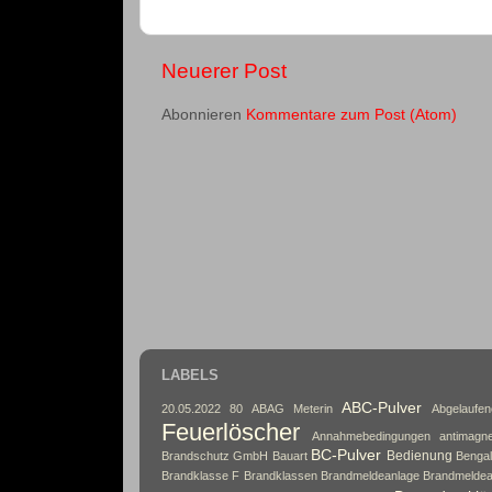
Neuerer Post
Abonnieren
Kommentare zum Post (Atom)
LABELS
ABC-Pulver
20.05.2022
80
ABAG Meterin
Abgelaufe
Feuerlöscher
Annahmebedingungen
antimagne
BC-Pulver
Bedienung
Brandschutz GmbH
Bauart
Bengal
Brandklasse F
Brandklassen
Brandmeldeanlage
Brandmeldea