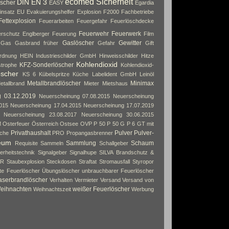
ecomed Sicherheit
DIN EN 3
scher
EASY
Egardia
insatz
EU
Evakuierungshelfer
Explosion
F2000
Fachbetriebe
Fettexplosion
Feuerarbeiten
Feuergefahr
Feuerlöschdecke
Feuerwehr
Feuerwerk
rschutz Englberger
Feuerung
Film
Gaslöscher
Gewitter
Gas
Gasbrand früher
Gefahr
Gift
rdnung
HEIN Industrieschilder GmbH
Hinweisschilder
Hitze
Kohlendioxid
KFZ-Sonderlöscher
strophe
Kohlendioxid-
öscher
KS 6
Kübelspritze
Küche
Labelident GmbH
Leinöl
Metallbrandlöscher
Minimax
etallbrand
Mieter
Mietshaus
g 03.12.2019
Neuerscheinung 07.08.2015
Neuerscheinung
015
Neuerscheinung 17.04.2015
Neuerscheinung 17.07.2019
Neuerscheinung 23.08.2017
Neuerscheinung 30.06.2015
M
Osterfeuer
Österreich
Ostsee
OVP
P 50
P 50 G
P 6 GT mit
Privathaushalt
Pulver
Pulver-
che
PRO
Propangasbrenner
eum
Sammlung
Schaum
Requisite
Sammeln
Schallgeber
erheitstechnik
Signalgeber
Signalhupe
SILVA Brandschutz &
AR
Staubexplosion
Steckdosen
Straftat
Stromausfall
Styropor
rte Feuerlöscher
Übungslöscher
unbrauchbarer Feuerlöscher
aserbrandlöscher
Verhalten
Vermieter
Versand
Versand von
eihnachten
weißer Feuerlöscher
Weihnachtszeit
Werbung