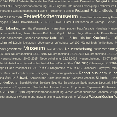
scher
Design-Feuerlö
DBGM
Defekter Feuerlöscher
Dekontaminierungsgerät
Dekoration
zität
EN3
Energieeinsparverordnung
EnEv
England
Entrümpeln
Entsorgung
Ersthelfer im E
Fettbrand
Fettbrandlöscher
enbrand
Fassadendämmung
Favorit
Fernsehen
Fernsig
Feuerlöschermuseum
hergeschichten
Feuerlöschersammlung
Feue
siggas
FÖRDE-BRANDSCHUTZ KIEL
Funke Huster
Funktionsdauer
Garage
Garten
Halonlöscher
11
Handfeuermelder
Hartschaumplatten
Hausfassade
Haushalt
Hauso
ex
Instandhaltung
Jakob-Koenen-Bad
Jens Vogel
Jubiläum
Jugendfeuerwehr
Kamin
Kata
Krankenhausl
Kohlensäure-Schneelöscher
cher
Kohlensäure-Schnee-Löschgerät
chmittel
Löschmitteltausch
Löschpulver
Luftschutz
LW-100
Mängel
Mehrfamilienhaus
M
Museum
Neuerscheinung
dellgeschichte
Neuerscheinun
Nasslöscher
05.2019
Neuerscheinung 13.11.2015
Neuerscheinung 16.06.2015
Neuerscheinung 16.12.2
Neuerscheinung 20.03.2015
Neuerscheinung 22.03.2019
Neuerscheinung 23.07.2015
Ölheizung
Nicht abstellbarer Feuerlöscher
Notfall
Notre-Dame
Ofen
Ölheizungen
ÖNOR
Pi 6 G
lege
Pfusch
Phosphor
Pi 12 G
Piktogramme
Pn 6
Pn 6 G
Polenböller
Polystyrol
Pors
Report aus dem Mus
er
Rauchmelderpflicht
real
Reinigung
Renovierungsarbeiten
Schutz
Schweiz
Sicherheit
ung
Schwelbrand
Selbstentzündung
Sicheres Arbeiten
Sich
onderlöscher
Speziallöscher
Spielzeit
Spitztüte
Spraydosen
Stadtmuseum Lippstadt
ST
eppenhaus
Treppenraum
Trockenheit
Trockenlöscher
Truppführer
Typenserie Pi
überalte
VEB Neuruppin
Verg
da
Vegetationsbrandbekämpfung
Verbot
Verbot fluorhaltier Schäume
Wasserlöscher
Wasser
W
ldbrandgefahr
Wartung und Instandhaltung
Wäschetrockner