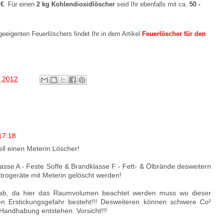
 €
. Für einen
2 kg Kohlendioxidlöscher
seid Ihr ebenfalls mit ca.
50 -
eeigenten Feuerlöschers findet Ihr in dem Artikel
Feuerlöscher für den
, 2012
17:18
ll einen Meterin Löscher!
lasse A - Feste Soffe & Brandklasse F - Fett- & Ölbrände desweitern
ktrogeräte mit Meterin gelöscht werden!
ll ab, da hier das Raumvolumen beachtet werden muss wo dieser
n Erstickungsgefahr besteht!!! Desweiteren können schwere Co²
andhabung entstehen. Vorsicht!!!