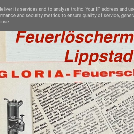
liver its services and to analyze traffic. Your IP address and u
rmance and security metrics to ensure quality of service, gene
buse.