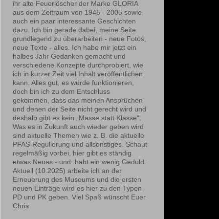
ihr alte Feuerlöscher der Marke GLORIA
aus dem Zeitraum von 1945 - 2005 sowie
auch ein paar interessante Geschichten
dazu. Ich bin gerade dabei, meine Seite
grundlegend zu überarbeiten - neue Fotos,
neue Texte - alles. Ich habe mir jetzt ein
halbes Jahr Gedanken gemacht und
verschiedene Konzepte durchprobiert, wie
ich in kurzer Zeit viel Inhalt veröffentlichen
kann. Alles gut, es würde funktionieren,
doch bin ich zu dem Entschluss
gekommen, dass das meinen Ansprüchen
und denen der Seite nicht gerecht wird und
deshalb gibt es kein „Masse statt Klasse“.
Was es in Zukunft auch wieder geben wird
sind aktuelle Themen wie z. B. die aktuelle
PFAS-Regulierung und allsonstiges. Schaut
regelmäßig vorbei, hier gibt es ständig
etwas Neues - und: habt ein wenig Geduld.
Aktuell (10.2025) arbeite ich an der
Erneuerung des Museums und die ersten
neuen Einträge wird es hier zu den Typen
PD und PK geben. Viel Spaß wünscht Euer
Chris