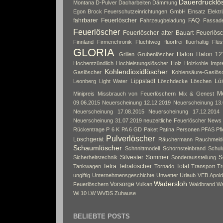
Dauerdrucklö
Montana
D-Pulver
Dacharbeiten
Dämmung
Egon Brock Feuerschutzeinrichtungen GmbH
Einsatz
Elektri
fahrbarer Feuerlöscher
FAQ
Fahrzeugbeladung
Fassad
Feuerlöscher
Feuerlöscher alter Bauart
Feuerlösc
Finnland
Firmenchronik
Fluchtweg
fluorfrei
fluorhaltig
Flüs
GLORIA
Halon
Halon 12
Grillen
Grubenlöscher
Hochentzündlich
Hochleistungslöscher
Holz
Holzkohle
Impr
Kohlendioxidlöscher
Gaslöscher
Kohlensäure-Gaslös
Lippstadt
Lös
Leonberg
Light Water
Löschdecke
Löschen
Mo
Minipreis
Missbrauch von Feuerlöschern
Mix & Genest
09.06.2015
Neuerscheinung 12.12.2019
Neuerscheinung 13.
Neuerscheinung 17.08.2015
Neuerscheinung 17.12.2014
Neuerscheinung 31.07.2019
neuzeitliche Feuerlöscher
News
Rückentrage
P 6 K
PA 6 GD
Paket
Patina
Personen
PFAS
Pf
Pulverlöscher
Löschgerät
Räuchermann
Rauchmeld
Schaumlöscher
Schnnittmodell
Schornsteinbrand
Schul
Silvester
Sommer
S
Sicherheitstechnik
Sonderausstellung
Tetra
Tetralöscher
Total
Tankwagen
Tornado
Transport
Tr
ungiftig
Unternehmensgeschichte
Unwetter
Urlaub
VEB Apol
Wadersloh
Vorsorge
Feuerlöschern
Vulkan
Waldbrand
Wa
Wi 10 LW
WVDS
Zuhause
BELIEBTE POSTS