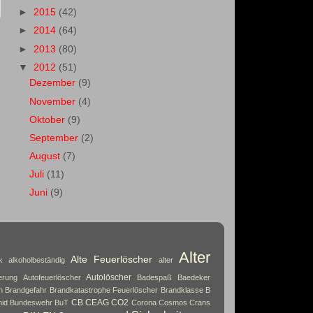
►
2015
(42)
►
2014
(64)
►
2013
(80)
▼
2012
(51)
Dezember
(9)
November
(4)
Oktober
(9)
September
(2)
August
(7)
Juli
(11)
Juni
(9)
Alter
Alte Feuerlöscher
k
alkoholbeständig
alter
Autolöscher
erung
Autofeuerlöscher
Badespaß
Baedeker
n
Brandgefahr
Brandkatastrophe Feuerlöscher
Brandklasse B
CB
CEAG
CO2
id
Bundeswehr
BuT
Corona
Cosmos
Crans