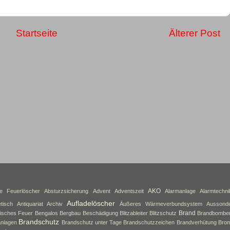
Startseite
Älterer Post
AKO
ne Feuerlöscher
Absturzsicherung
Advent
Adventszeit
Alarmanlage
Alarmtechni
Aufladelöscher
tisch
Antiquariat
Archiv
Äußeres Wärmeverbundsystem
Aussond
Brand
isches Feuer
Bengalos
Bergbau
Beschädigung
Blitzableiter
Blitzschutz
Brandbombe
Brandschutz
nlagen
Brandschutz unter Tage
Brandschutzzeichen
Brandverhütung
Brom