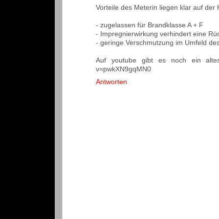
Vorteile des Meterin liegen klar auf der
- zugelassen für Brandklasse A + F
- Impregnierwirkung verhindert eine R
- geringe Verschmutzung im Umfeld de
Auf youtube gibt es noch ein altes
v=pwkXN9gqMN0
Antworten