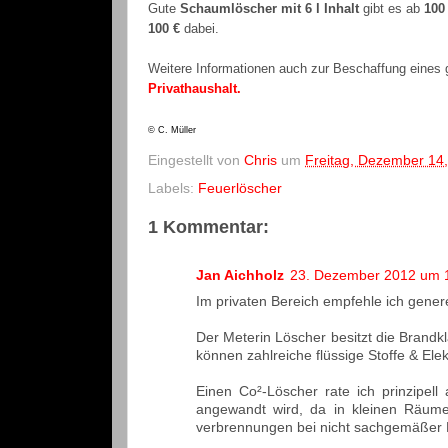
Gute
Schaumlöscher mit 6 l Inhalt
gibt es ab
100
100 €
dabei.
Weitere Informationen auch zur Beschaffung eines g
Privathaushalt.
© C. Müller
Eingestellt von
Chris
um
Freitag, Dezember 14
Labels:
Feuerlöscher
1 Kommentar:
Jan Aichholz
23. Dezember 2012 um 
Im privaten Bereich empfehle ich genere
Der Meterin Löscher besitzt die Brandk
können zahlreiche flüssige Stoffe & Ele
Einen Co²-Löscher rate ich prinzipe
angewandt wird, da in kleinen Räume
verbrennungen bei nicht sachgemäßer H