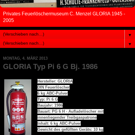
Privates Feuerlöschermuseum C. Menzel GLORIA 1945 -
2005
▼
▼
MONTAG, 4. MÄRZ 2013
GLORIA Typ Pi 6 G Bj. 1986
Hersteller: GLORIA
DIN Feuerlöscher
6 kg ABC-Pulver
Typ: Pi 6 G
Baujahr: 1986
Bauart: PG 6 H - Aufladelöscher mit
innenliegender Treibgaspatrone
Inhalt: 6 kg ABC-Pulver
Gewicht des gefüllten Geräts: 10 kg