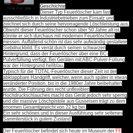
Geschichte
TOTAL P 12 - 1959
Dieser Typ Feuerlöscher kam fast
ausschließlich in Industriebetrieben zum Einsatz und
zeichnet sich durch seine hervorragende Löschleistung aus.
Obwohl dieser Feuerlöscher schon über 50 Jahre alt ist,
könnte er sich durchaus mit modernen Feuerlöschern
messen. Auffallend schön ist das sehr aufwändig gestaltete
Siebdruckbild. Es verrät durch seinen schwarzen
Hintergrund, dass der Feuerlöscher über eine BC-
Pulverfüllung verfügt. Bei Geräten mit ABC-Pulver-Füllung
war der Hintergrund hellblau.
Typisch für die TOTAL-Feuerlöscher dieser Zeit ist der
abklappbare Handgriff, welcher, wenn auch später in etwas
veränderter Position, bis in die 1980er Jahre beibehalten
wurde. Die Führung des recht unflexiblen
Hochdruckschlauches macht das Gerät jedoch sehr sperrig
und die massive Löschpistole aus Gusseisen trägt zu dem
enormen Gesamtgewicht von 22 kg bei.
Ein sehr schönes und in dieser Ausführung sehr seltenes
Sammlerstück in gutem Zustand.
Der Feuerlöscher befindet sich heute im Museum der
FF