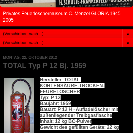
Privates Feuerlöschermuseum C. Menzel GLORIA 1945 -
2005
▼
▼
MONTAG, 22. OKTOBER 2012
TOTAL Typ P 12 Bj. 1959
Hersteller: TOTAL
KOHLENSÄURE-TROCKEN-
FEURELÖSCHER
Typ: P 12
Baujahr: 1959
Bauart: P 12 H - Aufladelöscher mit
außenliegender Treibgasflasche
Inhalt: 12 kg BC-Pulver
Gewicht des gefüllten Geräts: 22 kg