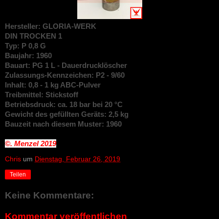
Hersteller: GLORIA-WERK
DIN
TROCKEN 1
Typ: P 0,8 G
Baujahr: 1960
Bauart: PG 1 L - Dauerdrucklöscher
Zulassungs-Kennzeichen: P2 - 9/60
Inhalt: 0,8 - 1 kg ABC-Pulver
Treibmittel: Stickstoff
Betriebsdruck: ca. 18 bar bei 20 °C
Gewicht des gefüllten Geräts: 2,5 kg
Bauzeit nach diesem Muster: 1960
©. Menzel
2019
Chris
um
Dienstag, Februar 26, 2019
Teilen
Keine Kommentare:
Kommentar veröffentlichen