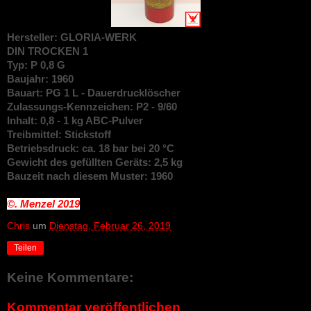
Hersteller: GLORIA-WERK
DIN
TROCKEN 1
Typ: P 0,8 G
Baujahr: 1960
Bauart: PG 1 L - Dauerdrucklöscher
Zulassungs-Kennzeichen: P2 - 9/60
Inhalt: 0,8 - 1 kg ABC-Pulver
Treibmittel: Stickstoff
Betriebsdruck: ca. 18 bar bei 20 °C
Gewicht des gefüllten Geräts: 2,5 kg
Bauzeit nach diesem Muster: 1960
©. Menzel
2019
Chris
um
Dienstag, Februar 26, 2019
Teilen
Keine Kommentare:
Kommentar veröffentlichen