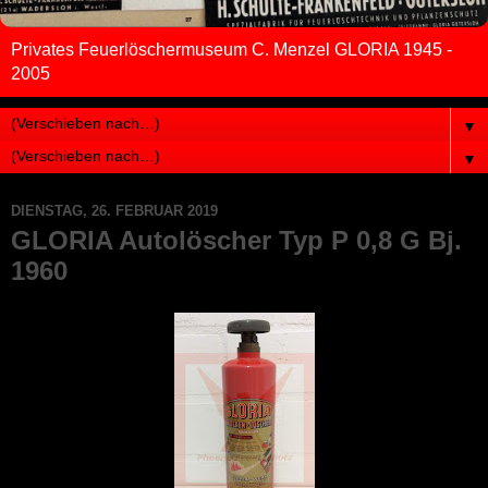
Privates Feuerlöschermuseum C. Menzel GLORIA 1945 -
2005
▼
▼
DIENSTAG, 26. FEBRUAR 2019
GLORIA Autolöscher Typ P 0,8 G Bj.
1960