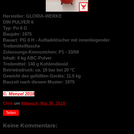
Hersteller: GLORIA-WERKE
DIN
PULVER 6
Typ: Pn 6 G
Baujahr: 1975
Bauart: PG 6 H - Aufladelöscher mit innenliegender
Treibmittelflasche
Zulassungs-Kennzeichen: P1 - 33/59
Inhalt: 6 kg ABC-Pulver
Treibmittel: 140 g Kohlendioxid
Betriebsdruck: ca. 18 bar bei 20 °C
Gewicht des gefüllten Geräts: 11,5 kg
Bauzeit nach diesem Muster: 1975
©. Menzel
2018
Chris
um
Mittwoch, Mai 30, 2018
Teilen
Keine Kommentare: