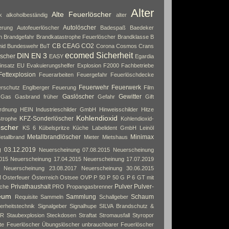
Alter
Alte Feuerlöscher
k
alkoholbeständig
alter
Autolöscher
erung
Autofeuerlöscher
Badespaß
Baedeker
n
Brandgefahr
Brandkatastrophe Feuerlöscher
Brandklasse B
CB
CEAG
CO2
id
Bundeswehr
BuT
Corona
Cosmos
Crans
ecomed Sicherheit
DIN EN 3
scher
EASY
Egardia
insatz
EU
Evakuierungshelfer
Explosion
F2000
Fachbetriebe
Fettexplosion
Feuerarbeiten
Feuergefahr
Feuerlöschdecke
Feuerwehr
Feuerwerk
rschutz Englberger
Feuerung
Film
Gaslöscher
Gewitter
Gas
Gasbrand früher
Gefahr
Gift
rdnung
HEIN Industrieschilder GmbH
Hinweisschilder
Hitze
Kohlendioxid
KFZ-Sonderlöscher
strophe
Kohlendioxid-
öscher
KS 6
Kübelspritze
Küche
Labelident GmbH
Leinöl
Metallbrandlöscher
Minimax
etallbrand
Mieter
Mietshaus
g 03.12.2019
Neuerscheinung 07.08.2015
Neuerscheinung
015
Neuerscheinung 17.04.2015
Neuerscheinung 17.07.2019
Neuerscheinung 23.08.2017
Neuerscheinung 30.06.2015
M
Osterfeuer
Österreich
Ostsee
OVP
P 50
P 50 G
P 6 GT mit
Privathaushalt
Pulver
Pulver-
che
PRO
Propangasbrenner
eum
Sammlung
Schaum
Requisite
Sammeln
Schallgeber
erheitstechnik
Signalgeber
Signalhupe
SILVA Brandschutz &
AR
Staubexplosion
Steckdosen
Straftat
Stromausfall
Styropor
rte Feuerlöscher
Übungslöscher
unbrauchbarer Feuerlöscher