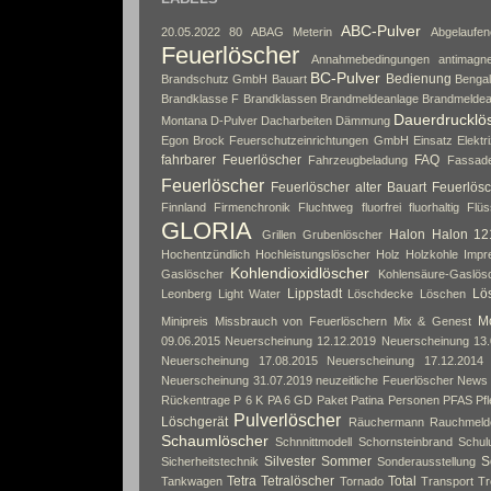
ABC-Pulver
20.05.2022
80
ABAG Meterin
Abgelaufe
Feuerlöscher
Annahmebedingungen
antimagne
BC-Pulver
Bedienung
Brandschutz GmbH
Bauart
Bengal
Brandklasse F
Brandklassen
Brandmeldeanlage
Brandmeldea
Dauerdrucklö
Montana
D-Pulver
Dacharbeiten
Dämmung
Egon Brock Feuerschutzeinrichtungen GmbH
Einsatz
Elektri
fahrbarer Feuerlöscher
FAQ
Fahrzeugbeladung
Fassad
Feuerlöscher
Feuerlöscher alter Bauart
Feuerlösc
Finnland
Firmenchronik
Fluchtweg
fluorfrei
fluorhaltig
Flüs
GLORIA
Halon
Halon 12
Grillen
Grubenlöscher
Hochentzündlich
Hochleistungslöscher
Holz
Holzkohle
Impr
Kohlendioxidlöscher
Gaslöscher
Kohlensäure-Gaslös
Lippstadt
Lös
Leonberg
Light Water
Löschdecke
Löschen
Mo
Minipreis
Missbrauch von Feuerlöschern
Mix & Genest
09.06.2015
Neuerscheinung 12.12.2019
Neuerscheinung 13.
Neuerscheinung 17.08.2015
Neuerscheinung 17.12.2014
Neuerscheinung 31.07.2019
neuzeitliche Feuerlöscher
News
Rückentrage
P 6 K
PA 6 GD
Paket
Patina
Personen
PFAS
Pf
Pulverlöscher
Löschgerät
Räuchermann
Rauchmeld
Schaumlöscher
Schnnittmodell
Schornsteinbrand
Schul
Silvester
Sommer
S
Sicherheitstechnik
Sonderausstellung
Tetra
Tetralöscher
Total
Tankwagen
Tornado
Transport
Tr