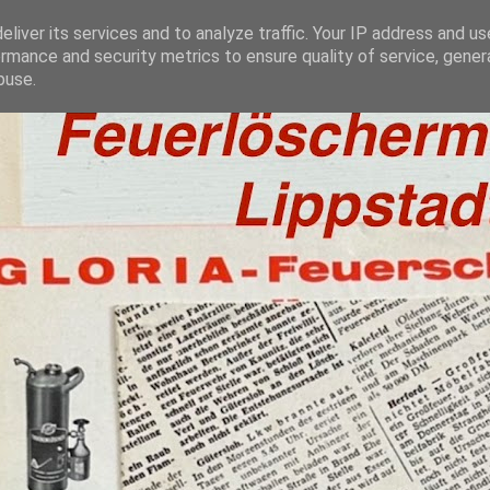
liver its services and to analyze traffic. Your IP address and u
rmance and security metrics to ensure quality of service, gene
buse.