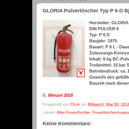
GLORIA Pulverlöscher Typ P 6 D Bj
Hersteller: GLOR
DIN
PULVER 6
Typ: P 6 D
Baujahr: 1975
Bauart: P 6 L - Dau
Zulassungs-Kennzei
Inhalt: 6 kg BC-Pul
Treibmittel: 15 bar S
Betriebsdruck: ca. 1
Gewicht des gefüllt
Bauzeit nach diese
©. Menzel
2018
Eingestellt von
Chris
um
Mittwoch, Mai 30, 201
Labels:
Alter Feuerlöscher
,
Feuerlöschermuse
Keine Kommentare: