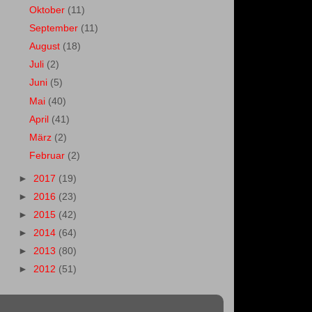
Oktober
(11)
September
(11)
August
(18)
Juli
(2)
Juni
(5)
Mai
(40)
April
(41)
März
(2)
Februar
(2)
►
2017
(19)
►
2016
(23)
►
2015
(42)
►
2014
(64)
►
2013
(80)
►
2012
(51)