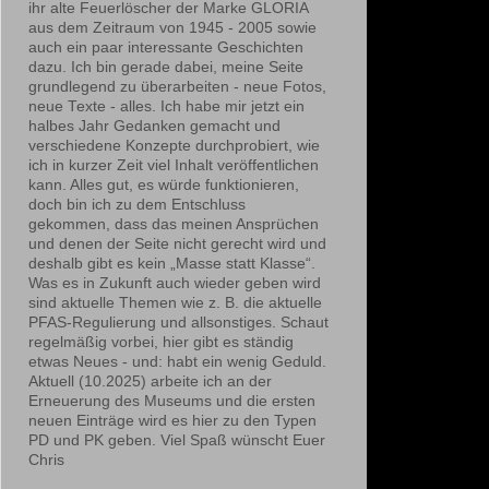
ihr alte Feuerlöscher der Marke GLORIA
aus dem Zeitraum von 1945 - 2005 sowie
auch ein paar interessante Geschichten
dazu. Ich bin gerade dabei, meine Seite
grundlegend zu überarbeiten - neue Fotos,
neue Texte - alles. Ich habe mir jetzt ein
halbes Jahr Gedanken gemacht und
verschiedene Konzepte durchprobiert, wie
ich in kurzer Zeit viel Inhalt veröffentlichen
kann. Alles gut, es würde funktionieren,
doch bin ich zu dem Entschluss
gekommen, dass das meinen Ansprüchen
und denen der Seite nicht gerecht wird und
deshalb gibt es kein „Masse statt Klasse“.
Was es in Zukunft auch wieder geben wird
sind aktuelle Themen wie z. B. die aktuelle
PFAS-Regulierung und allsonstiges. Schaut
regelmäßig vorbei, hier gibt es ständig
etwas Neues - und: habt ein wenig Geduld.
Aktuell (10.2025) arbeite ich an der
Erneuerung des Museums und die ersten
neuen Einträge wird es hier zu den Typen
PD und PK geben. Viel Spaß wünscht Euer
Chris