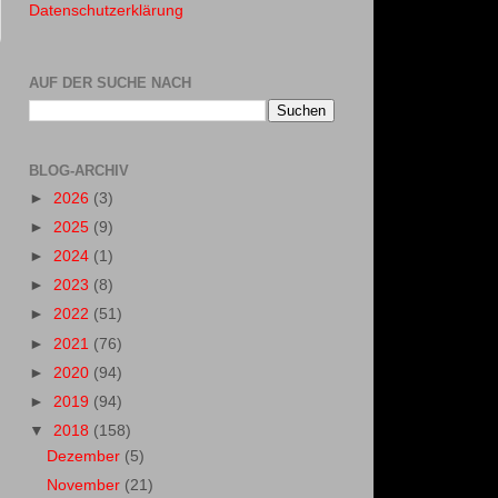
Datenschutzerklärung
AUF DER SUCHE NACH
BLOG-ARCHIV
►
2026
(3)
►
2025
(9)
►
2024
(1)
►
2023
(8)
►
2022
(51)
►
2021
(76)
►
2020
(94)
►
2019
(94)
▼
2018
(158)
Dezember
(5)
November
(21)