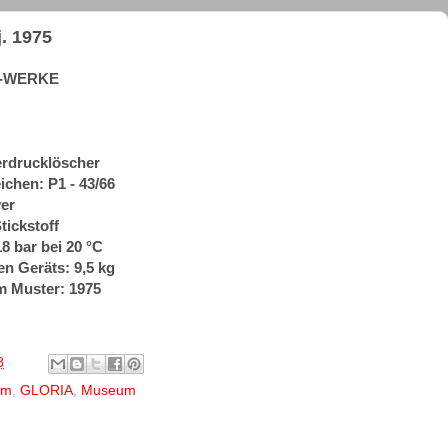
. 1975
IA-WERKE
erdrucklöscher
chen: P1 - 43/66
ver
tickstoff
8 bar bei 20 °C
en Geräts: 9,5 kg
m Muster: 1975
8
um
,
GLORIA
,
Museum