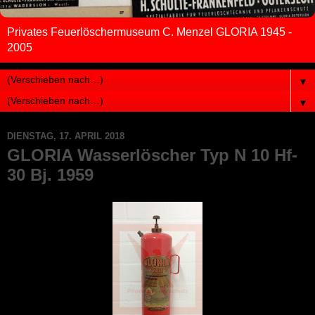
Privates Feuerlöschermuseum C. Menzel GLORIA 1945 -
2005
▼
▼
DIENSTAG, 17. APRIL 2018
GLORIA Wasserlöscher Typ N 10 Hf-
30 Bj. 1959