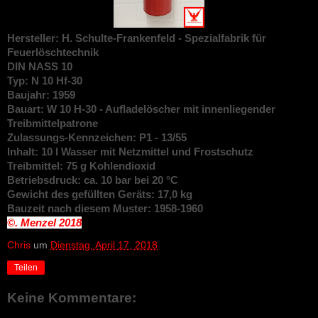
Hersteller: H. Schulte-Frankenfeld - Spezialfabrik für
Feuerlöschtechnik
DIN NASS 10
Typ: N 10 Hf-30
Baujahr: 1959
Bauart: W 10 H-30 - Aufladelöscher mit innenliegender
Treibmittelpatrone
Zulassungs-Kennzeichen: P1 - 13/55
Inhalt: 10 l Wasser mit Netzmittel und Frostschutz
Treibmittel: 75 g Kohlendioxid
Betriebsdruck: ca. 10 bar bei 20 °C
Gewicht des gefüllten Geräts: 17,0 kg
Bauzeit nach diesem Muster: 1958-1960
©. Menzel
2018
Chris
um
Dienstag, April 17, 2018
Teilen
Keine Kommentare: