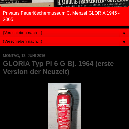
Privates Feuerlöschermuseum C. Menzel GLORIA 1945 -
2005
▼
▼
MONTAG, 13. JUNI 2016
GLORIA Typ Pi 6 G Bj. 1964 (erste
Version der Neuzeit)