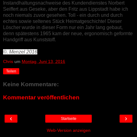
Instandhaltungsnachweise des Kundendienstes Norbert
Seiffert aus Geseke, aber den Fritz aus Lippstadt habe ich
noch niemals zuvor gesehen. Toll - ein durch und durch
echtes sowie seltenes Stück Heimatgeschichte! Dieser
Löscher wurde in dieser Form nur ein Jahr lang gebaut,
denn spätestens 1965 kam der neue, ergonomisch geformte
Handgriff aus Kunststoff.
©. Menzel
2016
Chris
um
Montag, Juni 13, 2016
Teilen
Keine Kommentare:
Kommentar veröffentlichen
‹
›
Startseite
Web-Version anzeigen