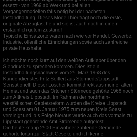
ersetzt - von 1969 ab Werk und bei allen
Vorgängermodellen falls nötig bei der nächsten
Instandhaltung. Dieses Modell hier trägt noch die erste,
originale Abzuglasche und sie ist auch noch in einem
erstaunlich gutem Zustand!
Typische Einsatzorte waren nach wie vor Handel, Gewerbe,
Industrie, öffentliche Einrichtungen sowie auch zahlreiche
private Haushalte.
Ich möchte noch kurz auf den weißen Aufkleber über den
Siebdruck zu sprechen kommen. Dies ist ein
Instandhaltungsnachweis vom 25. März 1968 des
Kundendienstes Fritz Seiffert aus Störmede/Lippstadt.
Sensationell! Dieser Löscher kommt direkt aus meiner alten
Heimat und auch das Örtchenr Störmede gehörte 1968 noch
zum Altkreis Lippstadt. Im Rahmen der nordrhein-
westfälischen Gebietsreform wurden die Kreise Lippstadt
und Soest am 01. Januar 1975 zum neuen Kreis Soest
vereinigt und a
ls Folge hieraus wurde auch das vormals zu
Lippstadt gehörende Amt Strömende aufgelöst.
Die heute knapp 2500 Einwohner zählende Gemeinde
gehörte fortan zur Stadt Geseke und ich kenne