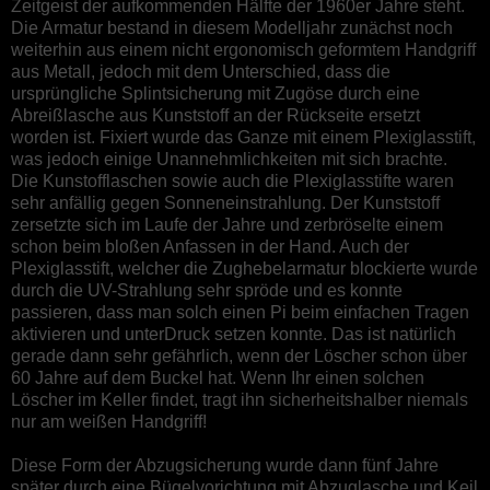
Zeitgeist der aufkommenden Hälfte der 1960er Jahre steht.
Die Armatur bestand in diesem Modelljahr zunächst noch
weiterhin aus einem nicht ergonomisch geformtem Handgriff
aus Metall, jedoch mit dem Unterschied, dass die
ursprüngliche Splintsicherung mit Zugöse durch eine
Abreißlasche aus Kunststoff an der Rückseite ersetzt
worden ist. Fixiert wurde das Ganze mit einem Plexiglasstift,
was jedoch einige Unannehmlichkeiten mit sich brachte.
Die Kunstofflaschen sowie auch die Plexiglasstifte waren
sehr anfällig gegen Sonneneinstrahlung. Der Kunststoff
zersetzte sich im Laufe der Jahre und zerbröselte einem
schon beim bloßen Anfassen in der Hand. Auch der
Plexiglasstift, welcher die Zughebelarmatur blockierte wurde
durch die UV-Strahlung sehr spröde und es konnte
passieren, dass man solch einen Pi beim einfachen Tragen
aktivieren und unterDruck setzen konnte. Das ist natürlich
gerade dann sehr gefährlich, wenn der Löscher schon über
60 Jahre auf dem Buckel hat. Wenn Ihr einen solchen
Löscher im Keller findet, tragt ihn sicherheitshalber niemals
nur am weißen Handgriff!
Diese Form der Abzugsicherung wurde dann fünf Jahre
später durch eine Bügelvorichtung mit Abzuglasche und Keil