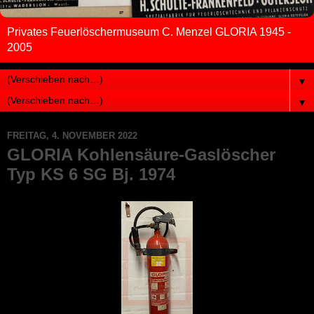
Privates Feuerlöschermuseum C. Menzel GLORIA 1945 -
2005
▼
▼
FREITAG, 4. NOVEMBER 2022
GLORIA Kohlensäure-Gaslöscher
Typ KS 6 SG Bj. 1974