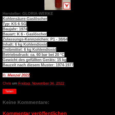
Hersteller: GLORIA-WERKE
Kohlensäure-Gaslöscher
Typ: KS 6 SG
Baujahr: 1974
Bauart: K 6 - Gaslöscher
Zulassungs-Kennzeichen: P1 - 38/64
Inhalt: 6 kg Kohlendioxid
Treibmittel: 6 kg Kohlendioxid
Betriebsdruck: ca. 60 bar bei 20 °C
Gewicht des gefüllten Geräts: 15 kg
Bauzeit nach diesem Muster: 1974-1977
©. Menzel
2022
Chris
um
Freitag, November 04, 2022
Teilen
Keine Kommentare:
Kommentar veröffentlichen