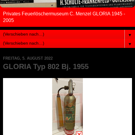
Privates Feuerlöschermuseum C. Menzel GLORIA 1945 -
2005
▼
▼
FREITAG, 5. AUGUST 2022
GLORIA Typ 802 Bj. 1955