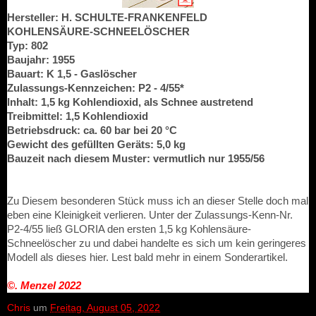
Hersteller: H. SCHULTE-FRANKENFELD
KOHLENSÄURE-SCHNEELÖSCHER
Typ: 802
Baujahr: 1955
Bauart: K 1,5 - Gaslöscher
Zulassungs-Kennzeichen: P2 - 4/55*
Inhalt: 1,5 kg Kohlendioxid, als Schnee austretend
Treibmittel: 1,5 Kohlendioxid
Betriebsdruck: ca. 60 bar bei 20 °C
Gewicht des gefüllten Geräts: 5,0 kg
Bauzeit nach diesem Muster: vermutlich nur 1955/56
Zu Diesem besonderen Stück muss ich an dieser Stelle doch mal
eben eine Kleinigkeit verlieren. Unter der Zulassungs-Kenn-Nr.
P2-4/55 ließ GLORIA den ersten 1,5 kg Kohlensäure-
Schneelöscher zu und dabei handelte es sich um kein geringeres
Modell als dieses hier. Lest bald mehr in einem Sonderartikel.
©. Menzel
2022
Chris
um
Freitag, August 05, 2022