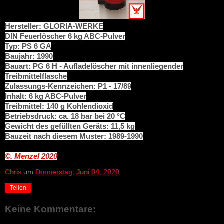
Hersteller: GLORIA-WERKE
DIN
Feuerlöscher 6 kg ABC-Pulver
Typ: PS 6 GA
Baujahr: 1990
Bauart: PG 6 H - Aufladelöscher mit innenliegender
Treibmittelflasche
Zulassungs-Kennzeichen: P1 - 17/89
Inhalt: 6 kg ABC-Pulver
Treibmittel: 140 g Kohlendioxid
Betriebsdruck: ca. 18 bar bei 20 °C
Gewicht des gefüllten Geräts: 11,5 kg
Bauzeit nach diesem Muster: 1989-1990
©. Menzel
2020
Chris
um
Donnerstag, Juni 04, 2020
Teilen
Keine Kommentare: