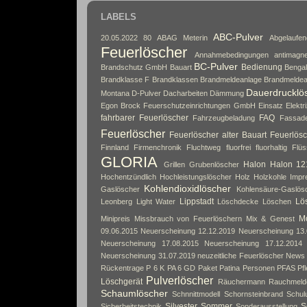
LABELS
ABC-Pulver
20.05.2022
80
ABAG Meterin
Abgelaufe
Feuerlöscher
Annahmebedingungen
antimagne
BC-Pulver
Bedienung
Brandschutz GmbH
Bauart
Bengal
Brandklasse F
Brandklassen
Brandmeldeanlage
Brandmeldea
Dauerdrucklö
Montana
D-Pulver
Dacharbeiten
Dämmung
Egon Brock Feuerschutzeinrichtungen GmbH
Einsatz
Elektri
fahrbarer Feuerlöscher
FAQ
Fahrzeugbeladung
Fassad
Feuerlöscher
Feuerlöscher alter Bauart
Feuerlösc
Finnland
Firmenchronik
Fluchtweg
fluorfrei
fluorhaltig
Flüs
GLORIA
Halon
Halon 12
Grillen
Grubenlöscher
Hochentzündlich
Hochleistungslöscher
Holz
Holzkohle
Impr
Kohlendioxidlöscher
Gaslöscher
Kohlensäure-Gaslös
Lippstadt
Lös
Leonberg
Light Water
Löschdecke
Löschen
Mo
Minipreis
Missbrauch von Feuerlöschern
Mix & Genest
09.06.2015
Neuerscheinung 12.12.2019
Neuerscheinung 13.
Neuerscheinung 17.08.2015
Neuerscheinung 17.12.2014
Neuerscheinung 31.07.2019
neuzeitliche Feuerlöscher
News
Rückentrage
P 6 K
PA 6 GD
Paket
Patina
Personen
PFAS
Pf
Pulverlöscher
Löschgerät
Räuchermann
Rauchmeld
Schaumlöscher
Schnnittmodell
Schornsteinbrand
Schul
Silvester
Sommer
S
Sicherheitstechnik
Sonderausstellung