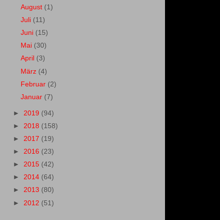
August
(1)
Juli
(11)
Juni
(15)
Mai
(30)
April
(3)
März
(4)
Februar
(2)
Januar
(7)
►
2019
(94)
►
2018
(158)
►
2017
(19)
►
2016
(23)
►
2015
(42)
►
2014
(64)
►
2013
(80)
►
2012
(51)