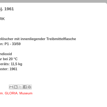
j. 1961
ERK
elöscher mit innenliegender Treibmittelflasche
: P1 - 33/59
endioxid
r bei 20 °C
eräts: 11,5 kg
ster: 1961
um
,
GLORIA
,
Museum