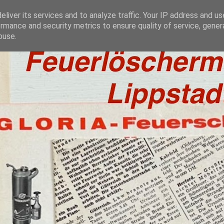
liver its services and to analyze traffic. Your IP address and u
rmance and security metrics to ensure quality of service, gene
buse.