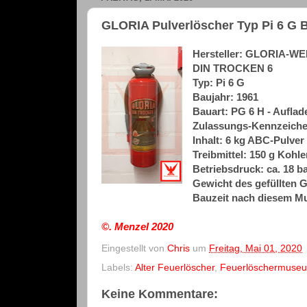
GLORIA Pulverlöscher Typ Pi 6 G B
Hersteller: GLORIA-W
DIN
TROCKEN 6
Typ: Pi 6 G
Baujahr: 1961
Bauart: PG 6 H - Auflad
Zulassungs-Kennzeichen
Inhalt: 6 kg ABC-Pulver
Treibmittel: 150 g Kohl
Betriebsdruck: ca. 18 ba
Gewicht des gefüllten G
Bauzeit nach diesem Mu
©. Menzel
2020
Eingestellt von
Chris
um
Freitag, Mai 01, 2020
Labels:
Alter Feuerlöscher
,
Feuerlöschermuse
Keine Kommentare: