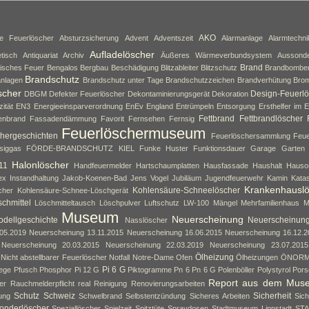
AKO
ne Feuerlöscher
Absturzsicherung
Advent
Adventszeit
Alarmanlage
Alarmtechni
Aufladelöscher
tisch
Antiquariat
Archiv
Äußeres Wärmeverbundsystem
Aussond
Brand
isches Feuer
Bengalos
Bergbau
Beschädigung
Blitzableiter
Blitzschutz
Brandbombe
Brandschutz
nlagen
Brandschutz unter Tage
Brandschutzzeichen
Brandverhütung
Brom
scher
Design-Feuerlö
DBGM
Defekter Feuerlöscher
Dekontaminierungsgerät
Dekoration
zität
EN3
Energieeinsparverordnung
EnEv
England
Entrümpeln
Entsorgung
Ersthelfer im E
Fettbrand
Fettbrandlöscher
enbrand
Fassadendämmung
Favorit
Fernsehen
Fernsig
Feuerlöschermuseum
hergeschichten
Feuerlöschersammlung
Feue
siggas
FÖRDE-BRANDSCHUTZ KIEL
Funke Huster
Funktionsdauer
Garage
Garten
Halonlöscher
11
Handfeuermelder
Hartschaumplatten
Hausfassade
Haushalt
Hauso
ex
Instandhaltung
Jakob-Koenen-Bad
Jens Vogel
Jubiläum
Jugendfeuerwehr
Kamin
Kata
Krankenhausl
Kohlensäure-Schneelöscher
cher
Kohlensäure-Schnee-Löschgerät
chmittel
Löschmitteltausch
Löschpulver
Luftschutz
LW-100
Mängel
Mehrfamilienhaus
M
Museum
Neuerscheinung
dellgeschichte
Neuerscheinun
Nasslöscher
05.2019
Neuerscheinung 13.11.2015
Neuerscheinung 16.06.2015
Neuerscheinung 16.12.2
Neuerscheinung 20.03.2015
Neuerscheinung 22.03.2019
Neuerscheinung 23.07.2015
Ölheizung
Nicht abstellbarer Feuerlöscher
Notfall
Notre-Dame
Ofen
Ölheizungen
ÖNOR
Pi 6 G
lege
Pfusch
Phosphor
Pi 12 G
Piktogramme
Pn 6
Pn 6 G
Polenböller
Polystyrol
Pors
Report aus dem Mus
er
Rauchmelderpflicht
real
Reinigung
Renovierungsarbeiten
Schutz
Schweiz
Sicherheit
ung
Schwelbrand
Selbstentzündung
Sicheres Arbeiten
Sich
onderlöscher
Speziallöscher
Spielzeit
Spitztüte
Spraydosen
Stadtmuseum Lippstadt
ST