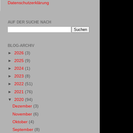
Datenschutzerklärung
AUF DER SUCHE NACH
BLOG-ARCHIV
►
2026
(3)
►
2025
(9)
►
2024
(1)
►
2023
(8)
►
2022
(51)
►
2021
(76)
▼
2020
(94)
Dezember
(3)
November
(6)
Oktober
(4)
September
(8)