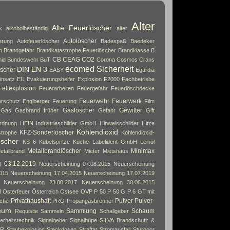
Alter
Alte Feuerlöscher
k
alkoholbeständig
alter
Autolöscher
erung
Autofeuerlöscher
Badespaß
Baedeker
n
Brandgefahr
Brandkatastrophe Feuerlöscher
Brandklasse B
CB
CEAG
CO2
id
Bundeswehr
BuT
Corona
Cosmos
Crans
ecomed Sicherheit
DIN EN 3
scher
EASY
Egardia
insatz
EU
Evakuierungshelfer
Explosion
F2000
Fachbetriebe
Fettexplosion
Feuerarbeiten
Feuergefahr
Feuerlöschdecke
Feuerwehr
Feuerwerk
rschutz Englberger
Feuerung
Film
Gaslöscher
Gewitter
Gas
Gasbrand früher
Gefahr
Gift
rdnung
HEIN Industrieschilder GmbH
Hinweisschilder
Hitze
Kohlendioxid
KFZ-Sonderlöscher
strophe
Kohlendioxid-
öscher
KS 6
Kübelspritze
Küche
Labelident GmbH
Leinöl
Metallbrandlöscher
Minimax
etallbrand
Mieter
Mietshaus
g 03.12.2019
Neuerscheinung 07.08.2015
Neuerscheinung
015
Neuerscheinung 17.04.2015
Neuerscheinung 17.07.2019
Neuerscheinung 23.08.2017
Neuerscheinung 30.06.2015
M
Osterfeuer
Österreich
Ostsee
OVP
P 50
P 50 G
P 6 GT mit
Privathaushalt
Pulver
Pulver-
che
PRO
Propangasbrenner
eum
Sammlung
Schaum
Requisite
Sammeln
Schallgeber
erheitstechnik
Signalgeber
Signalhupe
SILVA Brandschutz &
AR
Staubexplosion
Steckdosen
Straftat
Stromausfall
Styropor