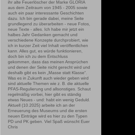
ihr alte Feuerlöscher der Marke GLORIA
aus dem Zeitraum von 1945 - 2005 sowie
auch ein paar interessante Geschichten
dazu. Ich bin gerade dabei, meine Seite
grundlegend zu überarbeiten - neue Fotos,
neue Texte - alles. Ich habe mir jetzt ein
halbes Jahr Gedanken gemacht und
verschiedene Konzepte durchprobiert, wie
ich in kurzer Zeit viel Inhalt veröffentlichen
kann. Alles gut, es würde funktionieren,
doch bin ich zu dem Entschluss
gekommen, dass das meinen Ansprüchen
und denen der Seite nicht gerecht wird und
deshalb gibt es kein „Masse statt Klasse“.
Was es in Zukunft auch wieder geben wird
sind aktuelle Themen wie z. B. die aktuelle
PFAS-Regulierung und allsonstiges. Schaut
regelmäßig vorbei, hier gibt es ständig
etwas Neues - und: habt ein wenig Geduld.
Aktuell (10.2025) arbeite ich an der
Erneuerung des Museums und die ersten
neuen Einträge wird es hier zu den Typen
PD und PK geben. Viel Spaß wünscht Euer
Chris