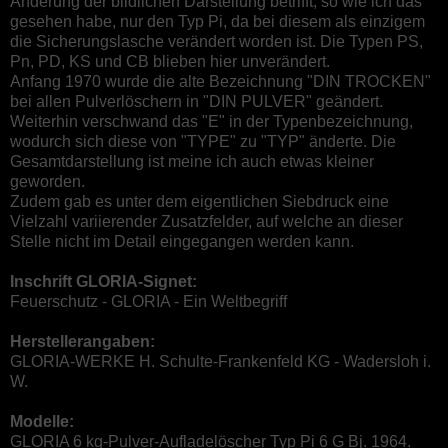
Änderung der bildlichen Darstellung betrifft, so wie ich das
gesehen habe, nur den Typ Pi, da bei diesem als einzigem
die Sicherungslasche verändert worden ist. Die Typen PS,
Pn, PD, KS und CB blieben hier unverändert.
Anfang 1970 wurde die alte Bezeichnung "DIN TROCKEN"
bei allen Pulverlöschern in "DIN PULVER" geändert.
Weiterhin verschwand das "E" in der Typenbezeichnung,
wodurch sich diese von "TYPE" zu "TYP" änderte. Die
Gesamtdarstellung ist meine ich auch etwas kleiner
geworden.
Zudem gab es unter dem eigentlichen Siebdruck eine
Vielzahl variierender Zusatzfelder, auf welche an dieser
Stelle nicht im Detail eingegangen werden kann.
Inschrift GLORIA-Signet:
Feuerschutz - GLORIA - Ein Weltbegriff
Herstellerangaben:
GLORIA-WERKE H. Schulte-Frankenfeld KG - Wadersloh i.
W.
Modelle:
GLORIA 6 kg-Pulver-Aufladelöscher Typ Pi 6 G Bj. 1964.