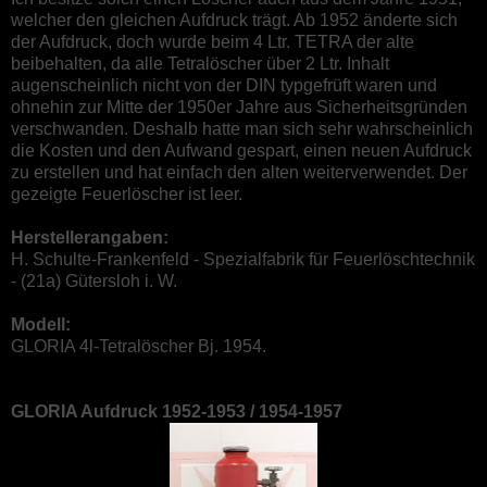
welcher den gleichen Aufdruck trägt. Ab 1952 änderte sich
der Aufdruck, doch wurde beim 4 Ltr. TETRA der alte
beibehalten, da alle Tetralöscher über 2 Ltr. Inhalt
augenscheinlich nicht von der DIN typgefrüft waren und
ohnehin zur Mitte der 1950er Jahre aus Sicherheitsgründen
verschwanden. Deshalb hatte man sich sehr wahrscheinlich
die Kosten und den Aufwand gespart, einen neuen Aufdruck
zu erstellen und hat einfach den alten weiterverwendet. Der
gezeigte Feuerlöscher ist leer.
Herstellerangaben:
H. Schulte-Frankenfeld - Spezialfabrik für Feuerlöschtechnik
- (21a) Gütersloh i. W.
Modell:
GLORIA 4l-Tetralöscher Bj. 1954.
GLORIA Aufdruck 1952-1953 / 1954-1957