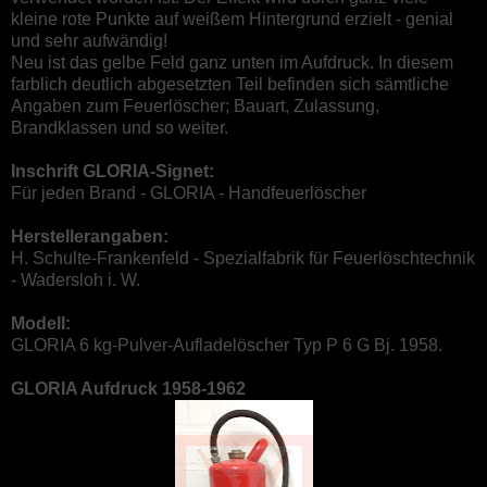
kleine rote Punkte auf weißem Hintergrund erzielt - genial
und sehr aufwändig!
Neu ist das gelbe Feld ganz unten im Aufdruck. In diesem
farblich deutlich abgesetzten Teil befinden sich sämtliche
Angaben zum Feuerlöscher; Bauart, Zulassung,
Brandklassen und so weiter.
Inschrift GLORIA-Signet:
Für jeden Brand - GLORIA - Handfeuerlöscher
Herstellerangaben:
H. Schulte-Frankenfeld - Spezialfabrik für Feuerlöschtechnik
- Wadersloh i. W.
Modell:
GLORIA 6 kg-Pulver-Aufladelöscher Typ P 6 G Bj. 1958.
GLORIA Aufdruck 1958-1962