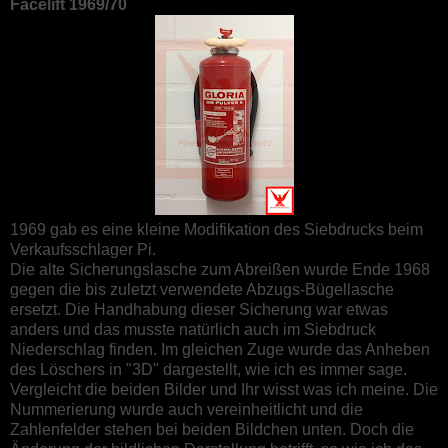
Facelift 1969/70
1969 gab es eine kleine Modifikation des Siebdrucks beim
Verkaufsschlager Pi.
Die alte Sicherungslasche zum Abreißen wurde Ende 1968
gegen die bis zuletzt verwendete Abzugs-Bügellasche
ersetzt. Die Handhabung dieser Sicherung war etwas
anders und das musste natürlich auch im Siebdruck
Niederschlag finden. Im gleichen Zuge wurde das Anheben
des Löschers in "3D" dargestellt, wie ich es immer sage.
Vergleicht die beiden Bilder und Ihr wisst was ich meine. Die
Nummerierung wurde auch vereinheitlicht und die
Zahlenfelder stehen bei beiden Bildchen unten. Doch die