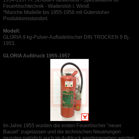
Feuerlöschtechnik - Wadersloh i. Westf.
*Manche Modelle bis 1955-1956 mit Gütersloher
Produktionsstandort.
Modell:
GLORIA 9 kg-Pulver-Aufladelöscher DIN TROCKEN 9 Bj.
1953.
GLORIA Aufdruck 1955-1957
Im Jahre 1955 wurden die ersten Feuerlöscher "neuer
Bauart" zugelassen und die technischen Neuerungen
mussten natürlich auch im Aufdruck wiedergegeben werden.