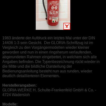
1983 änderte der Aufdruck ein letztes Mal unter der DIN
14406 1-3 sein Gesicht. Der GLORIA-Schriftzug ist im
Vergleich zu den Vorgängermodellen wieder kleiner
geworden und nun in einen ringsherum verlaufenden,
abgerundeten Rahmen eingebettet, in welchem sich alle
Angaben befinden. Die Typenbezeichnung rückt wieder in
die Mitte und die bildliche Darstellung der
Bedienungsanleitung besteht nun aus runden, wieder
deutlich detaillierteren Elementen.
Herstellerangaben:
GLORIA-WERKE H. Schulte-Frankenfeld GmbH & Co. -
4724 Wadersloh
Modelle: