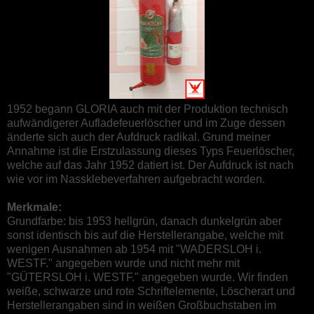
1952 begann GLORIA auch mit der Produktion technisch
aufwändigerer Aufladefeuerlöscher und im Zuge dessen
änderte sich auch der Aufdruck radikal. Grund meiner
Annahme ist die Erstzulassung dieses Typs Feuerlöscher,
welche auf das Jahr 1952 datiert ist. Der Aufdruck ist nach
wie vor im Nassklebeverfahren aufgebracht worden.
Merkmale:
Grundfarbe: bis 1953 hellgrün, danach dunkelgrün aber
sonst identisch bis auf die Herstellerangabe, welche mit
wenigen Ausnahmen ab 1954 mit "WADERSLOH i.
WESTF." angegeben wurde und nicht mehr mit
"GÜTERSLOH i. WESTF." angegeben wurde. Wir finden
weiße, schwarze und rote Schriftelemente, Löscherart und
Herstellerangaben sind in weißen Großbuchstaben im