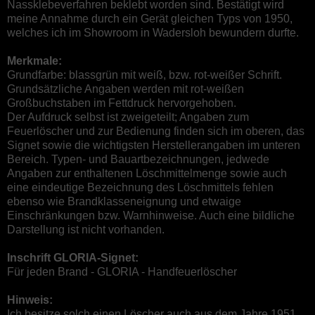
Nassklebeverfahren beklebt worden sind. Bestätigt wird
meine Annahme durch ein Gerät gleichen Typs von 1950,
welches ich im Showroom in Wadersloh bewundern durfte.
Merkmale:
Grundfarbe: blassgrün mit weiß, bzw. rot-weißer Schrift.
Grundsätzliche Angaben werden mit rot-weißen
Großbuchstaben im Fettdruck hervorgehoben.
Der Aufdruck selbst ist zweigeteilt; Angaben zum
Feuerlöscher und zur Bedienung finden sich im oberen, das
Signet sowie die wichtigsten Herstellerangaben im unteren
Bereich. Typen- und Bauartbezeichnungen, jedwede
Angaben zur enthaltenen Löschmittelmenge sowie auch
eine eindeutige Bezeichnung des Löschmittels fehlen
ebenso wie Brandklasseneignung und etwaige
Einschränkungen bzw. Warnhinweise. Auch eine bildliche
Darstellung ist nicht vorhanden.
Inschrift GLORIA-Signet:
Für jeden Brand - GLORIA - Handfeuerlöscher
Hinweis:
Ich besitze solch einen Löscher auch aus dem Jahre 1951,