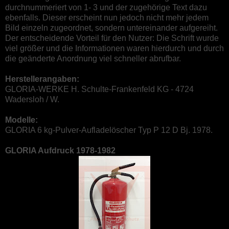
durchnummeriert von 1- 3 und der zugehörige Text dazu
ebenfalls. Dieser erscheint nun jedoch nicht mehr jedem
Bild einzeln zugeordnet, sondern untereinander aufgereiht.
Der entscheidende Vorteil für den Nutzer: Die Schrift wurde
viel größer und die Informationen waren hierdurch und durch
die geänderte Anordnung viel schneller abrufbar.
Herstellerangaben:
GLORIA-WERKE H. Schulte-Frankenfeld KG - 4724
Wadersloh / W.
Modelle:
GLORIA 6 kg-Pulver-Aufladelöscher Typ P 12 D Bj. 1978.
GLORIA Aufdruck 1978-1982