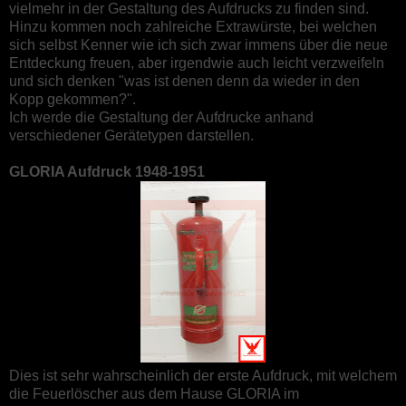
vielmehr in der Gestaltung des Aufdrucks zu finden sind.
Hinzu kommen noch zahlreiche Extrawürste, bei welchen
sich selbst Kenner wie ich sich zwar immens über die neue
Entdeckung freuen, aber irgendwie auch leicht verzweifeln
und sich denken "was ist denen denn da wieder in den
Kopp gekommen?".
Ich werde die Gestaltung der Aufdrucke anhand
verschiedener Gerätetypen darstellen.
GLORIA Aufdruck 1948-1951
Dies ist sehr wahrscheinlich der erste Aufdruck, mit welchem
die Feuerlöscher aus dem Hause GLORIA im