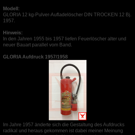
Modell:
GLORIA 12 kg-Pulver-Aufladelöscher DIN TROCKEN 12 Bj.
1957.
Hinweis:
In den Jahren 1955 bis 1957 liefen Feuerlöscher alter und
neuer Bauart parallel vom Band.
GLORIA Aufdruck 1957/1958
Im Jahre 1957 änderte sich die Gestaltung des Aufdrucks
radikal und heraus gekommen ist dabei meiner Meinung