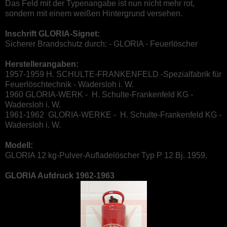
Das Feld mit der Typenangabe ist nun nicht mehr rot,
sondern mit einem weißen Hintergrund versehen.
Inschrift GLORIA-Signet:
Sicherer Brandschutz durch: - GLORIA - Feuerlöscher
Herstellerangaben:
1957-1959 H. SCHULTE-FRANKENFELD -Spezialfabrik für
Feuerlöschtechnik - Wadersloh i. W.
1960 GLORIA-WERK - H. Schulte-Frankenfeld KG -
Wadersloh i. W.
1961-1962 GLORIA-WERKE - H. Schulte-Frankenfeld KG -
Wadersloh i. W.
Modell:
GLORIA 12 kg-Pulver-Aufladelöscher Typ P 12 Bj. 1959.
GLORIA Aufdruck 1962-1963