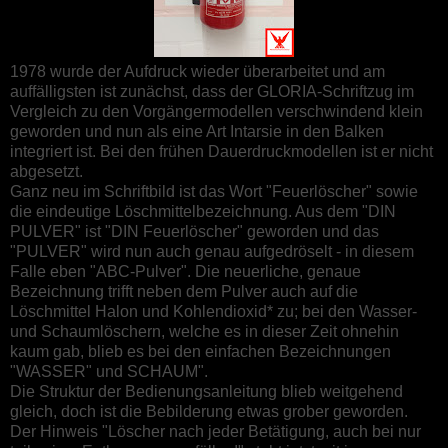
1978 wurde der Aufdruck wieder überarbeitet und am
auffälligsten ist zunächst, dass der GLORIA-Schriftzug im
Vergleich zu den Vorgängermodellen verschwindend klein
geworden und nun als eine Art Intarsie in den Balken
integriert ist. Bei den frühen Dauerdruckmodellen ist er nicht
abgesetzt.
Ganz neu im Schriftbild ist das Wort "Feuerlöscher" sowie
die eindeutige Löschmittelbezeichnung. Aus dem "DIN
PULVER" ist "DIN Feuerlöscher" geworden und das
"PULVER" wird nun auch genau aufgedröselt - in diesem
Falle eben "ABC-Pulver". Die neuerliche, genaue
Bezeichnung trifft neben dem Pulver auch auf die
Löschmittel Halon und Kohlendioxid* zu; bei den Wasser-
und Schaumlöschern, welche es in dieser Zeit ohnehin
kaum gab, blieb es bei den einfachen Bezeichnungen
"WASSER" und SCHAUM".
Die Struktur der Bedienungsanleitung blieb weitgehend
gleich, doch ist die Bebilderung etwas grober geworden.
Der Hinweis "Löscher nach jeder Betätigung, auch bei nur