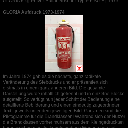
GLORIA 6 kg-Pulver-Aufladelöscher Typ P 6 SG Bj. 1973.
GLORIA Aufdruck 1973-1974
Im Jahre 1974 gab es die nächste, ganz radikale
Veränderung des Siebdrucks und er präsentiert sich
erstmals in einem ganz anderen Bild. Die gesamte
Darstellung wurde inhaltlich getrennt und in einzelne Blöcke
aufgeteilt. So verfügt nun jeder Schritt der Bedienung eine
detaillierte Bebilderung und einen eindeutig zugeordneten
Text - jeweils unter dem jeweiligen Bild. Ganz neu sind die
Piktogramme für die Brandklassen! Während sich der Nutzer
die Brandklassen vorher mühsam aus dem Kleingedruckten
heraussuchen musste, konnte er diese Eignung nun auf