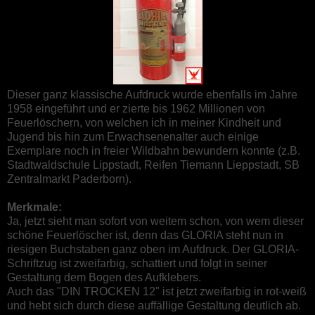
Dieser ganz klassische Aufdruck wurde ebenfalls im Jahre
1958 eingeführt und er zierte bis 1962 Millionen von
Feuerlöschern, von welchen ich in meiner Kindheit und
Jugend bis hin zum Erwachsenenalter auch einige
Exemplare noch in freier Wildbahn bewundern konnte (z.B.
Stadtwaldschule Lippstadt, Reifen Tiemann Lieppstadt, SB
Zentralmarkt Paderborn).
Merkmale:
Ja, jetzt sieht man sofort von weitem schon, von wem dieser
schöne Feuerlöscher ist, denn das GLORIA steht nun in
riesigen Buchstaben ganz oben im Aufdruck. Der GLORIA-
Schriftzug ist zweifarbig, schattiert und folgt in seiner
Gestaltung dem Bogen des Aufklebers.
Auch das "DIN TROCKEN 12" ist jetzt zweifarbig in rot-weiß
und hebt sich durch diese auffällige Gestaltung deutlich ab.