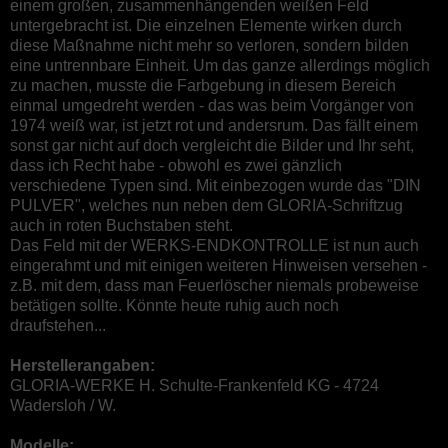
einem großen, zusammenhängenden weißen Feld
untergebracht ist. Die einzelnen Elemente wirken durch
diese Maßnahme nicht mehr so verloren, sondern bilden
eine untrennbare Einheit. Um das ganze allerdings möglich
zu machen, musste die Farbgebung in diesem Bereich
einmal umgedreht werden - das was beim Vorgänger von
1974 weiß war, ist jetzt rot und andersrum. Das fällt einem
sonst gar nicht auf doch vergleicht die Bilder und Ihr seht,
dass ich Recht habe - obwohl es zwei gänzlich
verschiedene Typen sind. Mit einbezogen wurde das "DIN
PULVER", welches nun neben dem GLORIA-Schriftzug
auch in roten Buchstaben steht.
Das Feld mit der WERKS-ENDKONTROLLE ist nun auch
eingerahmt und mit einigen weiteren Hinweisen versehen -
z.B. mit dem, dass man Feuerlöscher niemals probeweise
betätigen sollte. Könnte heute ruhig auch noch
draufstehen...
Herstellerangaben:
GLORIA-WERKE H. Schulte-Frankenfeld KG - 4724
Wadersloh / W.
Modelle: