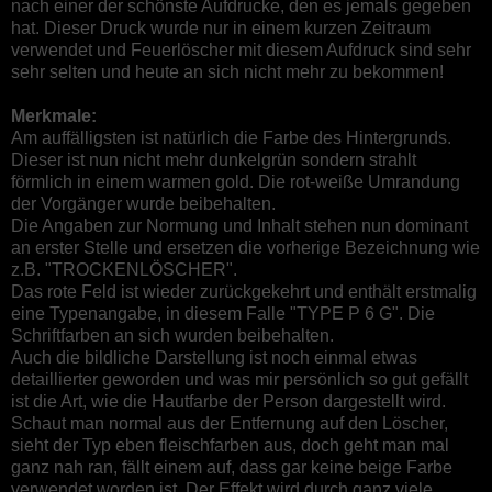
nach einer der schönste Aufdrucke, den es jemals gegeben
hat. Dieser Druck wurde nur in einem kurzen Zeitraum
verwendet und Feuerlöscher mit diesem Aufdruck sind sehr
sehr selten und heute an sich nicht mehr zu bekommen!
Merkmale:
Am auffälligsten ist natürlich die Farbe des Hintergrunds.
Dieser ist nun nicht mehr dunkelgrün sondern strahlt
förmlich in einem warmen gold. Die rot-weiße Umrandung
der Vorgänger wurde beibehalten.
Die Angaben zur Normung und Inhalt stehen nun dominant
an erster Stelle und ersetzen die vorherige Bezeichnung wie
z.B. "TROCKENLÖSCHER".
Das rote Feld ist wieder zurückgekehrt und enthält erstmalig
eine Typenangabe, in diesem Falle "TYPE P 6 G". Die
Schriftfarben an sich wurden beibehalten.
Auch die bildliche Darstellung ist noch einmal etwas
detaillierter geworden und was mir persönlich so gut gefällt
ist die Art, wie die Hautfarbe der Person dargestellt wird.
Schaut man normal aus der Entfernung auf den Löscher,
sieht der Typ eben fleischfarben aus, doch geht man mal
ganz nah ran, fällt einem auf, dass gar keine beige Farbe
verwendet worden ist. Der Effekt wird durch ganz viele