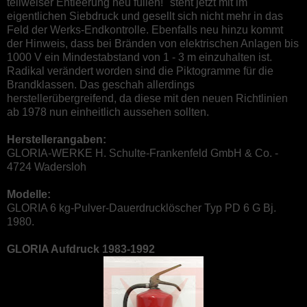
teilweiser Entleerung neu füllen!" steht jetzt mit im
eigentlichen Siebdruck und gesellt sich nicht mehr in das
Feld der Werks-Endkontrolle. Ebenfalls neu hinzu kommt
der Hinweis, dass bei Bränden von elektrischen Anlagen bis
1000 V ein Mindestabstand von 1 - 3 m einzuhalten ist.
Radikal verändert worden sind die Piktogramme für die
Brandklassen. Das geschah allerdings
herstellerübergreifend, da diese mit den neuen Richtlinien
ab 1978 nun einheitlich aussehen sollten.
Herstellerangaben:
GLORIA-WERKE H. Schulte-Frankenfeld GmbH & Co. -
4724 Wadersloh
Modelle:
GLORIA 6 kg-Pulver-Dauerdrucklöscher Typ PD 6 G Bj.
1980.
GLORIA Aufdruck 1983-1992