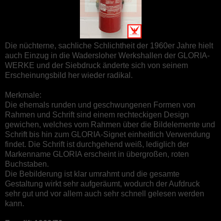
Die nüchterne, sachliche Schlichtheit der 1960er Jahre hielt
auch Einzug in die Wadersloher Werkshallen der GLORIA-
WERKE und der Siebdruck änderte sich von seinem
Erscheinungsbild her wieder radikal.
Merkmale:
Die ehemals runden und geschwungenen Formen von
Rahmen und Schrift sind einem rechteckigen Design
gewichen, welches vom Rahmen über die Bildelemente und
Schrift bis hin zum GLORIA-Signet einheitlich Verwendung
findet. Die Schrift ist durchgehend weiß, lediglich der
Markenname GLORIA erscheint in übergroßen, roten
Buchstaben.
Die Bebilderung ist klar umrahmt und die gesamte
Gestaltung wirkt sehr aufgeräumt, wodurch der Aufdruck
sehr gut und vor allem auch sehr schnell gelesen werden
kann.