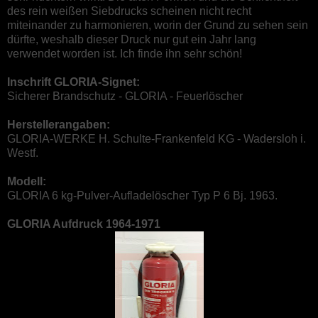
des rein weißen Siebdrucks scheinen nicht recht
miteinander zu harmonieren, worin der Grund zu sehen sein
dürfte, weshalb dieser Druck nur gut ein Jahr lang
verwendet worden ist. Ich finde ihn sehr schön!
Inschrift GLORIA-Signet:
Sicherer Brandschutz - GLORIA - Feuerlöscher
Herstellerangaben:
GLORIA-WERKE H. Schulte-Frankenfeld KG - Wadersloh i.
Westf.
Modell:
GLORIA 6 kg-Pulver-Aufladelöscher Typ P 6 Bj. 1963.
GLORIA Aufdruck 1964-1971