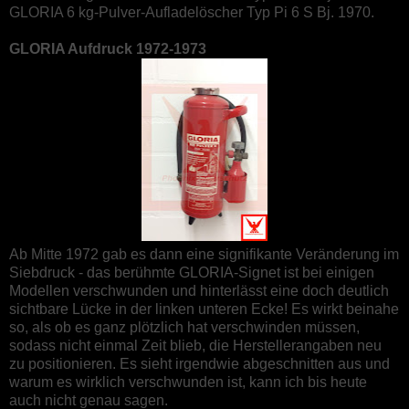
GLORIA 6 kg-Pulver-Aufladelöscher Typ Pi 6 S Bj. 1970.
GLORIA Aufdruck 1972-1973
Ab Mitte 1972 gab es dann eine signifikante Veränderung im
Siebdruck - das berühmte GLORIA-Signet ist bei einigen
Modellen verschwunden und hinterlässt eine doch deutlich
sichtbare Lücke in der linken unteren Ecke! Es wirkt beinahe
so, als ob es ganz plötzlich hat verschwinden müssen,
sodass nicht einmal Zeit blieb, die Herstellerangaben neu
zu positionieren. Es sieht irgendwie abgeschnitten aus und
warum es wirklich verschwunden ist, kann ich bis heute
auch nicht genau sagen.