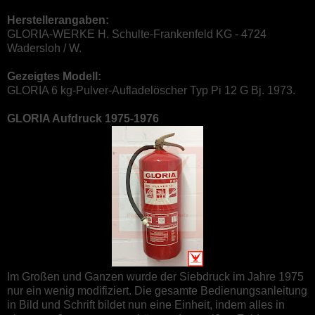
Herstellerangaben:
GLORIA-WERKE H. Schulte-Frankenfeld KG - 4724
Wadersloh / W.
Gezeigtes Modell:
GLORIA 6 kg-Pulver-Aufladelöscher Typ Pi 12 G Bj. 1973.
GLORIA Aufdruck 1975-1976
Im Großen und Ganzen wurde der Siebdruck im Jahre 1975
nur ein wenig modifiziert. Die gesamte Bedienungsanleitung
in Bild und Schrift bildet nun eine Einheit, indem alles in