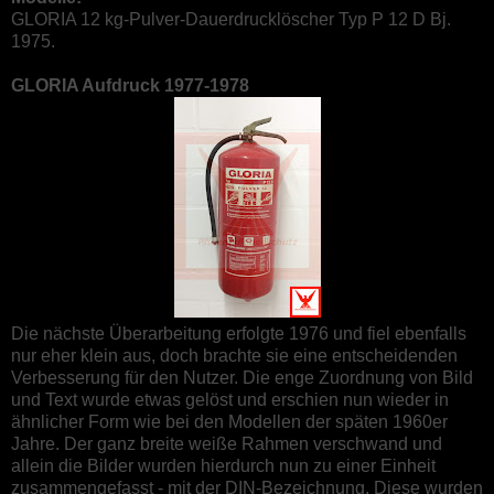
GLORIA 12 kg-Pulver-Dauerdrucklöscher Typ P 12 D Bj.
1975.
GLORIA Aufdruck 1977-1978
Die nächste Überarbeitung erfolgte 1976 und fiel ebenfalls
nur eher klein aus, doch brachte sie eine entscheidenden
Verbesserung für den Nutzer. Die enge Zuordnung von Bild
und Text wurde etwas gelöst und erschien nun wieder in
ähnlicher Form wie bei den Modellen der späten 1960er
Jahre. Der ganz breite weiße Rahmen verschwand und
allein die Bilder wurden hierdurch nun zu einer Einheit
zusammengefasst - mit der DIN-Bezeichnung. Diese wurden