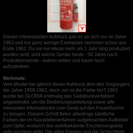
Diesen interessanten Aufdruck gab es an sich nur im Jahre
1963 und nur ganz wenige Exemplare stammen schon aus
Ende 1962. Da sie nur etwas mehr als 1 Jahr lang produziert
worden sind, sind solche Geräte heute - 56 Jahre nach
Produktionsende - extrem selten und kaum noch
aufzutreiben.
Merkmale:
Vom Muster her gleicht dieser Aufdruck dem des Vorgängers
der Jahre 1959-1962, doch: wo ist die Farbe hin? 1963
wurde bei GLORIA erstmalig das Siebdruckverfahren
angewendet, um die Bedienungsanleitung sowie alle
relevanten Informationen zum Gerät auf den Feuerlöscher
zu bringen. Diesem Schritt fielen allerdings sämtliche
Farben der im Nassklebeverfahren aufgebrachten Aufkleber
zum Opfer, wodurch das wohlbekannte Erscheinungsbild
sehr nüchtern wirkt. Die alten Formen und die Schlichtheit