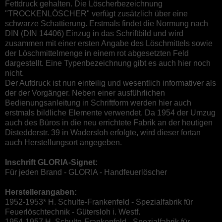
Fettdruck gehalten. Die Löscherbezeichnung
"TROCKENLÖSCHER" verfügt zusätzlich über eine
schwarze Schattierung. Erstmals findet die Normung nach
DIN (DIN 14406) Einzug in das Schriftbild und wird
zusammen mit einer ersten Angabe des Löschmittels sowie
der Löschmittelmenge in einem rot abgesetzten Feld
dargestellt. Eine Typenbezeichnung gibt es auch hier noch
nicht.
Der Aufdruck ist nun einteilig und wesentlich informativer als
der der Vorgänger. Neben einer ausführlichen
Bedienungsanleitung in Schriftform werden hier auch
erstmals bildliche Elemente verwendet. Da 1954 der Umzug
auch des Büros in die neu errichtete Fabrik an der heutigen
Distedderstr. 39 in Wadersloh erfolgte, wird dieser fortan
auch Herstellungsort angegeben.
Inschrift GLORIA-Signet:
Für jeden Brand - GLORIA - Handfeuerlöscher
Herstellerangaben:
1952-1953* H. Schulte-Frankenfeld - Spezialfabrik für
Feuerlöschtechnik - Gütersloh i. Westf.
1954-1957 H. Schulte-Frankenfeld - Spezialfabrik für