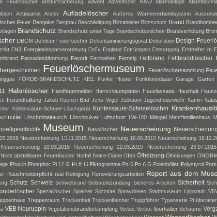
AKO
ne Feuerlöscher
Absturzsicherung
Advent
Adventszeit
Alarmanlage
Alarmtechni
Aufladelöscher
tisch
Antiquariat
Archiv
Äußeres Wärmeverbundsystem
Aussond
Brand
isches Feuer
Bengalos
Bergbau
Beschädigung
Blitzableiter
Blitzschutz
Brandbombe
Brandschutz
nlagen
Brandschutz unter Tage
Brandschutzzeichen
Brandverhütung
Brom
scher
Design-Feuerlö
DBGM
Defekter Feuerlöscher
Dekontaminierungsgerät
Dekoration
zität
EN3
Energieeinsparverordnung
EnEv
England
Entrümpeln
Entsorgung
Ersthelfer im E
Fettbrand
Fettbrandlöscher
enbrand
Fassadendämmung
Favorit
Fernsehen
Fernsig
Feuerlöschermuseum
hergeschichten
Feuerlöschersammlung
Feue
siggas
FÖRDE-BRANDSCHUTZ KIEL
Funke Huster
Funktionsdauer
Garage
Garten
Halonlöscher
11
Handfeuermelder
Hartschaumplatten
Hausfassade
Haushalt
Hauso
ex
Instandhaltung
Jakob-Koenen-Bad
Jens Vogel
Jubiläum
Jugendfeuerwehr
Kamin
Kata
Krankenhausl
Kohlensäure-Schneelöscher
cher
Kohlensäure-Schnee-Löschgerät
chmittel
Löschmitteltausch
Löschpulver
Luftschutz
LW-100
Mängel
Mehrfamilienhaus
M
Museum
Neuerscheinung
dellgeschichte
Neuerscheinun
Nasslöscher
05.2019
Neuerscheinung 13.11.2015
Neuerscheinung 16.06.2015
Neuerscheinung 16.12.2
Neuerscheinung 20.03.2015
Neuerscheinung 22.03.2019
Neuerscheinung 23.07.2015
Ölheizung
Nicht abstellbarer Feuerlöscher
Notfall
Notre-Dame
Ofen
Ölheizungen
ÖNOR
Pi 6 G
lege
Pfusch
Phosphor
Pi 12 G
Piktogramme
Pn 6
Pn 6 G
Polenböller
Polystyrol
Pors
Report aus dem Mus
er
Rauchmelderpflicht
real
Reinigung
Renovierungsarbeiten
Schutz
Schweiz
Sicherheit
ung
Schwelbrand
Selbstentzündung
Sicheres Arbeiten
Sich
onderlöscher
Speziallöscher
Spielzeit
Spitztüte
Spraydosen
Stadtmuseum Lippstadt
ST
eppenhaus
Treppenraum
Trockenheit
Trockenlöscher
Truppführer
Typenserie Pi
überalte
VEB Neuruppin
Verg
da
Vegetationsbrandbekämpfung
Verbot
Verbot fluorhaltier Schäume