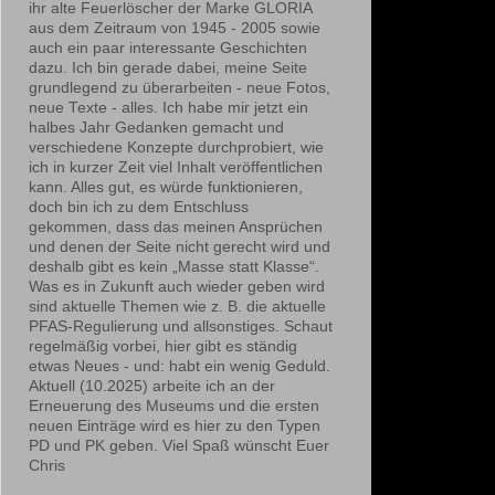
ihr alte Feuerlöscher der Marke GLORIA
aus dem Zeitraum von 1945 - 2005 sowie
auch ein paar interessante Geschichten
dazu. Ich bin gerade dabei, meine Seite
grundlegend zu überarbeiten - neue Fotos,
neue Texte - alles. Ich habe mir jetzt ein
halbes Jahr Gedanken gemacht und
verschiedene Konzepte durchprobiert, wie
ich in kurzer Zeit viel Inhalt veröffentlichen
kann. Alles gut, es würde funktionieren,
doch bin ich zu dem Entschluss
gekommen, dass das meinen Ansprüchen
und denen der Seite nicht gerecht wird und
deshalb gibt es kein „Masse statt Klasse“.
Was es in Zukunft auch wieder geben wird
sind aktuelle Themen wie z. B. die aktuelle
PFAS-Regulierung und allsonstiges. Schaut
regelmäßig vorbei, hier gibt es ständig
etwas Neues - und: habt ein wenig Geduld.
Aktuell (10.2025) arbeite ich an der
Erneuerung des Museums und die ersten
neuen Einträge wird es hier zu den Typen
PD und PK geben. Viel Spaß wünscht Euer
Chris