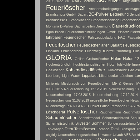
ABC-Pulver
20.05.2022
80
ABAG Meterin
Abgelaufe
Feuerlöscher
Annahmebedingungen
antimagne
BC-Pulver
Bedienung
Brandschutz GmbH
Bauart
Bengal
Brandklasse F
Brandklassen
Brandmeldeanlage
Brandmeldea
Dauerdrucklö
Montana
D-Pulver
Dacharbeiten
Dämmung
Egon Brock Feuerschutzeinrichtungen GmbH
Einsatz
Elektri
fahrbarer Feuerlöscher
FAQ
Fahrzeugbeladung
Fassad
Feuerlöscher
Feuerlöscher alter Bauart
Feuerlösc
Finnland
Firmenchronik
Fluchtweg
fluorfrei
fluorhaltig
Flüs
GLORIA
Halon
Halon 12
Grillen
Grubenlöscher
Hochentzündlich
Hochleistungslöscher
Holz
Holzkohle
Impr
Kohlendioxidlöscher
Gaslöscher
Kohlensäure-Gaslös
Lippstadt
Lös
Leonberg
Light Water
Löschdecke
Löschen
Mo
Minipreis
Missbrauch von Feuerlöschern
Mix & Genest
09.06.2015
Neuerscheinung 12.12.2019
Neuerscheinung 13.
Neuerscheinung 17.08.2015
Neuerscheinung 17.12.2014
Neuerscheinung 31.07.2019
neuzeitliche Feuerlöscher
News
Rückentrage
P 6 K
PA 6 GD
Paket
Patina
Personen
PFAS
Pf
Pulverlöscher
Löschgerät
Räuchermann
Rauchmeld
Schaumlöscher
Schnnittmodell
Schornsteinbrand
Schul
Silvester
Sommer
S
Sicherheitstechnik
Sonderausstellung
Tetra
Tetralöscher
Total
Tankwagen
Tornado
Transport
Tr
ungiftig
Unternehmensgeschichte
Unwetter
Urlaub
VEB Apol