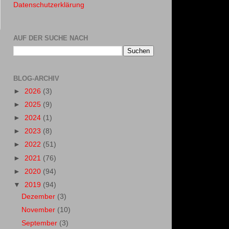
Datenschutzerklärung
AUF DER SUCHE NACH
BLOG-ARCHIV
►
2026
(3)
►
2025
(9)
►
2024
(1)
►
2023
(8)
►
2022
(51)
►
2021
(76)
►
2020
(94)
▼
2019
(94)
Dezember
(3)
November
(10)
September
(3)