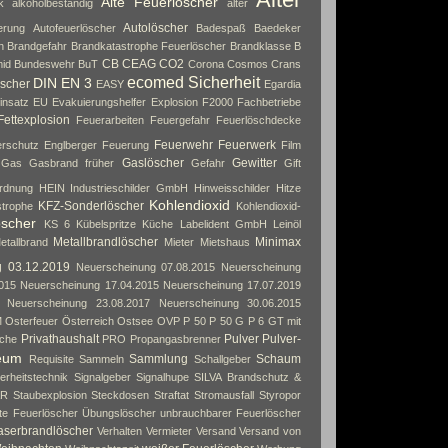
Alte Feuerlöscher
k
alkoholbeständig
alter
Autolöscher
erung
Autofeuerlöscher
Badespaß
Baedeker
n
Brandgefahr
Brandkatastrophe Feuerlöscher
Brandklasse B
CB
CEAG
CO2
id
Bundeswehr
BuT
Corona
Cosmos
Crans
ecomed Sicherheit
DIN EN 3
scher
EASY
Egardia
insatz
EU
Evakuierungshelfer
Explosion
F2000
Fachbetriebe
Fettexplosion
Feuerarbeiten
Feuergefahr
Feuerlöschdecke
Feuerwehr
Feuerwerk
rschutz Englberger
Feuerung
Film
Gaslöscher
Gewitter
Gas
Gasbrand früher
Gefahr
Gift
rdnung
HEIN Industrieschilder GmbH
Hinweisschilder
Hitze
Kohlendioxid
KFZ-Sonderlöscher
strophe
Kohlendioxid-
öscher
KS 6
Kübelspritze
Küche
Labelident GmbH
Leinöl
Metallbrandlöscher
Minimax
etallbrand
Mieter
Mietshaus
g 03.12.2019
Neuerscheinung 07.08.2015
Neuerscheinung
015
Neuerscheinung 17.04.2015
Neuerscheinung 17.07.2019
Neuerscheinung 23.08.2017
Neuerscheinung 30.06.2015
M
Osterfeuer
Österreich
Ostsee
OVP
P 50
P 50 G
P 6 GT mit
Privathaushalt
Pulver
Pulver-
che
PRO
Propangasbrenner
eum
Sammlung
Schaum
Requisite
Sammeln
Schallgeber
erheitstechnik
Signalgeber
Signalhupe
SILVA Brandschutz &
AR
Staubexplosion
Steckdosen
Straftat
Stromausfall
Styropor
rte Feuerlöscher
Übungslöscher
unbrauchbarer Feuerlöscher
aserbrandlöscher
Verhalten
Vermieter
Versand
Versand von