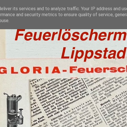
liver its services and to analyze traffic. Your IP address and u
rmance and security metrics to ensure quality of service, gene
buse.