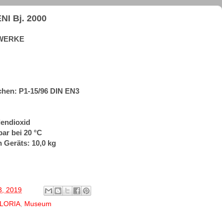
NI Bj. 2000
-WERKE
hen: P1-15/96 DIN EN3
lendioxid
bar bei 20 °C
 Geräts: 10,0 kg
3, 2019
LORIA
,
Museum