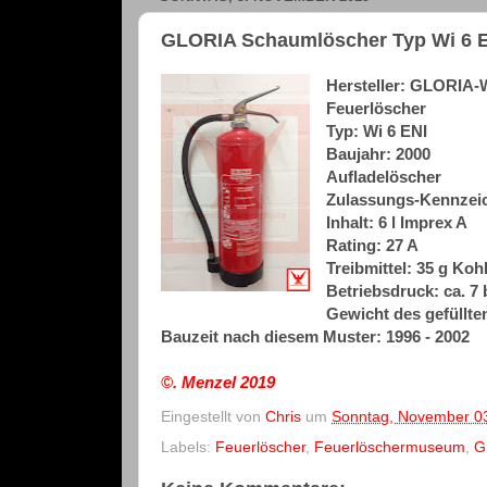
GLORIA Schaumlöscher Typ Wi 6 E
Hersteller: GLORIA
Feuerlöscher
Typ: Wi 6 ENI
Baujahr: 2000
Aufladelöscher
Zulassungs-Kennzeic
Inhalt: 6 l Imprex A
Rating: 27 A
Treibmittel: 35 g Koh
Betriebsdruck: ca. 7 
Gewicht des gefüllten
Bauzeit nach diesem Muster: 1996 - 2002
©. Menzel
2019
Eingestellt von
Chris
um
Sonntag, November 0
Labels:
Feuerlöscher
,
Feuerlöschermuseum
,
G