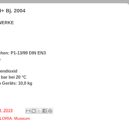
+ Bj. 2004
-WERKE
hen: P1-13/99 DIN EN3
s
lendioxid
 bar bei 20 °C
 Geräts: 10,0 kg
3, 2019
LORIA
,
Museum