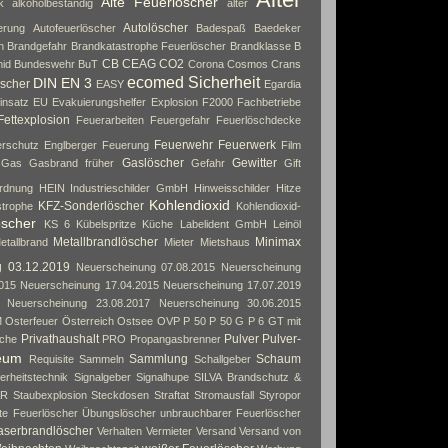
Alte Feuerlöscher
k
alkoholbeständig
alter
Autolöscher
erung
Autofeuerlöscher
Badespaß
Baedeker
n
Brandgefahr
Brandkatastrophe Feuerlöscher
Brandklasse B
CB
CEAG
CO2
id
Bundeswehr
BuT
Corona
Cosmos
Crans
ecomed Sicherheit
DIN EN 3
scher
EASY
Egardia
insatz
EU
Evakuierungshelfer
Explosion
F2000
Fachbetriebe
Fettexplosion
Feuerarbeiten
Feuergefahr
Feuerlöschdecke
Feuerwehr
Feuerwerk
rschutz Englberger
Feuerung
Film
Gaslöscher
Gewitter
Gas
Gasbrand früher
Gefahr
Gift
rdnung
HEIN Industrieschilder GmbH
Hinweisschilder
Hitze
Kohlendioxid
KFZ-Sonderlöscher
strophe
Kohlendioxid-
öscher
KS 6
Kübelspritze
Küche
Labelident GmbH
Leinöl
Metallbrandlöscher
Minimax
etallbrand
Mieter
Mietshaus
g 03.12.2019
Neuerscheinung 07.08.2015
Neuerscheinung
015
Neuerscheinung 17.04.2015
Neuerscheinung 17.07.2019
Neuerscheinung 23.08.2017
Neuerscheinung 30.06.2015
M
Osterfeuer
Österreich
Ostsee
OVP
P 50
P 50 G
P 6 GT mit
Privathaushalt
Pulver
Pulver-
che
PRO
Propangasbrenner
eum
Sammlung
Schaum
Requisite
Sammeln
Schallgeber
erheitstechnik
Signalgeber
Signalhupe
SILVA Brandschutz &
AR
Staubexplosion
Steckdosen
Straftat
Stromausfall
Styropor
rte Feuerlöscher
Übungslöscher
unbrauchbarer Feuerlöscher
aserbrandlöscher
Verhalten
Vermieter
Versand
Versand von