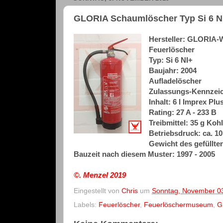
GLORIA Schaumlöscher Typ Si 6 NI
Hersteller: GLORIA
Feuerlöscher
Typ: Si 6 NI+
Baujahr: 2004
Aufladelöscher
Zulassungs-Kennzeic
Inhalt: 6 l Imprex Plu
Rating: 27 A - 233 B
Treibmittel: 35 g Koh
Betriebsdruck: ca. 10
Gewicht des gefüllten
Bauzeit nach diesem Muster: 1997 - 2005
©. Menzel
2019
Eingestellt von
Chris
um
Sonntag, November 0
Labels:
Feuerlöscher
,
Feuerlöschermuseum
,
G