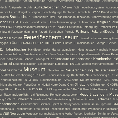
AKO
ne Feuerlöscher
Absturzsicherung
Advent
Adventszeit
Alarmanlage
Alarmtechni
Aufladelöscher
tisch
Antiquariat
Archiv
Äußeres Wärmeverbundsystem
Aussond
Brand
isches Feuer
Bengalos
Bergbau
Beschädigung
Blitzableiter
Blitzschutz
Brandbombe
Brandschutz
nlagen
Brandschutz unter Tage
Brandschutzzeichen
Brandverhütung
Brom
scher
Design-Feuerlö
DBGM
Defekter Feuerlöscher
Dekontaminierungsgerät
Dekoration
zität
EN3
Energieeinsparverordnung
EnEv
England
Entrümpeln
Entsorgung
Ersthelfer im E
Fettbrand
Fettbrandlöscher
enbrand
Fassadendämmung
Favorit
Fernsehen
Fernsig
Feuerlöschermuseum
hergeschichten
Feuerlöschersammlung
Feue
siggas
FÖRDE-BRANDSCHUTZ KIEL
Funke Huster
Funktionsdauer
Garage
Garten
Halonlöscher
11
Handfeuermelder
Hartschaumplatten
Hausfassade
Haushalt
Hauso
ex
Instandhaltung
Jakob-Koenen-Bad
Jens Vogel
Jubiläum
Jugendfeuerwehr
Kamin
Kata
Krankenhausl
Kohlensäure-Schneelöscher
cher
Kohlensäure-Schnee-Löschgerät
chmittel
Löschmitteltausch
Löschpulver
Luftschutz
LW-100
Mängel
Mehrfamilienhaus
M
Museum
Neuerscheinung
dellgeschichte
Neuerscheinun
Nasslöscher
05.2019
Neuerscheinung 13.11.2015
Neuerscheinung 16.06.2015
Neuerscheinung 16.12.2
Neuerscheinung 20.03.2015
Neuerscheinung 22.03.2019
Neuerscheinung 23.07.2015
Ölheizung
Nicht abstellbarer Feuerlöscher
Notfall
Notre-Dame
Ofen
Ölheizungen
ÖNOR
Pi 6 G
lege
Pfusch
Phosphor
Pi 12 G
Piktogramme
Pn 6
Pn 6 G
Polenböller
Polystyrol
Pors
Report aus dem Mus
er
Rauchmelderpflicht
real
Reinigung
Renovierungsarbeiten
Schutz
Schweiz
Sicherheit
ung
Schwelbrand
Selbstentzündung
Sicheres Arbeiten
Sich
onderlöscher
Speziallöscher
Spielzeit
Spitztüte
Spraydosen
Stadtmuseum Lippstadt
ST
eppenhaus
Treppenraum
Trockenheit
Trockenlöscher
Truppführer
Typenserie Pi
überalte
VEB Neuruppin
Verg
da
Vegetationsbrandbekämpfung
Verbot
Verbot fluorhaltier Schäume