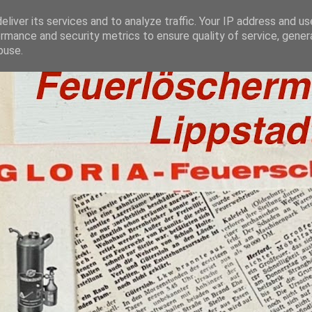
liver its services and to analyze traffic. Your IP address and u
rmance and security metrics to ensure quality of service, gene
buse.