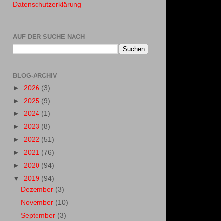
Datenschutzerklärung
AUF DER SUCHE NACH
BLOG-ARCHIV
►
2026
(3)
►
2025
(9)
►
2024
(1)
►
2023
(8)
►
2022
(51)
►
2021
(76)
►
2020
(94)
▼
2019
(94)
Dezember
(3)
November
(10)
September
(3)