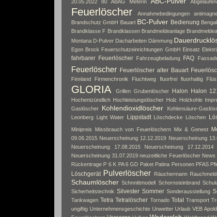
ABC-Pulver
20.05.2022
80
ABAG Meterin
Abgelaufe
Feuerlöscher
Annahmebedingungen
antimagne
BC-Pulver
Bedienung
Brandschutz GmbH
Bauart
Bengal
Brandklasse F
Brandklassen
Brandmeldeanlage
Brandmeldea
Dauerdrucklö
Montana
D-Pulver
Dacharbeiten
Dämmung
Egon Brock Feuerschutzeinrichtungen GmbH
Einsatz
Elektri
fahrbarer Feuerlöscher
FAQ
Fahrzeugbeladung
Fassad
Feuerlöscher
Feuerlöscher alter Bauart
Feuerlösc
Finnland
Firmenchronik
Fluchtweg
fluorfrei
fluorhaltig
Flüs
GLORIA
Halon
Halon 12
Grillen
Grubenlöscher
Hochentzündlich
Hochleistungslöscher
Holz
Holzkohle
Impr
Kohlendioxidlöscher
Gaslöscher
Kohlensäure-Gaslös
Lippstadt
Lös
Leonberg
Light Water
Löschdecke
Löschen
Mo
Minipreis
Missbrauch von Feuerlöschern
Mix & Genest
09.06.2015
Neuerscheinung 12.12.2019
Neuerscheinung 13.
Neuerscheinung 17.08.2015
Neuerscheinung 17.12.2014
Neuerscheinung 31.07.2019
neuzeitliche Feuerlöscher
News
Rückentrage
P 6 K
PA 6 GD
Paket
Patina
Personen
PFAS
Pf
Pulverlöscher
Löschgerät
Räuchermann
Rauchmeld
Schaumlöscher
Schnnittmodell
Schornsteinbrand
Schul
Silvester
Sommer
S
Sicherheitstechnik
Sonderausstellung
Tetra
Tetralöscher
Total
Tankwagen
Tornado
Transport
Tr
ungiftig
Unternehmensgeschichte
Unwetter
Urlaub
VEB Apol