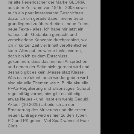
ihr alte Feuerlöscher der Marke GLORIA
aus dem Zeitraum von 1945 - 2005 sowie
auch ein paar interessante Geschichten
dazu. Ich bin gerade dabei, meine Seite
grundlegend zu überarbeiten - neue Fotos,
neue Texte - alles. Ich habe mir jetzt ein
halbes Jahr Gedanken gemacht und
verschiedene Konzepte durchprobiert, wie
ich in kurzer Zeit viel Inhalt veröffentlichen
kann. Alles gut, es würde funktionieren,
doch bin ich zu dem Entschluss
gekommen, dass das meinen Ansprüchen
und denen der Seite nicht gerecht wird und
deshalb gibt es kein „Masse statt Klasse“.
Was es in Zukunft auch wieder geben wird
sind aktuelle Themen wie z. B. die aktuelle
PFAS-Regulierung und allsonstiges. Schaut
regelmäßig vorbei, hier gibt es ständig
etwas Neues - und: habt ein wenig Geduld.
Aktuell (10.2025) arbeite ich an der
Erneuerung des Museums und die ersten
neuen Einträge wird es hier zu den Typen
PD und PK geben. Viel Spaß wünscht Euer
Chris