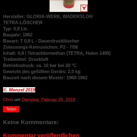
Hersteller: GLORIA-WERK, WADERSLOH
TETRA-LÖSCHER
Typ: 0,8 Ltr.
Baujahr: 1962
Bauart: T 0,8 L - Dauerdrucklöscher
Zulassungs-Kennzeichen: P2 - 7/56
Inhalt: 0,8 l Tetrachlormethan (TETRA, Halon 1400)
Treibmittel: Druckluft
Betriebsdruck: ca. 10 bar bei 20 °C
Gewicht des gefüllten Geräts: 2,0 kg
Bauzeit nach diesem Muster: 1960-1962
©. Menzel
2019
Chris
um
Dienstag, Februar 26, 2019
Teilen
Keine Kommentare:
Kommentar veröffentlichen