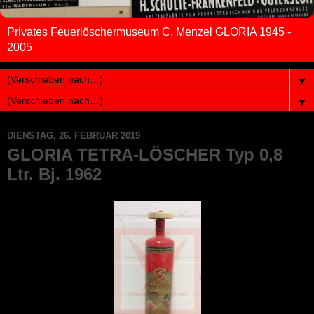
Privates Feuerlöschermuseum C. Menzel GLORIA 1945 -
2005
▼
▼
DIENSTAG, 26. FEBRUAR 2019
GLORIA TETRA-LÖSCHER Typ 0,8
Ltr. Bj. 1962