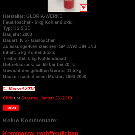
Hersteller: GLORIA-WERKE
Feuerlöscher - 5 kg Kohlendioxid
Typ: KS 5 SE
Baujahr: 2000
Bauart: K 5 - Gaslöscher
Zulassungs-Kennzeichen: SP 37/92 DIN EN3
Inhalt: 5 kg Kohlendioxid
Treibmittel: 5 kg Kohlendioxid
Betriebsdruck: ca. 60 bar bei 20 °C
Gewicht des gefüllten Geräts: 11,5 kg
Bauzeit nach diesem Muster: 1993-2000
©. Menzel
2018
Chris
um
Samstag, Januar 26, 2019
Teilen
Keine Kommentare:
Kommentar veröffentlichen