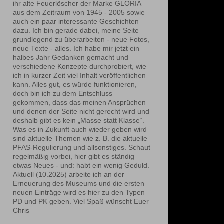
ihr alte Feuerlöscher der Marke GLORIA
aus dem Zeitraum von 1945 - 2005 sowie
auch ein paar interessante Geschichten
dazu. Ich bin gerade dabei, meine Seite
grundlegend zu überarbeiten - neue Fotos,
neue Texte - alles. Ich habe mir jetzt ein
halbes Jahr Gedanken gemacht und
verschiedene Konzepte durchprobiert, wie
ich in kurzer Zeit viel Inhalt veröffentlichen
kann. Alles gut, es würde funktionieren,
doch bin ich zu dem Entschluss
gekommen, dass das meinen Ansprüchen
und denen der Seite nicht gerecht wird und
deshalb gibt es kein „Masse statt Klasse“.
Was es in Zukunft auch wieder geben wird
sind aktuelle Themen wie z. B. die aktuelle
PFAS-Regulierung und allsonstiges. Schaut
regelmäßig vorbei, hier gibt es ständig
etwas Neues - und: habt ein wenig Geduld.
Aktuell (10.2025) arbeite ich an der
Erneuerung des Museums und die ersten
neuen Einträge wird es hier zu den Typen
PD und PK geben. Viel Spaß wünscht Euer
Chris