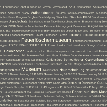
AKO
ne Feuerlöscher
Absturzsicherung
Advent
Adventszeit
Alarmanlage
Alarmtechni
Aufladelöscher
tisch
Antiquariat
Archiv
Äußeres Wärmeverbundsystem
Aussond
Brand
isches Feuer
Bengalos
Bergbau
Beschädigung
Blitzableiter
Blitzschutz
Brandbombe
Brandschutz
nlagen
Brandschutz unter Tage
Brandschutzzeichen
Brandverhütung
Brom
scher
Design-Feuerlö
DBGM
Defekter Feuerlöscher
Dekontaminierungsgerät
Dekoration
zität
EN3
Energieeinsparverordnung
EnEv
England
Entrümpeln
Entsorgung
Ersthelfer im E
Fettbrand
Fettbrandlöscher
enbrand
Fassadendämmung
Favorit
Fernsehen
Fernsig
Feuerlöschermuseum
hergeschichten
Feuerlöschersammlung
Feue
siggas
FÖRDE-BRANDSCHUTZ KIEL
Funke Huster
Funktionsdauer
Garage
Garten
Halonlöscher
11
Handfeuermelder
Hartschaumplatten
Hausfassade
Haushalt
Hauso
ex
Instandhaltung
Jakob-Koenen-Bad
Jens Vogel
Jubiläum
Jugendfeuerwehr
Kamin
Kata
Krankenhausl
Kohlensäure-Schneelöscher
cher
Kohlensäure-Schnee-Löschgerät
chmittel
Löschmitteltausch
Löschpulver
Luftschutz
LW-100
Mängel
Mehrfamilienhaus
M
Museum
Neuerscheinung
dellgeschichte
Neuerscheinun
Nasslöscher
05.2019
Neuerscheinung 13.11.2015
Neuerscheinung 16.06.2015
Neuerscheinung 16.12.2
Neuerscheinung 20.03.2015
Neuerscheinung 22.03.2019
Neuerscheinung 23.07.2015
Ölheizung
Nicht abstellbarer Feuerlöscher
Notfall
Notre-Dame
Ofen
Ölheizungen
ÖNOR
Pi 6 G
lege
Pfusch
Phosphor
Pi 12 G
Piktogramme
Pn 6
Pn 6 G
Polenböller
Polystyrol
Pors
Report aus dem Mus
er
Rauchmelderpflicht
real
Reinigung
Renovierungsarbeiten
Schutz
Schweiz
Sicherheit
ung
Schwelbrand
Selbstentzündung
Sicheres Arbeiten
Sich
onderlöscher
Speziallöscher
Spielzeit
Spitztüte
Spraydosen
Stadtmuseum Lippstadt
ST
eppenhaus
Treppenraum
Trockenheit
Trockenlöscher
Truppführer
Typenserie Pi
überalte