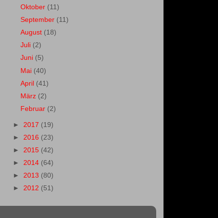
Oktober
(11)
September
(11)
August
(18)
Juli
(2)
Juni
(5)
Mai
(40)
April
(41)
März
(2)
Februar
(2)
►
2017
(19)
►
2016
(23)
►
2015
(42)
►
2014
(64)
►
2013
(80)
►
2012
(51)