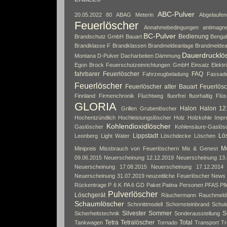
ABC-Pulver
20.05.2022
80
ABAG Meterin
Abgelaufe
Feuerlöscher
Annahmebedingungen
antimagne
BC-Pulver
Bedienung
Brandschutz GmbH
Bauart
Bengal
Brandklasse F
Brandklassen
Brandmeldeanlage
Brandmeldea
Dauerdrucklö
Montana
D-Pulver
Dacharbeiten
Dämmung
Egon Brock Feuerschutzeinrichtungen GmbH
Einsatz
Elektri
fahrbarer Feuerlöscher
FAQ
Fahrzeugbeladung
Fassad
Feuerlöscher
Feuerlöscher alter Bauart
Feuerlösc
Finnland
Firmenchronik
Fluchtweg
fluorfrei
fluorhaltig
Flüs
GLORIA
Halon
Halon 12
Grillen
Grubenlöscher
Hochentzündlich
Hochleistungslöscher
Holz
Holzkohle
Impr
Kohlendioxidlöscher
Gaslöscher
Kohlensäure-Gaslös
Lippstadt
Lös
Leonberg
Light Water
Löschdecke
Löschen
Mo
Minipreis
Missbrauch von Feuerlöschern
Mix & Genest
09.06.2015
Neuerscheinung 12.12.2019
Neuerscheinung 13.
Neuerscheinung 17.08.2015
Neuerscheinung 17.12.2014
Neuerscheinung 31.07.2019
neuzeitliche Feuerlöscher
News
Rückentrage
P 6 K
PA 6 GD
Paket
Patina
Personen
PFAS
Pf
Pulverlöscher
Löschgerät
Räuchermann
Rauchmeld
Schaumlöscher
Schnnittmodell
Schornsteinbrand
Schul
Silvester
Sommer
S
Sicherheitstechnik
Sonderausstellung
Tetra
Tetralöscher
Total
Tankwagen
Tornado
Transport
Tr