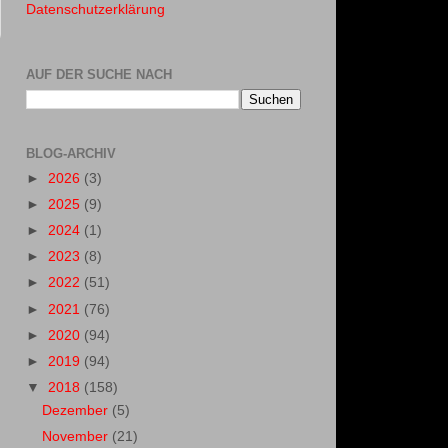
Datenschutzerklärung
AUF DER SUCHE NACH
BLOG-ARCHIV
►
2026
(3)
►
2025
(9)
►
2024
(1)
►
2023
(8)
►
2022
(51)
►
2021
(76)
►
2020
(94)
►
2019
(94)
▼
2018
(158)
Dezember
(5)
November
(21)