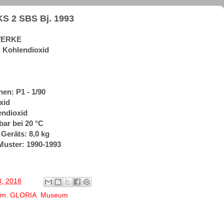
S 2 SBS Bj. 1993
-WERKE
g Kohlendioxid
en: P1 - 1/90
xid
endioxid
bar bei 20 °C
 Geräts: 8,0 kg
Muster: 1990-1993
0, 2018
um
,
GLORIA
,
Museum