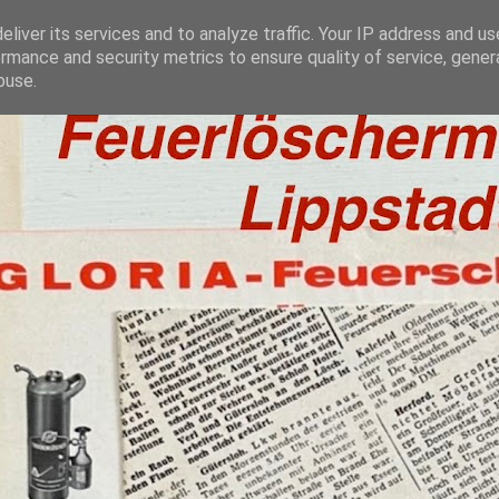
liver its services and to analyze traffic. Your IP address and u
rmance and security metrics to ensure quality of service, gene
buse.