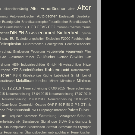
Alter
Alte Feuerlöscher
k
alkoholbeständig
alter
Autolöscher
erung
Autofeuerlöscher
Badespaß
Baedeker
n
Brandgefahr
Brandkatastrophe Feuerlöscher
Brandklasse B
CB
CEAG
CO2
id
Bundeswehr
BuT
Corona
Cosmos
Crans
ecomed Sicherheit
DIN EN 3
scher
EASY
Egardia
insatz
EU
Evakuierungshelfer
Explosion
F2000
Fachbetriebe
Fettexplosion
Feuerarbeiten
Feuergefahr
Feuerlöschdecke
Feuerwehr
Feuerwerk
rschutz Englberger
Feuerung
Film
Gaslöscher
Gewitter
Gas
Gasbrand früher
Gefahr
Gift
rdnung
HEIN Industrieschilder GmbH
Hinweisschilder
Hitze
Kohlendioxid
KFZ-Sonderlöscher
strophe
Kohlendioxid-
öscher
KS 6
Kübelspritze
Küche
Labelident GmbH
Leinöl
Metallbrandlöscher
Minimax
etallbrand
Mieter
Mietshaus
g 03.12.2019
Neuerscheinung 07.08.2015
Neuerscheinung
015
Neuerscheinung 17.04.2015
Neuerscheinung 17.07.2019
Neuerscheinung 23.08.2017
Neuerscheinung 30.06.2015
M
Osterfeuer
Österreich
Ostsee
OVP
P 50
P 50 G
P 6 GT mit
Privathaushalt
Pulver
Pulver-
che
PRO
Propangasbrenner
eum
Sammlung
Schaum
Requisite
Sammeln
Schallgeber
erheitstechnik
Signalgeber
Signalhupe
SILVA Brandschutz &
AR
Staubexplosion
Steckdosen
Straftat
Stromausfall
Styropor
rte Feuerlöscher
Übungslöscher
unbrauchbarer Feuerlöscher