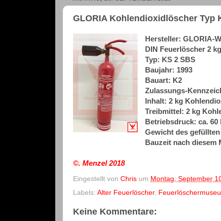
GLORIA Kohlendioxidlöscher Typ K
Hersteller: GLORIA
DIN Feuerlöscher 2 k
Typ: KS 2 SBS
Baujahr: 1993
Bauart: K2
Zulassungs-Kennzeich
Inhalt: 2 kg Kohlendio
Treibmittel: 2 kg Kohl
Betriebsdruck: ca. 60 
Gewicht des gefüllten
Bauzeit nach diesem 
©. Menzel
2018
Eingestellt von
Chris
um
Montag, September 1
Labels:
Alter Feuerlöscher
,
Feuerlöschermuse
Keine Kommentare: