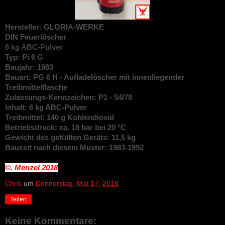
Hersteller: GLORIA-WERKE
DIN
Feuerlöscher
6 kg ABC-Pulver
Typ: Pi 6 G
Baujahr: 1983
Bauart: PG 6 H - Aufladelöscher mit innenliegender
Treibmittelflasche
Zulassungs-Kennzeichen: P1 - 54/78
Inhalt: 6 kg ABC-Pulver
Treibmittel: 140 g Kohlendioxid
Betriebsdruck: ca. 18 bar bei 20 °C
Gewicht des gefüllten Geräts: 11,5 kg
Bauzeit nach diesem Muster: 1983-1992
©. Menzel
2018
Chris
um
Donnerstag, Mai 17, 2018
Teilen
Keine Kommentare: