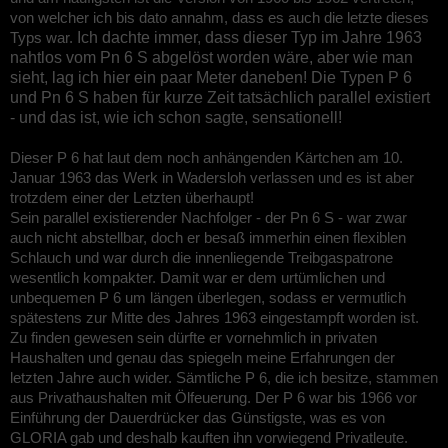
von welcher ich bis dato annahm, dass es auch die letzte dieses
Typs war.
Ich dachte immer, dass dieser Typ im Jahre 1963
nahtlos vom Pn 6 S abgelöst worden wäre, aber wie man
sieht, lag ich hier ein paar Meter daneben! Die Typen P 6
und Pn 6 S haben für kurze Zeit tatsächlich parallel existiert
- und das ist, wie ich schon sagte, sensationell!
Dieser P 6 hat laut dem noch anhängenden Kärtchen am 10.
Januar 1963 das Werk in Wadersloh verlassen und es ist aber
trotzdem einer der Letzten überhaupt!
Sein parallel existierender Nachfolger - der Pn 6 S - war zwar
auch nicht abstellbar, doch er besaß immerhin einen flexiblen
Schlauch und war durch die innenliegende Treibgaspatrone
wesentlich kompakter. Damit war er dem urtümlichen und
unbequemen P 6 um längen überlegen, sodass er vermutlich
spätestens zur Mitte des Jahres 1963 eingestampft worden ist.
Zu finden gewesen sein dürfte er vornehmlich in privaten
Haushalten und genau das spiegeln meine Erfahrungen der
letzten Jahre auch wider. Sämtliche P 6, die ich besitze, stammen
aus Privathaushalten mit Ölfeuerung. Der P 6 war bis 1966 vor
Einführung der Dauerdrücker das Günstigste, was es von
GLORIA gab und deshalb kauften ihn vorwiegend Privatleute.