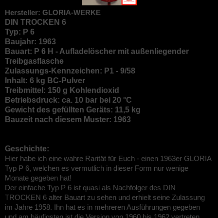
Hersteller: GLORIA-WERKE
DIN TROCKEN 6
Typ: P 6
Baujahr: 1963
Bauart: P 6 H - Aufladelöscher mit außenliegender
Treibgasflasche
Zulassungs-Kennzeichen: P1 - 9/58
Inhalt: 6 kg BC-Pulver
Treibmittel: 150 g Kohlendioxid
Betriebsdruck: ca. 10 bar bei 20 °C
Gewicht des gefüllten Geräts: 11,5 kg
Bauzeit nach diesem Muster: 1963
Geschichte:
Hier habe ich eine wahre Rarität für Euch - einen 1963er GLORIA
Typ P 6, welchen es vermutlich in dieser Form nur wenige
Monate gegeben hat!
Der einfache Typ P 6 ist quasi als Nachfolger des DIN
TROCKEN 6 alter Bauart zu sehen und erhielt seine Zulassung
im Jahre 1958. Ihn hat es in mehreren Ausführungen gegeben
und am häufigsten ist die Version von 1960 bis 1962 vertreten,