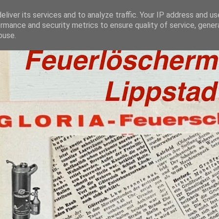
liver its services and to analyze traffic. Your IP address and u
rmance and security metrics to ensure quality of service, gene
buse.