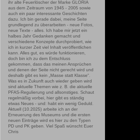
ihr alte Feuerlöscher der Marke GLORIA
aus dem Zeitraum von 1945 - 2005 sowie
auch ein paar interessante Geschichten
dazu. Ich bin gerade dabei, meine Seite
grundlegend zu überarbeiten - neue Fotos,
neue Texte - alles. Ich habe mir jetzt ein
halbes Jahr Gedanken gemacht und
verschiedene Konzepte durchprobiert, wie
ich in kurzer Zeit viel Inhalt veröffentlichen
kann. Alles gut, es würde funktionieren,
doch bin ich zu dem Entschluss
gekommen, dass das meinen Ansprüchen
und denen der Seite nicht gerecht wird und
deshalb gibt es kein „Masse statt Klasse“.
Was es in Zukunft auch wieder geben wird
sind aktuelle Themen wie z. B. die aktuelle
PFAS-Regulierung und allsonstiges. Schaut
regelmäßig vorbei, hier gibt es ständig
etwas Neues - und: habt ein wenig Geduld.
Aktuell (10.2025) arbeite ich an der
Erneuerung des Museums und die ersten
neuen Einträge wird es hier zu den Typen
PD und PK geben. Viel Spaß wünscht Euer
Chris