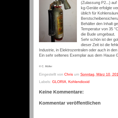
(Zulassung P2...) au
kg-Geräte erfolgte ve
üblich für Kohlensäu
Berstscheibensicheru
Behälter den Inhalt ge
Temperatur von 35 °C
die Bude umgebaut.
Sehr schön ist der gol
dieser Zeit ist die feh
Industrie, in Elektrozentralen oder auch in d
Ein sehr seltenes Exemplar aus dem Hause 
©
C. Müller
Eingestellt von
Chris
um
Sonntag, März 10, 20
Labels:
GLORIA
,
Kohlendioxid
Keine Kommentare:
Kommentar veröffentlichen