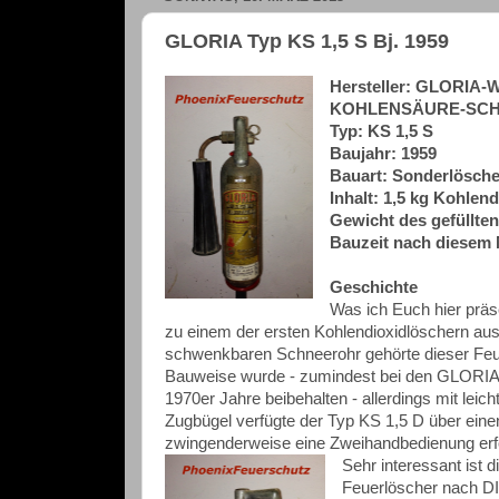
GLORIA Typ KS 1,5 S Bj. 1959
Hersteller: GLORIA
KOHLENSÄURE-SC
Typ: KS 1,5 S
Baujahr: 1959
Bauart: Sonderlöscher
Inhalt: 1,5 kg Kohlen
Gewicht des gefüllten
Bauzeit nach diesem 
Geschichte
Was ich Euch hier präs
zu einem der ersten Kohlendioxidlöschern a
schwenkbaren Schneerohr gehörte dieser Feue
Bauweise wurde - zumindest bei den GLORIA
1970er Jahre beibehalten - allerdings mit leich
Zugbügel verfügte der Typ KS 1,5 D über eine
zwingenderweise eine Zweihandbedienung erfo
Sehr interessant ist 
Feuerlöscher nach DI