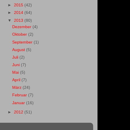
►
2015
(42)
►
2014
(64)
▼
2013
(80)
Dezember
(4)
Oktober
(2)
September
(1)
August
(5)
Juli
(2)
Juni
(7)
Mai
(5)
April
(7)
März
(24)
Februar
(7)
Januar
(16)
►
2012
(51)