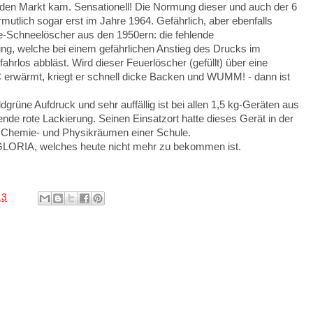
f den Markt kam. Sensationell! Die Normung dieser und auch der 6
rmutlich sogar erst im Jahre 1964. Gefährlich, aber ebenfalls
re-Schneelöscher aus den 1950ern: die fehlende
ng, welche bei einem gefährlichen Anstieg des Drucks im
fahrlos abbläst. Wird dieser Feuerlöscher (gefüllt) über eine
 erwärmt, kriegt er schnell dicke Backen und WUMM! - dann ist
dgrüne Aufdruck und sehr auffällig ist bei allen 1,5 kg-Geräten aus
lende rote
Lackierung. Seinen Einsatzort hatte dieses Gerät in der
en Chemie- und Physikräumen einer Schule.
GLORIA, welches heute nicht mehr zu bekommen ist.
13