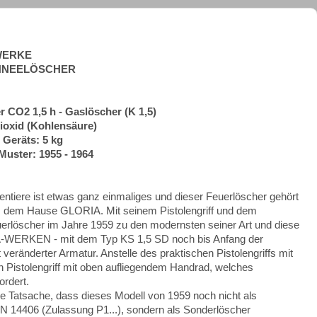
-WERKE
HNEELÖSCHER
 CO2 1,5 h - Gaslöscher (K 1,5)
dioxid (Kohlensäure)
 Geräts: 5 kg
Muster: 1955 - 1964
entiere ist etwas ganz einmaliges und dieser Feuerlöscher gehört
us dem Hause GLORIA. Mit seinem Pistolengriff und dem
rlöscher im Jahre 1959 zu den modernsten seiner Art und diese
-WERKEN - mit dem Typ KS 1,5 SD noch bis Anfang der
t veränderter Armatur. Anstelle des praktischen Pistolengriffs mit
n Pistolengriff mit oben aufliegendem Handrad, welches
rdert.
die Tatsache, dass dieses Modell von 1959 noch nicht als
N 14406 (Zulassung P1...), sondern als Sonderlöscher