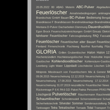
ABC-Pulver
20.05.2022
80
ABAG Meterin
Abgelaufe
Feuerlöscher
Annahmebedingungen
antimagne
BC-Pulver
Bedienung
Brandschutz GmbH
Bauart
Bengal
Brandklasse F
Brandklassen
Brandmeldeanlage
Brandmeldea
Dauerdrucklö
Montana
D-Pulver
Dacharbeiten
Dämmung
Egon Brock Feuerschutzeinrichtungen GmbH
Einsatz
Elektri
fahrbarer Feuerlöscher
FAQ
Fahrzeugbeladung
Fassad
Feuerlöscher
Feuerlöscher alter Bauart
Feuerlösc
Finnland
Firmenchronik
Fluchtweg
fluorfrei
fluorhaltig
Flüs
GLORIA
Halon
Halon 12
Grillen
Grubenlöscher
Hochentzündlich
Hochleistungslöscher
Holz
Holzkohle
Impr
Kohlendioxidlöscher
Gaslöscher
Kohlensäure-Gaslös
Lippstadt
Lös
Leonberg
Light Water
Löschdecke
Löschen
Mo
Minipreis
Missbrauch von Feuerlöschern
Mix & Genest
09.06.2015
Neuerscheinung 12.12.2019
Neuerscheinung 13.
Neuerscheinung 17.08.2015
Neuerscheinung 17.12.2014
Neuerscheinung 31.07.2019
neuzeitliche Feuerlöscher
News
Rückentrage
P 6 K
PA 6 GD
Paket
Patina
Personen
PFAS
Pf
Pulverlöscher
Löschgerät
Räuchermann
Rauchmeld
Schaumlöscher
Schnnittmodell
Schornsteinbrand
Schul
Silvester
Sommer
S
Sicherheitstechnik
Sonderausstellung
Tetra
Tetralöscher
Total
Tankwagen
Tornado
Transport
Tr