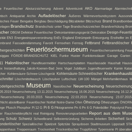
AKO
ne Feuerlöscher
Absturzsicherung
Advent
Adventszeit
Alarmanlage
Alarmtechni
Aufladelöscher
tisch
Antiquariat
Archiv
Äußeres Wärmeverbundsystem
Aussond
Brand
isches Feuer
Bengalos
Bergbau
Beschädigung
Blitzableiter
Blitzschutz
Brandbombe
Brandschutz
nlagen
Brandschutz unter Tage
Brandschutzzeichen
Brandverhütung
Brom
scher
Design-Feuerlö
DBGM
Defekter Feuerlöscher
Dekontaminierungsgerät
Dekoration
zität
EN3
Energieeinsparverordnung
EnEv
England
Entrümpeln
Entsorgung
Ersthelfer im E
Fettbrand
Fettbrandlöscher
enbrand
Fassadendämmung
Favorit
Fernsehen
Fernsig
Feuerlöschermuseum
hergeschichten
Feuerlöschersammlung
Feue
siggas
FÖRDE-BRANDSCHUTZ KIEL
Funke Huster
Funktionsdauer
Garage
Garten
Halonlöscher
11
Handfeuermelder
Hartschaumplatten
Hausfassade
Haushalt
Hauso
ex
Instandhaltung
Jakob-Koenen-Bad
Jens Vogel
Jubiläum
Jugendfeuerwehr
Kamin
Kata
Krankenhausl
Kohlensäure-Schneelöscher
cher
Kohlensäure-Schnee-Löschgerät
chmittel
Löschmitteltausch
Löschpulver
Luftschutz
LW-100
Mängel
Mehrfamilienhaus
M
Museum
Neuerscheinung
dellgeschichte
Neuerscheinun
Nasslöscher
05.2019
Neuerscheinung 13.11.2015
Neuerscheinung 16.06.2015
Neuerscheinung 16.12.2
Neuerscheinung 20.03.2015
Neuerscheinung 22.03.2019
Neuerscheinung 23.07.2015
Ölheizung
Nicht abstellbarer Feuerlöscher
Notfall
Notre-Dame
Ofen
Ölheizungen
ÖNOR
Pi 6 G
lege
Pfusch
Phosphor
Pi 12 G
Piktogramme
Pn 6
Pn 6 G
Polenböller
Polystyrol
Pors
Report aus dem Mus
er
Rauchmelderpflicht
real
Reinigung
Renovierungsarbeiten
Schutz
Schweiz
Sicherheit
ung
Schwelbrand
Selbstentzündung
Sicheres Arbeiten
Sich
onderlöscher
Speziallöscher
Spielzeit
Spitztüte
Spraydosen
Stadtmuseum Lippstadt
ST
eppenhaus
Treppenraum
Trockenheit
Trockenlöscher
Truppführer
Typenserie Pi
überalte