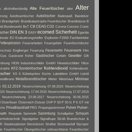
Alter
Alte Feuerlöscher
k
alkoholbeständig
alter
Autolöscher
erung
Autofeuerlöscher
Badespaß
Baedeker
n
Brandgefahr
Brandkatastrophe Feuerlöscher
Brandklasse B
CB
CEAG
CO2
id
Bundeswehr
BuT
Corona
Cosmos
Crans
ecomed Sicherheit
DIN EN 3
scher
EASY
Egardia
insatz
EU
Evakuierungshelfer
Explosion
F2000
Fachbetriebe
Fettexplosion
Feuerarbeiten
Feuergefahr
Feuerlöschdecke
Feuerwehr
Feuerwerk
rschutz Englberger
Feuerung
Film
Gaslöscher
Gewitter
Gas
Gasbrand früher
Gefahr
Gift
rdnung
HEIN Industrieschilder GmbH
Hinweisschilder
Hitze
Kohlendioxid
KFZ-Sonderlöscher
strophe
Kohlendioxid-
öscher
KS 6
Kübelspritze
Küche
Labelident GmbH
Leinöl
Metallbrandlöscher
Minimax
etallbrand
Mieter
Mietshaus
g 03.12.2019
Neuerscheinung 07.08.2015
Neuerscheinung
015
Neuerscheinung 17.04.2015
Neuerscheinung 17.07.2019
Neuerscheinung 23.08.2017
Neuerscheinung 30.06.2015
M
Osterfeuer
Österreich
Ostsee
OVP
P 50
P 50 G
P 6 GT mit
Privathaushalt
Pulver
Pulver-
che
PRO
Propangasbrenner
eum
Sammlung
Schaum
Requisite
Sammeln
Schallgeber
erheitstechnik
Signalgeber
Signalhupe
SILVA Brandschutz &
AR
Staubexplosion
Steckdosen
Straftat
Stromausfall
Styropor
rte Feuerlöscher
Übungslöscher
unbrauchbarer Feuerlöscher