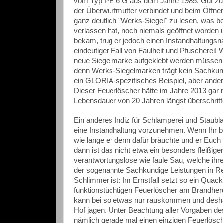
vom Typ PE 6 G aus dem Jahre 1985. Gut zu er
der Überwurfmutter verbindet und beim Öffnen 
ganz deutlich "Werks-Siegel" zu lesen, was b
verlassen hat, noch niemals geöffnet worden u
bekam, trug er jedoch einen Instandhaltungsn
eindeutiger Fall von Faulheit und Pfuscherei! 
neue Siegelmarke aufgeklebt werden müssen, w
denn Werks-Siegelmarken trägt kein Sachkundige
ein GLORIA-spezifisches Beispiel, aber ander
Dieser Feuerlöscher hätte im Jahre 2013 gar 
Lebensdauer von 20 Jahren längst überschritt
Ein anderes Indiz für Schlamperei und Staubla
eine Instandhaltung vorzunehmen. Wenn Ihr b
wie lange er denn dafür bräuchte und er Euch 
dann ist das nicht etwa ein besonders fleißig
verantwortungslose wie faule Sau, welche ihre 
der sogenannte Sachkundige Leistungen in Rech
Schlimmer ist: Im Ernstfall setzt so ein Quac
funktionstüchtigen Feuerlöscher am Brandherd
kann bei so etwas nur rauskommen und deshalb 
Hof jagen. Unter Beachtung aller Vorgaben des
nämlich gerade mal einen einzigen Feuerlösch