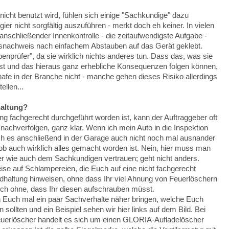
nicht benutzt wird, fühlen sich einige "Sachkundige" dazu
ier nicht sorgfältig auszuführen - merkt doch eh keiner. In vielen
 anschließender Innenkontrolle - die zeitaufwendigste Aufgabe -
snachweis nach einfachem Abstauben auf das Gerät geklebt.
nprüfer", da sie wirklich nichts anderes tun. Dass das, was sie
 ist und das hieraus ganz erhebliche Konsequenzen folgen können,
fe in der Branche nicht - manche gehen dieses Risiko allerdings
llen...
haltung?
ng fachgerecht durchgeführt worden ist, kann der Auftraggeber oft
. nachverfolgen, ganz klar. Wenn ich mein Auto in die Inspektion
h es anschließend in der Garage auch nicht noch mal ausnander
 ob auch wirklich alles gemacht worden ist. Nein, hier muss man
wie auch dem Sachkundigen vertrauen; geht nicht anders.
ise auf Schlampereien, die Euch auf eine nicht fachgerecht
dhaltung hinweisen, ohne dass Ihr viel Ahnung von Feuerlöschern
uch ohne, dass Ihr diesen aufschrauben müsst.
h Euch mal ein paar Sachverhalte näher bringen, welche Euch
 sollten und ein Beispiel sehen wir hier links auf dem Bild. Bei
uerlöscher handelt es sich um einen GLORIA-Aufladelöscher