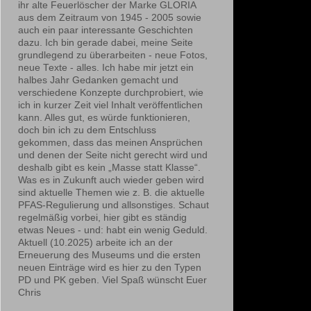
ihr alte Feuerlöscher der Marke GLORIA
aus dem Zeitraum von 1945 - 2005 sowie
auch ein paar interessante Geschichten
dazu. Ich bin gerade dabei, meine Seite
grundlegend zu überarbeiten - neue Fotos,
neue Texte - alles. Ich habe mir jetzt ein
halbes Jahr Gedanken gemacht und
verschiedene Konzepte durchprobiert, wie
ich in kurzer Zeit viel Inhalt veröffentlichen
kann. Alles gut, es würde funktionieren,
doch bin ich zu dem Entschluss
gekommen, dass das meinen Ansprüchen
und denen der Seite nicht gerecht wird und
deshalb gibt es kein „Masse statt Klasse“.
Was es in Zukunft auch wieder geben wird
sind aktuelle Themen wie z. B. die aktuelle
PFAS-Regulierung und allsonstiges. Schaut
regelmäßig vorbei, hier gibt es ständig
etwas Neues - und: habt ein wenig Geduld.
Aktuell (10.2025) arbeite ich an der
Erneuerung des Museums und die ersten
neuen Einträge wird es hier zu den Typen
PD und PK geben. Viel Spaß wünscht Euer
Chris