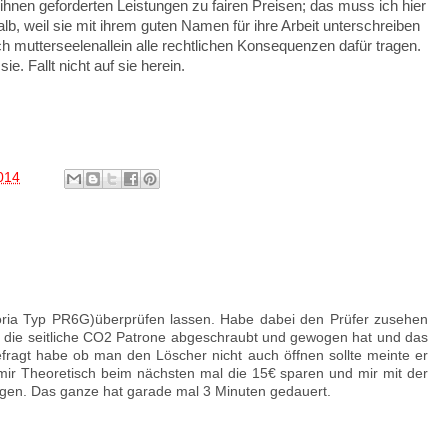
 ihnen geforderten Leistungen zu fairen Preisen; das muss ich hier
lb, weil sie mit ihrem guten Namen für ihre Arbeit unterschreiben
h mutterseelenallein alle rechtlichen Konsequenzen dafür tragen.
e. Fallt nicht auf sie herein.
2014
oria Typ PR6G)überprüfen lassen. Habe dabei den Prüfer zusehen
nur die seitliche CO2 Patrone abgeschraubt und gewogen hat und das
efragt habe ob man den Löscher nicht auch öffnen sollte meinte er
mir Theoretisch beim nächsten mal die 15€ sparen und mir mit der
gen. Das ganze hat garade mal 3 Minuten gedauert.