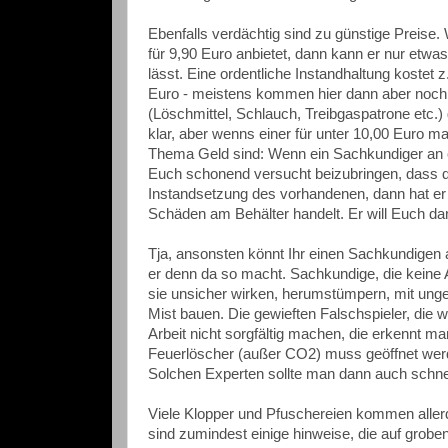
Ebenfalls verdächtig sind zu günstige Preise
für 9,90 Euro anbietet, dann kann er nur etwas
lässt. Eine ordentliche Instandhaltung kostet
Euro - meistens kommen hier dann aber noch 
(Löschmittel, Schlauch, Treibgaspatrone etc.) 
klar, aber wenns einer für unter 10,00 Euro m
Thema Geld sind: Wenn ein Sachkundiger an e
Euch schonend versucht beizubringen, dass d
Instandsetzung des vorhandenen, dann hat er
Schäden am Behälter handelt. Er will Euch da
Tja, ansonsten könnt Ihr einen Sachkundigen 
er denn da so macht. Sachkundige, die keine 
sie unsicher wirken, herumstümpern, mit un
Mist bauen. Die gewieften Falschspieler, die w
Arbeit nicht sorgfältig machen, die erkennt man
Feuerlöscher (außer CO2) muss geöffnet werd
Solchen Experten sollte man dann auch schnel
Viele Klopper und Pfuschereien kommen allerdi
sind zumindest einige hinweise, die auf grobe