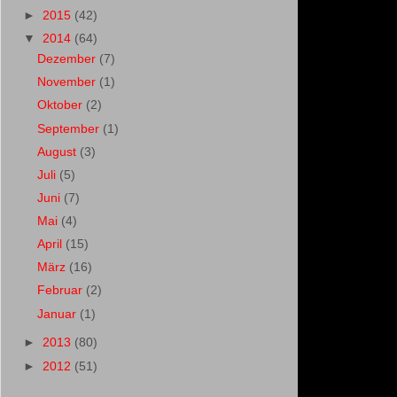
►
2015
(42)
▼
2014
(64)
Dezember
(7)
November
(1)
Oktober
(2)
September
(1)
August
(3)
Juli
(5)
Juni
(7)
Mai
(4)
April
(15)
März
(16)
Februar
(2)
Januar
(1)
►
2013
(80)
►
2012
(51)