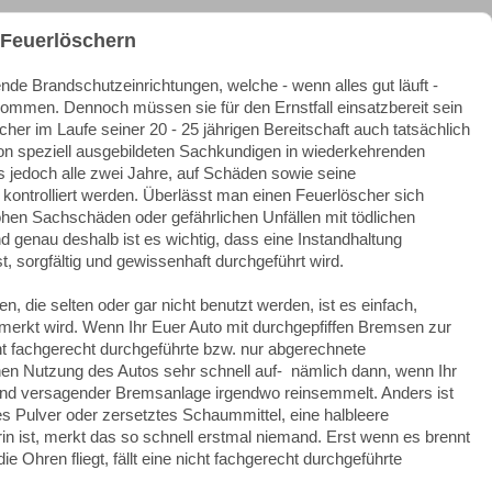
 Feuerlöschern
nde Brandschutzeinrichtungen, welche - wenn alles gut läuft -
ommen. Dennoch müssen sie für den Ernstfall einsatzbereit sein
her im Laufe seiner 20 - 25 jährigen Bereitschaft auch tatsächlich
von speziell ausgebildeten Sachkundigen in wiederkehrenden
 jedoch alle zwei Jahre, auf Schäden sowie seine
n kontrolliert werden. Überlässt man einen Feuerlöscher sich
ohen Sachschäden oder gefährlichen Unfällen mit tödlichen
d genau deshalb ist es wichtig, dass eine Instandhaltung
 sorgfältig und gewissenhaft durchgeführt wird.
, die selten oder gar nicht benutzt werden, ist es einfach,
bemerkt wird. Wenn Ihr Euer Auto mit durchgepfiffen Bremsen zur
nicht fachgerecht durchgeführte bzw. nur abgerechnete
chen Nutzung des Autos sehr schnell auf- nämlich dann, wenn Ihr
und versagender Bremsanlage irgendwo reinsemmelt. Anders ist
 Pulver oder zersetztes Schaummittel, eine halbleere
rin ist, merkt das so schnell erstmal niemand. Erst wenn es brennt
 Ohren fliegt, fällt eine nicht fachgerecht durchgeführte