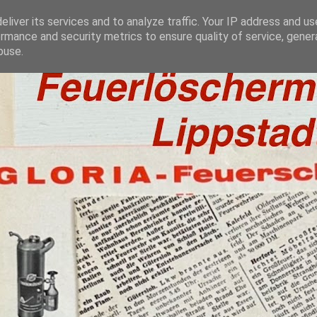
liver its services and to analyze traffic. Your IP address and u
rmance and security metrics to ensure quality of service, gene
buse.