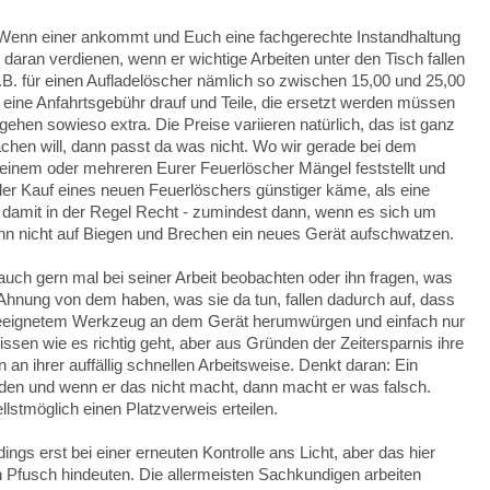
. Wenn einer ankommt und Euch eine fachgerechte Instandhaltung
 daran verdienen, wenn er wichtige Arbeiten unter den Tisch fallen
 z.B. für einen Aufladelöscher nämlich so zwischen 15,00 und 25,00
eine Anfahrtsgebühr drauf und Teile, die ersetzt werden müssen
gehen sowieso extra. Die Preise variieren natürlich, das ist ganz
achen will, dann passt da was nicht. Wo wir gerade bei dem
inem oder mehreren Eurer Feuerlöscher Mängel feststellt und
er Kauf eines neuen Feuerlöschers günstiger käme, als eine
 damit in der Regel Recht - zumindest dann, wenn es sich um
nn nicht auf Biegen und Brechen ein neues Gerät aufschwatzen.
auch gern mal bei seiner Arbeit beobachten oder ihn fragen, was
Ahnung von dem haben, was sie da tun, fallen dadurch auf, dass
geeignetem Werkzeug an dem Gerät herumwürgen und einfach nur
issen wie es richtig geht, aber aus Gründen der Zeitersparnis ihre
 an ihrer auffällig schnellen Arbeitsweise. Denkt daran: Ein
en und wenn er das nicht macht, dann macht er was falsch.
lstmöglich einen Platzverweis erteilen.
ngs erst bei einer erneuten Kontrolle ans Licht, aber das hier
n Pfusch hindeuten. Die allermeisten Sachkundigen arbeiten