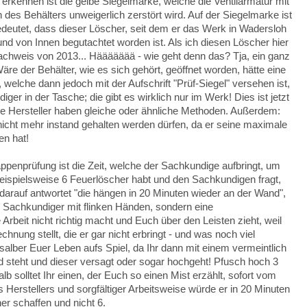
kennen ist die gelbe Siegelmarke, welche die Ventilarmatur mit
des Behälters unweigerlich zerstört wird. Auf der Siegelmarke ist
edeutet, dass dieser Löscher, seit dem er das Werk in Wadersloh
nd von Innen begutachtet worden ist. Als ich diesen Löscher hier
achweis von 2013... Häääääää - wie geht denn das? Tja, ein ganz
Wäre der Behälter, wie es sich gehört, geöffnet worden, hätte eine
elche dann jedoch mit der Aufschrift "Prüf-Siegel" versehen ist,
r in der Tasche; die gibt es wirklich nur im Werk! Dies ist jetzt
e Hersteller haben gleiche oder ähnliche Methoden. Außerdem:
nicht mehr instand gehalten werden dürfen, da er seine maximale
en hat!
ppenprüfung ist die Zeit, welche der Sachkundige aufbringt, um
eispielsweise 6 Feuerlöscher habt und den Sachkundigen fragt,
darauf antwortet "die hängen in 20 Minuten wieder an der Wand",
er Sachkundiger mit flinken Händen, sondern eine
Arbeit nicht richtig macht und Euch über den Leisten zieht, weil
nung stellt, die er gar nicht erbringt - und was noch viel
ksalber Euer Leben aufs Spiel, da Ihr dann mit einem vermeintlich
 steht und dieser versagt oder sogar hochgeht! Pfusch hoch 3
solltet Ihr einen, der Euch so einen Mist erzählt, sofort vom
 Herstellers und sorgfältiger Arbeitsweise würde er in 20 Minuten
er schaffen und nicht 6.