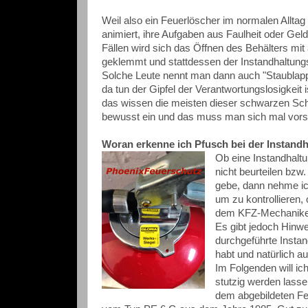
Weil also ein Feuerlöscher im normalen Alltag 
animiert, ihre Aufgaben aus Faulheit oder Geldg
Fällen wird sich das Öffnen des Behälters mit
geklemmt und stattdessen der Instandhaltung
Solche Leute nennt man dann auch "Staublappe
da tun der Gipfel der Verantwortungslosigkeit
das wissen die meisten dieser schwarzen Scha
bewusst ein und das muss man sich mal vorste
Woran erkenne ich Pfusch bei der Instand
Ob eine Instandhaltu
nicht beurteilen bzw
gebe, dann nehme ic
um zu kontrollieren,
dem KFZ-Mechaniker 
Es gibt jedoch Hinwe
durchgeführte Instan
habt und natürlich a
Im Folgenden will ic
stutzig werden lassen
dem abgebildeten Fe