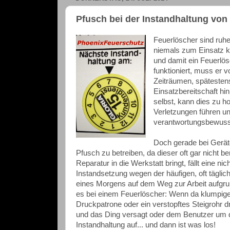
Pfusch bei der Instandhaltung von
Feuerlöscher sind ruhe
niemals zum Einsatz k
und damit ein Feuerlösc
funktioniert, muss er 
Zeiträumen, spätestens
Einsatzbereitschaft hi
selbst, kann dies zu h
Verletzungen führen un
verantwortungsbewusst,
Doch gerade bei Geräten
Pfusch zu betreiben, da dieser oft gar nicht 
Reparatur in die Werkstatt bringt, fällt eine 
Instandsetzung wegen der häufigen, oft tägli
eines Morgens auf dem Weg zur Arbeit aufgr
es bei einem Feuerlöscher: Wenn da klumpiges
Druckpatrone oder ein verstopftes Steigrohr d
und das Ding versagt oder dem Benutzer um die
Instandhaltung auf... und dann ist was los!