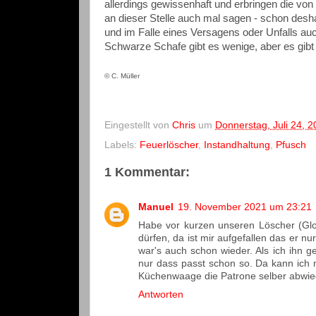
allerdings gewissenhaft und erbringen die von
an dieser Stelle auch mal sagen - schon desha
und im Falle eines Versagens oder Unfalls auc
Schwarze Schafe gibt es wenige, aber es gibt si
©
C. Müller
Eingestellt von
Chris
um
Donnerstag, Juli 24, 
Labels:
Feuerlöscher
,
Instandhaltung
,
Pfusch
1 Kommentar:
Manuel
19. November 2021 um 23:21
Habe vor kurzen unseren Löscher (Gl
dürfen, da ist mir aufgefallen das er 
war's auch schon wieder. Als ich ihn g
nur dass passt schon so. Da kann ich 
Küchenwaage die Patrone selber abwie
Antworten