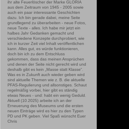
ihr alte Feuerlöscher der Marke GLORIA
aus dem Zeitraum von 1945 - 2005 sowie
auch ein paar interessante Geschichten
dazu. Ich bin gerade dabei, meine Seite
grundlegend zu überarbeiten - neue Fotos,
neue Texte - alles. Ich habe mir jetzt ein
halbes Jahr Gedanken gemacht und
verschiedene Konzepte durchprobiert, wie
ich in kurzer Zeit viel Inhalt veröffentlichen
kann. Alles gut, es würde funktionieren,
doch bin ich zu dem Entschluss
gekommen, dass das meinen Ansprüchen
und denen der Seite nicht gerecht wird und
deshalb gibt es kein „Masse statt Klasse“.
Was es in Zukunft auch wieder geben wird
sind aktuelle Themen wie z. B. die aktuelle
PFAS-Regulierung und allsonstiges. Schaut
regelmäßig vorbei, hier gibt es ständig
etwas Neues - und: habt ein wenig Geduld.
Aktuell (10.2025) arbeite ich an der
Erneuerung des Museums und die ersten
neuen Einträge wird es hier zu den Typen
PD und PK geben. Viel Spaß wünscht Euer
Chris