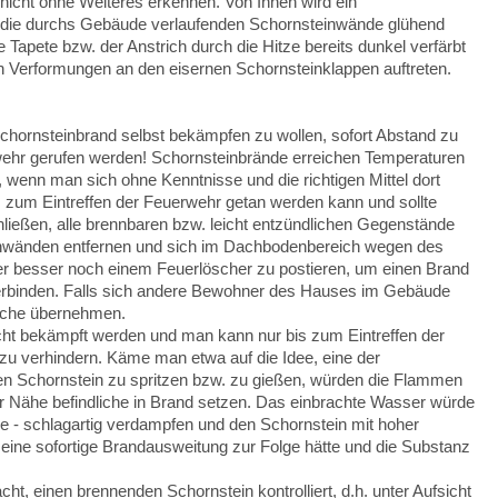
nicht ohne Weiteres erkennen. Von Innen wird ein
n die durchs Gebäude verlaufenden Schornsteinwände glühend
he Tapete bzw. der Anstrich durch die Hitze bereits dunkel verfärbt
n Verformungen an den eisernen Schornsteinklappen auftreten.
chornsteinbrand selbst bekämpfen zu wollen, sofort Abstand zu
wehr gerufen werden! Schornsteinbrände erreichen Temperaturen
, wenn man sich ohne Kenntnisse und die richtigen Mittel dort
 zum Eintreffen der Feuerwehr getan werden kann und sollte
chließen,
alle brennbaren bzw. leicht entzündlichen Gegenstände
inwänden entfernen und sich im Dachbodenbereich wegen des
r besser noch einem Feuerlöscher zu postieren, um einen Brand
terbinden. Falls sich andere Bewohner des Hauses im Gebäude
wache übernehmen.
icht bekämpft werden und man kann nur bis zum Eintreffen der
u verhindern. Käme man etwa auf die Idee, eine der
en Schornstein zu spritzen bzw. zu gießen, würden die Flammen
der Nähe befindliche in Brand setzen. Das einbrachte Wasser würde
 - schlagartig verdampfen und den Schornstein mit hoher
eine sofortige Brandausweitung zur Folge hätte und die Substanz
ht, einen brennenden Schornstein kontrolliert, d.h. unter Aufsicht