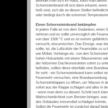
Befindet man sich im Haus, kann man dieses 
Schornsteinbrand oft erst dann erkannt, wen
heiß sind, sich die an diesen Stellen befindlic
oder bedingt durch die extremen Temperature
Einen Schornsteinbrand bekämpfen
In jedem Falle ist von dem Gedanken, einen S
nehmen und es sollte unverzüglich die Feuer
von über 1500 °C und es ist extrem gefährlich
versucht, einzumischen. Das Einzige, was bis
sollte, ist, die Luftzufuhr der Feuerstätte zu s
wie Möbel, Vorhänge etc. von den Schornste
hohen Holzanteils mit einem Wassereimer ode
der hölzernen Dachkonstruktion sofort zu un
befinden, sollten diese ebenfalls eine Brand
Ihr seht - ein Schornsteinbrand kann selbst n
Feuerwehr versuchen, eine Brandausweitung z
Schornstinklappen zu öffnen, um Wasser in d
sofort aus der Klappe schlagen und alles in 
- wenn man denn zu diesem Schritt noch käme
Wahrscheinlichkeit zum Bersten bringen, was 
des Gebäudes irreversibel schädigen könnte.
Selbst die Feuerwehr ist zunächst darauf bedac