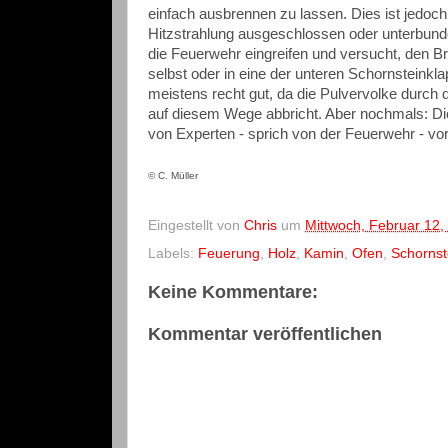
einfach ausbrennen zu lassen. Dies ist jedoc
Hitzstrahlung ausgeschlossen oder unterbund
die Feuerwehr eingreifen und versucht, den Bra
selbst oder in eine der unteren Schornsteinkl
meistens recht gut, da die Pulvervolke durc
auf diesem Wege abbricht. Aber nochmals: Diese
von Experten - sprich von der Feuerwehr - 
© C. Müller
Eingestellt von
Chris
um
Mittwoch, Februar 12,
Labels:
Feuerung
,
Holz
,
Kamin
,
Ofen
,
Schornst
Keine Kommentare:
Kommentar veröffentlichen