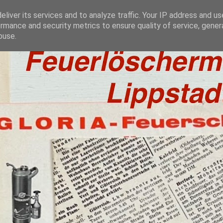
liver its services and to analyze traffic. Your IP address and u
rmance and security metrics to ensure quality of service, gene
buse.