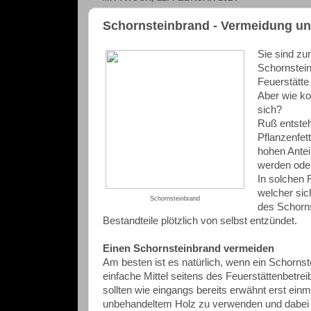
Schornsteinbrand - Vermeidung u
Sie sind zu
Schornstein
Feuerstätte
Aber wie k
sich?
Ruß entsteh
Pflanzenfet
hohen Antei
werden oder
In solchen 
welcher sic
Schornsteinbrand
des Schorns
Bestandteile plötzlich von selbst entzündet.
Einen Schornsteinbrand vermeiden
Am besten ist es natürlich, wenn ein Schornst
einfache Mittel seitens des Feuerstättenbetre
sollten wie eingangs bereits erwähnt erst ein
unbehandeltem Holz zu verwenden und dabei de