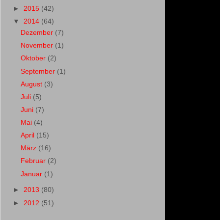
►
2015
(42)
▼
2014
(64)
Dezember
(7)
November
(1)
Oktober
(2)
September
(1)
August
(3)
Juli
(5)
Juni
(7)
Mai
(4)
April
(15)
März
(16)
Februar
(2)
Januar
(1)
►
2013
(80)
►
2012
(51)