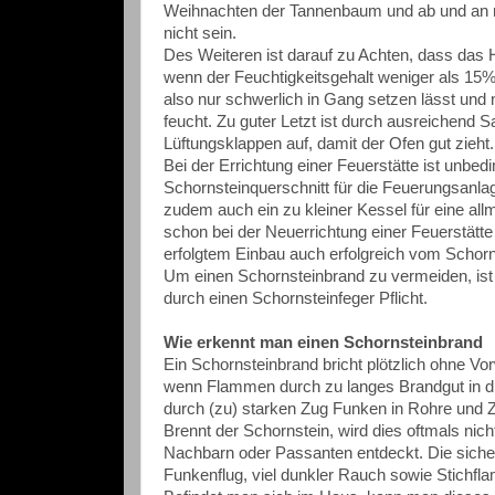
Weihnachten der Tannenbaum und ab und an ma
nicht sein.
Des Weiteren ist darauf zu Achten, dass das H
wenn der Feuchtigkeitsgehalt weniger als 15%
also nur schwerlich in Gang setzen lässt und 
feucht. Zu guter Letzt ist durch ausreichend 
Lüftungsklappen auf, damit der Ofen gut zieht.
Bei der Errichtung einer Feuerstätte ist unbe
Schornsteinquerschnitt für die Feuerungsanla
zudem auch ein zu kleiner Kessel für eine all
schon bei der Neuerrichtung einer Feuerstätt
erfolgtem Einbau auch erfolgreich vom Scho
Um einen Schornsteinbrand zu vermeiden, ist
durch einen Schornsteinfeger Pflicht.
Wie erkennt man einen Schornsteinbrand
Ein Schornsteinbrand bricht plötzlich ohne Vo
wenn Flammen durch zu langes Brandgut in di
durch (zu) starken Zug Funken in Rohre und 
Brennt der Schornstein, wird dies oftmals n
Nachbarn oder Passanten entdeckt. Die sicher
Funkenflug, viel dunkler Rauch sowie Stichf