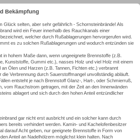
nd Bekämpfung
m Glück selten, aber sehr gefährlich - Schornsteinbrände! Als
brand wird ein Feuer innerhalb des Rauchkanals einer
 bezeichnet, welcher durch Rußablagerungen hervorgerufen wird.
ommt es zu solchen Rußablagerungen und wodurch entzünden sie
t in hohem Maße dann, wenn ungeeignete Brennstoffe (z.B.
te, Kunststoffe, Gummi etc.), nasses Holz und viel Holz mit einem
l an Ölen und Harzen (z.B. Tannen, Fichten etc.) verbrannt
 die Verbrennung durch Sauerstoffmangel unvollständig abläuft.
Fällen entsteht je nach Brennstoff Glanz-, Hart-, oder Schmierruß,
h, vom Rauchstrom getragen, mit der Zeit an den Innenwänden
teins ablagert und sich durch den hohen Anteil entzündlicher
einbrand gar nicht erst ausbricht und ein solcher kann durch
ibers bereits verhindert werden. Kamin- und Kachelofenbesitzer
mal darauf Acht geben, nur geeignete Brennstoffe in Form von
n Anteil an Nadelhölzern möglichst klein halten. Nach